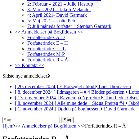
2: Februar – 2021 – Julie Hastrup
3: Marts 2021 – Jakob Melander
4: April 2021- David Garmark
5: Maj 2021 – Lotte Petri
7: Juli måneds forfatter – Stephan Garmark
>> Anmeldelser på Bogfidusen <<
Forfatterindex A-D
Forfatterindex E – H
Forfatterindex I – L
Forfatterindex M-P
Forfatterindex R – Å
>> Kontakt <<
Sidste nye anmeldelser
[ 20. december 2024 ]
E-Forseglet i blod
Lars Thomassen
[ 8. december 2024 ]
Ildmageren – # 4 Blodengel-serien
Lotte
[ 13. november 2024 ]
Ravnen på Nørrebro
Tom Peder Olsen
[ 8. november 2024 ]
Alle mine døde – Sigga Freitag #4
Jako
[ 1. november 2024 ]
Døden på bogmessen
David Garmark
Søg
efter:
Hjem
>> Anmeldelser på Bogfidusen <<
Forfatterindex R – Å