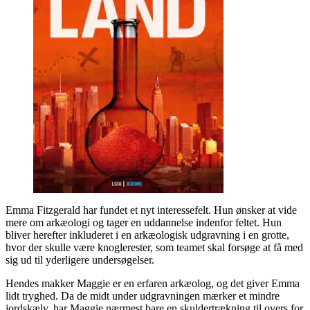
Emma Fitzgerald har fundet et nyt interessefelt. Hun ønsker at vide
mere om arkæologi og tager en uddannelse indenfor feltet. Hun
bliver herefter inkluderet i en arkæologisk udgravning i en grotte,
hvor der skulle være knoglerester, som teamet skal forsøge at få med
sig ud til yderligere undersøgelser.
Hendes makker Maggie er en erfaren arkæolog, og det giver Emma
lidt tryghed. Da de midt under udgravningen mærker et mindre
jordskælv, har Maggie nærmest bare en skuldertrækning til overs for