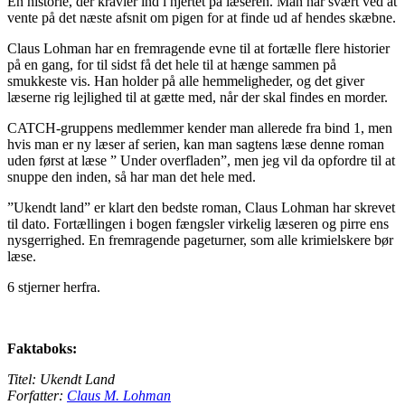
En historie, der kravler ind i hjertet på læseren. Man har svært ved at
vente på det næste afsnit om pigen for at finde ud af hendes skæbne.
Claus Lohman har en fremragende evne til at fortælle flere historier
på en gang, for til sidst få det hele til at hænge sammen på
smukkeste vis. Han holder på alle hemmeligheder, og det giver
læserne rig lejlighed til at gætte med, når der skal findes en morder.
CATCH-gruppens medlemmer kender man allerede fra bind 1, men
hvis man er ny læser af serien, kan man sagtens læse denne roman
uden først at læse ” Under overfladen”, men jeg vil da opfordre til at
snuppe den inden, så har man det hele med.
”Ukendt land” er klart den bedste roman, Claus Lohman har skrevet
til dato. Fortællingen i bogen fængsler virkelig læseren og pirre ens
nysgerrighed. En fremragende pageturner, som alle krimielskere bør
læse.
6 stjerner herfra.
Faktaboks:
Titel: Ukendt Land
Forfatter:
Claus M. Lohman