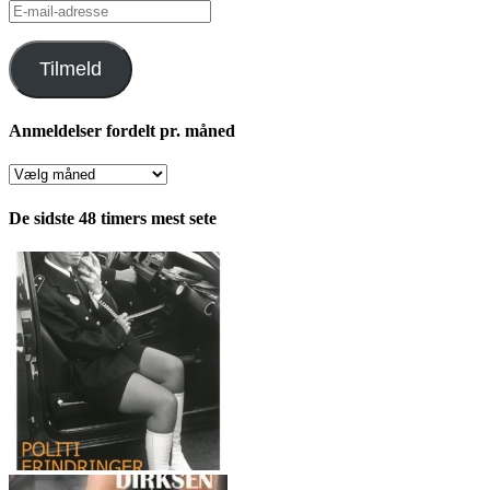
E-
mail-
adresse
Tilmeld
Anmeldelser fordelt pr. måned
Anmeldelser
fordelt
pr.
De sidste 48 timers mest sete
måned