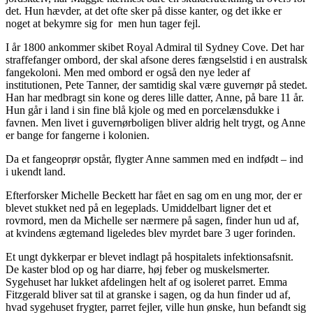
det. Hun hævder, at det ofte sker på disse kanter, og det ikke er
noget at bekymre sig for ­ men hun tager fejl.
I år 1800 ankommer skibet Royal Admiral til Sydney Cove. Det har
straffefanger ombord, der skal afsone deres fængselstid i en australsk
fangekoloni. Men med ombord er også den nye leder af
institutionen, Pete Tanner, der samtidig skal være guvernør på stedet.
Han har medbragt sin kone og deres lille datter, Anne, på bare 11 år.
Hun går i land i sin fine blå kjole og med en porcelænsdukke i
favnen. Men livet i guvernørboligen bliver aldrig helt trygt, og Anne
er bange for fangerne i kolonien.
Da et fangeoprør opstår, flygter Anne sammen med en indfødt – ind
i ukendt land.
Efterforsker Michelle Beckett har fået en sag om en ung mor, der er
blevet stukket ned på en legeplads. Umiddelbart ligner det et
rovmord, men da Michelle ser nærmere på sagen, finder hun ud af,
at kvindens ægtemand ligeledes blev myrdet bare 3 uger forinden.
Et ungt dykkerpar er blevet indlagt på hospitalets infektionsafsnit.
De kaster blod op og har diarre, høj feber og muskelsmerter.
Sygehuset har lukket afdelingen helt af og isoleret parret. Emma
Fitzgerald bliver sat til at granske i sagen, og da hun finder ud af,
hvad sygehuset frygter, parret fejler, ville hun ønske, hun befandt sig