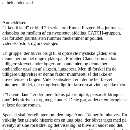
et helt andet sted.
Anmeldelsen:
”Ukendt land” er bind 2 i serien om Emma Fitzgerald – journalist,
arkæolog og medlem af en nyoprettet afdeling CATCH-gruppen,
der foruden journalisten rummer medlemmer af politiet,
videnskabsfolk og arkæologer.
En gruppe, der bliver brugt til at optrævle mystiske gåder, som
denne her om det unge dykkerpar. Forfatter Claus Lohman har
tidligere skrevet andre bøger om pandemier, og denne her
omhandler også en af slagsen, lungepest.
Men til forskel fra de
tidligere udgivelser er denne faktor minimeret, så det ikke er
hovedtemaet i bogen.
Videnskabsdelen er i denne her blevet
minimeret til det, der er nødvendigt for læseren at vide og ikke mere.
I ”Ukendt land” er der mere fokus på krimiplot, personskildringer,
områdebeskrivelser og meget andet. Dette gør, at det er en fornøjelse
at læse denne roman.
Specielt skal fortællingen om den unge Anne Tanner fremhæves. En
virkelig fængslende historie om en ung pige, der bliver taget med på
eventyr af sine forældre, og det viser sig, at blive alt andet end det.