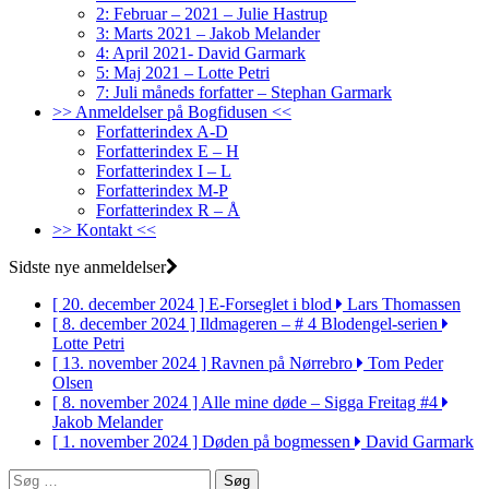
2: Februar – 2021 – Julie Hastrup
3: Marts 2021 – Jakob Melander
4: April 2021- David Garmark
5: Maj 2021 – Lotte Petri
7: Juli måneds forfatter – Stephan Garmark
>> Anmeldelser på Bogfidusen <<
Forfatterindex A-D
Forfatterindex E – H
Forfatterindex I – L
Forfatterindex M-P
Forfatterindex R – Å
>> Kontakt <<
Sidste nye anmeldelser
[ 20. december 2024 ]
E-Forseglet i blod
Lars Thomassen
[ 8. december 2024 ]
Ildmageren – # 4 Blodengel-serien
Lotte Petri
[ 13. november 2024 ]
Ravnen på Nørrebro
Tom Peder
Olsen
[ 8. november 2024 ]
Alle mine døde – Sigga Freitag #4
Jakob Melander
[ 1. november 2024 ]
Døden på bogmessen
David Garmark
Søg