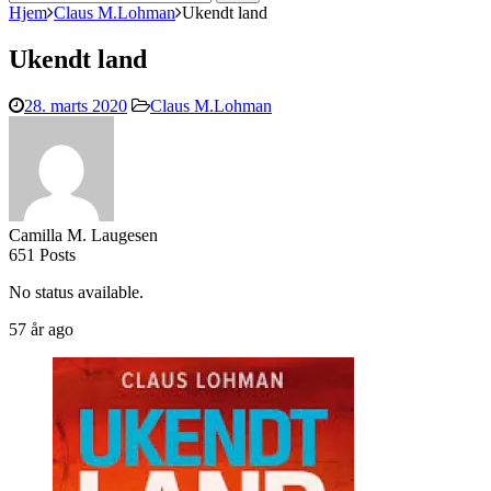
efter:
Hjem
Claus M.Lohman
Ukendt land
Ukendt land
28. marts 2020
Claus M.Lohman
Camilla M. Laugesen
651 Posts
No status available.
57 år ago