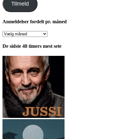
Tilmeld
Anmeldelser fordelt pr. måned
Anmeldelser
fordelt
pr.
De sidste 48 timers mest sete
måned