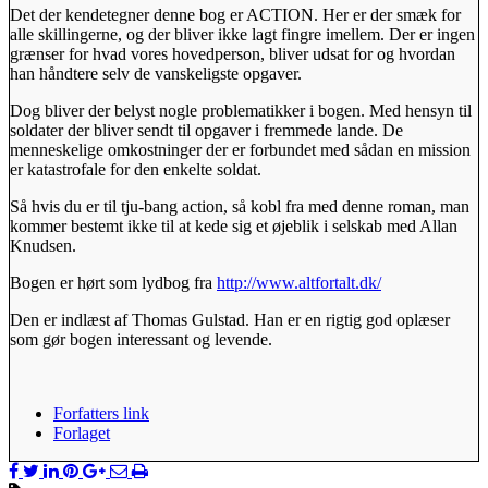
Det der kendetegner denne bog er ACTION. Her er der smæk for
alle skillingerne, og der bliver ikke lagt fingre imellem. Der er ingen
grænser for hvad vores hovedperson, bliver udsat for og hvordan
han håndtere selv de vanskeligste opgaver.
Dog bliver der belyst nogle problematikker i bogen. Med hensyn til
soldater der bliver sendt til opgaver i fremmede lande. De
menneskelige omkostninger der er forbundet med sådan en mission
er katastrofale for den enkelte soldat.
Så hvis du er til tju-bang action, så kobl fra med denne roman, man
kommer bestemt ikke til at kede sig et øjeblik i selskab med Allan
Knudsen.
Bogen er hørt som lydbog fra
http://www.altfortalt.dk/
Den er indlæst af Thomas Gulstad. Han er en rigtig god oplæser
som gør bogen interessant og levende.
Forfatters link
Forlaget