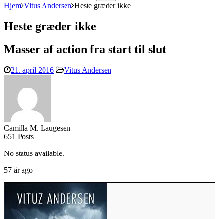
efter:
Hjem
Vitus Andersen
Heste græder ikke
Heste græder ikke
Masser af action fra start til slut
21. april 2016
Vitus Andersen
Camilla M. Laugesen
651 Posts
No status available.
57 år ago