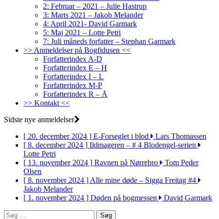
2: Februar – 2021 – Julie Hastrup
3: Marts 2021 – Jakob Melander
4: April 2021- David Garmark
5: Maj 2021 – Lotte Petri
7: Juli måneds forfatter – Stephan Garmark
>> Anmeldelser på Bogfidusen <<
Forfatterindex A-D
Forfatterindex E – H
Forfatterindex I – L
Forfatterindex M-P
Forfatterindex R – Å
>> Kontakt <<
Sidste nye anmeldelser
[ 20. december 2024 ]
E-Forseglet i blod
Lars Thomassen
[ 8. december 2024 ]
Ildmageren – # 4 Blodengel-serien
Lotte Petri
[ 13. november 2024 ]
Ravnen på Nørrebro
Tom Peder
Olsen
[ 8. november 2024 ]
Alle mine døde – Sigga Freitag #4
Jakob Melander
[ 1. november 2024 ]
Døden på bogmessen
David Garmark
Søg