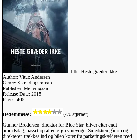
Title:
Heste græder ikke
Author:
Vituz Andersen
Genre:
Spændingsroman
Publisher:
Mellemgaard
Release Date:
2015
Pages:
406
Bedømmelse:
(4/6 stjerner)
Gunner Brodersen, direktør for Blue Star, bliver efter endt
arbejdsdag, passet op af en grøn varevogn. Sidedøren går op og
direktøren trækkes ind og bilen kører fra parkeringskælderen med