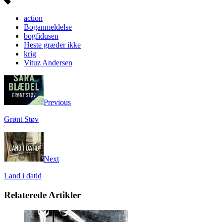
action
Boganmeldelse
bogfidusen
Heste græder ikke
krig
Vituz Andersen
Previous
Grønt Støv
Next
Land i datid
Relaterede Artikler