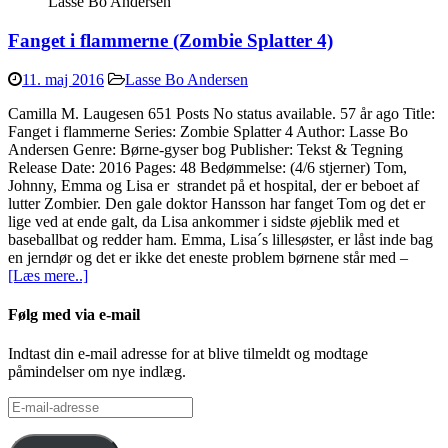
Lasse Bo Andersen
Fanget i flammerne (Zombie Splatter 4)
11. maj 2016
Lasse Bo Andersen
Camilla M. Laugesen 651 Posts No status available. 57 år ago Title:
Fanget i flammerne Series: Zombie Splatter 4 Author: Lasse Bo
Andersen Genre: Børne-gyser bog Publisher: Tekst & Tegning
Release Date: 2016 Pages: 48 Bedømmelse: (4/6 stjerner) Tom,
Johnny, Emma og Lisa er strandet på et hospital, der er beboet af
lutter Zombier. Den gale doktor Hansson har fanget Tom og det er
lige ved at ende galt, da Lisa ankommer i sidste øjeblik med et
baseballbat og redder ham. Emma, Lisa´s lillesøster, er låst inde bag
en jerndør og det er ikke det eneste problem børnene står med –
[Læs mere..]
Følg med via e-mail
Indtast din e-mail adresse for at blive tilmeldt og modtage
påmindelser om nye indlæg.
E-
mail-
adresse