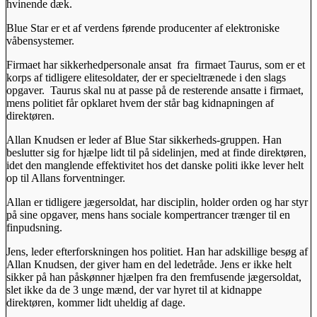
hvinende dæk.
Blue Star er et af verdens førende producenter af elektroniske
våbensystemer.
Firmaet har sikkerhedpersonale ansat fra firmaet Taurus, som er et
korps af tidligere elitesoldater, der er specieltrænede i den slags
opgaver. Taurus skal nu at passe på de resterende ansatte i firmaet,
mens politiet får opklaret hvem der står bag kidnapningen af
direktøren.
Allan Knudsen er leder af Blue Star sikkerheds-gruppen. Han
beslutter sig for hjælpe lidt til på sidelinjen, med at finde direktøren,
idet den manglende effektivitet hos det danske politi ikke lever helt
op til Allans forventninger.
Allan er tidligere jægersoldat, har disciplin, holder orden og har styr
på sine opgaver, mens hans sociale kompertrancer trænger til en
finpudsning.
Jens, leder efterforskningen hos politiet. Han har adskillige besøg af
Allan Knudsen, der giver ham en del ledetråde. Jens er ikke helt
sikker på han påskønner hjælpen fra den fremfusende jægersoldat,
slet ikke da de 3 unge mænd, der var hyret til at kidnappe
direktøren, kommer lidt uheldig af dage.