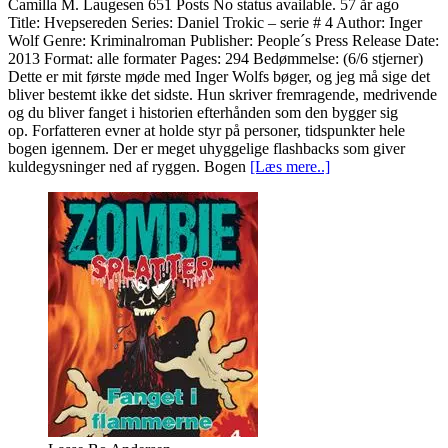
Camilla M. Laugesen 651 Posts No status available. 57 år ago
Title: Hvepsereden Series: Daniel Trokic – serie # 4 Author: Inger
Wolf Genre: Kriminalroman Publisher: People´s Press Release Date:
2013 Format: alle formater Pages: 294 Bedømmelse: (6/6 stjerner)
Dette er mit første møde med Inger Wolfs bøger, og jeg må sige det
bliver bestemt ikke det sidste. Hun skriver fremragende, medrivende
og du bliver fanget i historien efterhånden som den bygger sig
op. Forfatteren evner at holde styr på personer, tidspunkter hele
bogen igennem. Der er meget uhyggelige flashbacks som giver
kuldegysninger ned af ryggen. Bogen
[Læs mere..]