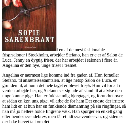
I en af de mest fashionable
frisørsaloner i Stockholm, arbejder Stefano, han er ejer af Salon de
Luca. Jenny en dygtig frisør, der har arbejdet i salonen i flere år.
Angelina er den nye, unge frisør i teamet.
Angelina er nærmest lige komme ind fra gaden af. Hun fortæller
Stefano, til ansættelsessamtalen, at lige netop Salon de Luca, er
grunden til, at hun i det hele taget er blevet frisør. Hun vil for alt i
verden arbejde her, og Stefano ser sig ude af stand til at afvise den
unge kønne pige. Han er fuldstændig bjergtaget, og forundret over,
at sådan en køn ung pige, vil arbejde for ham Det eneste der irritere
ham lidt er, at hun har en funklende diamantring på sin ringfinger, så
han må jo hellere holde fingrene væk. Han spørger en enkelt gang
efter hendes svendebrev, men får et lidt svævende svar, og siden er
der ikke blevet talt om det.