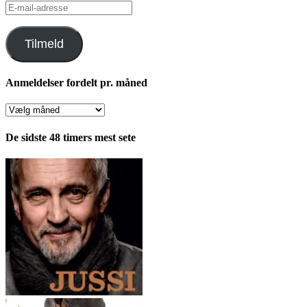
E-
mail-
adresse
Tilmeld
Anmeldelser fordelt pr. måned
Anmeldelser
fordelt
pr.
De sidste 48 timers mest sete
måned