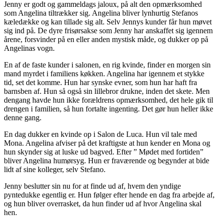
Jenny er godt og gammeldags jaloux, på alt den opmærksomhed
som Angelina tiltrækker sig. Angelina bliver lynhurtig Stefanos
kæledække og kan tillade sig alt. Selv Jennys kunder får hun møvet
sig ind på. De dyre frisørsakse som Jenny har anskaffet sig igennem
årene, forsvinder på en eller anden mystisk måde, og dukker op på
Angelinas vogn.
En af de faste kunder i salonen, en rig kvinde, finder en morgen sin
mand myrdet i familiens køkken. Angelina har igennem et stykke
tid, set det komme. Hun har synske evner, som hun har haft fra
barnsben af. Hun så også sin lillebror drukne, inden det skete. Men
dengang havde hun ikke forældrens opmærksomhed, det hele gik til
drengen i familien, så hun fortalte ingenting. Det gør hun heller ikke
denne gang.
En dag dukker en kvinde op i Salon de Luca. Hun vil tale med
Mona. Angelina afviser på det kraftigste at hun kender en Mona og
hun skynder sig at luske ud bagved. Efter ” Mødet med fortiden”
bliver Angelina humørsyg. Hun er fraværende og begynder at bide
lidt af sine kolleger, selv Stefano.
Jenny beslutter sin nu for at finde ud af, hvem den yndige
pyntedukke egentlig er. Hun følger efter hende en dag fra arbejde af,
og hun bliver overrasket, da hun finder ud af hvor Angelina skal
hen.