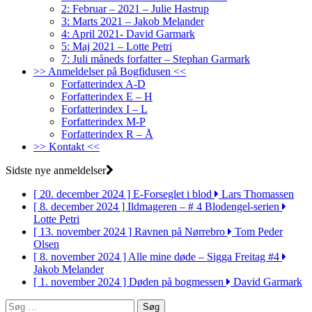
2: Februar – 2021 – Julie Hastrup
3: Marts 2021 – Jakob Melander
4: April 2021- David Garmark
5: Maj 2021 – Lotte Petri
7: Juli måneds forfatter – Stephan Garmark
>> Anmeldelser på Bogfidusen <<
Forfatterindex A-D
Forfatterindex E – H
Forfatterindex I – L
Forfatterindex M-P
Forfatterindex R – Å
>> Kontakt <<
Sidste nye anmeldelser
[ 20. december 2024 ]
E-Forseglet i blod
Lars Thomassen
[ 8. december 2024 ]
Ildmageren – # 4 Blodengel-serien
Lotte Petri
[ 13. november 2024 ]
Ravnen på Nørrebro
Tom Peder
Olsen
[ 8. november 2024 ]
Alle mine døde – Sigga Freitag #4
Jakob Melander
[ 1. november 2024 ]
Døden på bogmessen
David Garmark
Søg