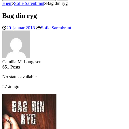
efter:
Hjem
Sofie Sarenbrant
Bag din ryg
Bag din ryg
20. januar 2018
Sofie Sarenbrant
Camilla M. Laugesen
651 Posts
No status available.
57 år ago