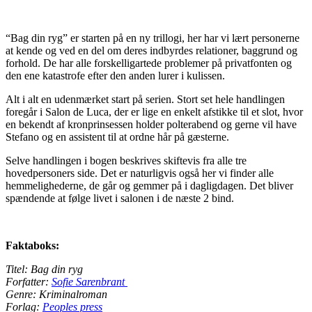
“Bag din ryg” er starten på en ny trillogi, her har vi lært personerne
at kende og ved en del om deres indbyrdes relationer, baggrund og
forhold. De har alle forskelligartede problemer på privatfonten og
den ene katastrofe efter den anden lurer i kulissen.
Alt i alt en udenmærket start på serien. Stort set hele handlingen
foregår i Salon de Luca, der er lige en enkelt afstikke til et slot, hvor
en bekendt af kronprinsessen holder polterabend og gerne vil have
Stefano og en assistent til at ordne hår på gæsterne.
Selve handlingen i bogen beskrives skiftevis fra alle tre
hovedpersoners side. Det er naturligvis også her vi finder alle
hemmelighederne, de går og gemmer på i dagligdagen. Det bliver
spændende at følge livet i salonen i de næste 2 bind.
Faktaboks:
Titel: Bag din ryg
Forfatter:
Sofie Sarenbrant
Genre: Kriminalroman
Forlag:
Peoples press