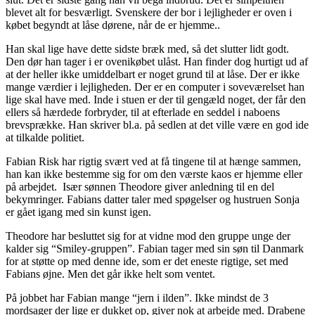
blevet alt for besværligt. Svenskere der bor i lejligheder er oven i
købet begyndt at låse dørene, når de er hjemme..
Han skal lige have dette sidste bræk med, så det slutter lidt godt.
Den dør han tager i er ovenikøbet ulåst. Han finder dog hurtigt ud af
at der heller ikke umiddelbart er noget grund til at låse. Der er ikke
mange værdier i lejligheden. Der er en computer i soveværelset han
lige skal have med. Inde i stuen er der til gengæld noget, der får den
ellers så hærdede forbryder, til at efterlade en seddel i naboens
brevsprække. Han skriver bl.a. på sedlen at det ville være en god ide
at tilkalde politiet.
Fabian Risk har rigtig svært ved at få tingene til at hænge sammen,
han kan ikke bestemme sig for om den værste kaos er hjemme eller
på arbejdet. Især sønnen Theodore giver anledning til en del
bekymringer. Fabians datter taler med spøgelser og hustruen Sonja
er gået igang med sin kunst igen.
Theodore har besluttet sig for at vidne mod den gruppe unge der
kalder sig “Smiley-gruppen”. Fabian tager med sin søn til Danmark
for at støtte op med denne ide, som er det eneste rigtige, set med
Fabians øjne. Men det går ikke helt som ventet.
På jobbet har Fabian mange “jern i ilden”. Ikke mindst de 3
mordsager der lige er dukket op, giver nok at arbejde med. Drabene