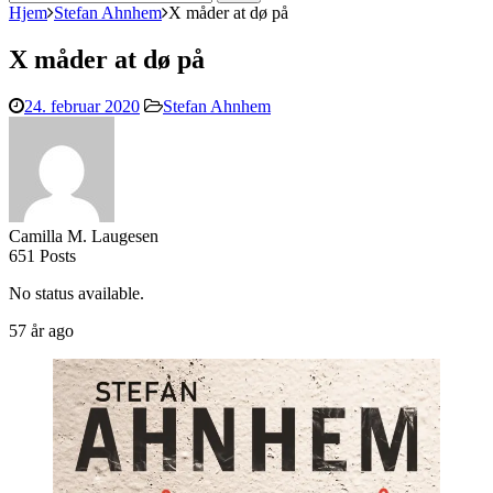
efter:
Hjem
Stefan Ahnhem
X måder at dø på
X måder at dø på
24. februar 2020
Stefan Ahnhem
Camilla M. Laugesen
651 Posts
No status available.
57 år ago