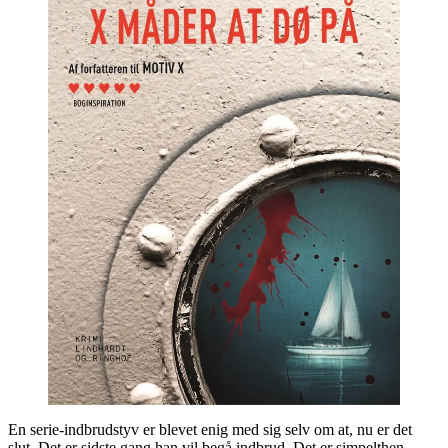
En serie-indbrudstyv er blevet enig med sig selv om at, nu er det
slut. Det er sidste gang han vil begå indbrud. Det er simpelthen