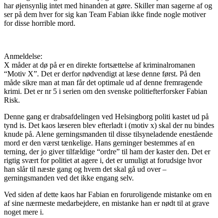
har øjensynlig intet med hinanden at gøre. Skiller man sagerne af og
ser på dem hver for sig kan Team Fabian ikke finde nogle motiver
for disse horrible mord.
Anmeldelse:
X måder at dø på er en direkte fortsættelse af kriminalromanen
“Motiv X”. Det er derfor nødvendigt at læse denne først. På den
måde sikre man at man får det optimale ud af denne fremragende
krimi. Det er nr 5 i serien om den svenske politiefterforsker Fabian
Risk.
Denne gang er drabsafdelingen ved Helsingborg politi kastet ud på
tynd is. Det kaos læseren blev efterladt i (motiv x) skal der nu bindes
knude på. Alene gerningsmanden til disse tilsyneladende enestående
mord er den værst tænkelige. Hans gerninger bestemmes af en
terning, der jo giver tilfældige “ordre” til ham der kaster den. Det er
rigtig svært for politiet at agere i, det er umuligt at forudsige hvor
han slår til næste gang og hvem det skal gå ud over –
gerningsmanden ved det ikke engang selv.
Ved siden af dette kaos har Fabian en foruroligende mistanke om en
af sine nærmeste medarbejdere, en mistanke han er nødt til at grave
noget mere i.