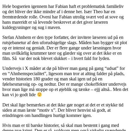
Hele bogserien igennem har Fabian haft et problematisk familieliv
og det bliver der ikke mindre af i denne her. Især Theo har en
fremtrædende rolle. Oveni har Fabian utrolig svært ved at sove og
hans mareridt er så levende beskrevet at det giver læseren
kuldegysninger og sug i maven.
Stefan Ahnhem er den type forfatter, der invitere læseren ud på en
rutsjebanetur af den uforudsigelige slags. Måden han bygger sit plot
op er intenst og genialt. Der er flere gange under læsningen hvor
man uvilkårlig krummer tæer og glæder sig over at det ikke er en
film. Så var der nok blevet slukket – i hvert fald for lyden.
Undervejs i X måder at dø på bliver man gang på gang “udsat” for
en “Ahnhemspecialitet”, ligesom man tror at alting falder på plads,
vender historien 180 grader og man skal igen ud på en
følelsesmæssig op- og nedtur. Der er mange chokeffekter undervejs
hvor man lige må stoppe op et øjeblik og tænke – ejjj altså.. Men det
kan vi jo godt lide
Det skal lige bemærkes at det ikke gør noget at det er et stykke tid
siden at man læste “motiv x”. Der bliver henvist så godt, at
erindringen om handlingen hurtigt kommer igen.
Hvis man er til barske historier, så skal man bestemt i gang med
denne nye krimi. Den er rå, voldsom men også virkelig spændende.