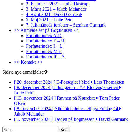
2: Februar – 2021 – Julie Hastrup
3: Marts 2021 – Jakob Melander
4: April 2021- David Garmark
5: Maj 2021 – Lotte Petri
7: Juli måneds forfatter – Stephan Garmark
>> Anmeldelser på Bogfidusen <<
Forfatterindex A-D
Forfatterindex E – H
Forfatterindex I – L
Forfatterindex M-P
Forfatterindex R – Å
>> Kontakt <<
Sidste nye anmeldelser
[ 20. december 2024 ]
E-Forseglet i blod
Lars Thomassen
[ 8. december 2024 ]
Ildmageren – # 4 Blodengel-serien
Lotte Petri
[ 13. november 2024 ]
Ravnen på Nørrebro
Tom Peder
Olsen
[ 8. november 2024 ]
Alle mine døde – Sigga Freitag #4
Jakob Melander
[ 1. november 2024 ]
Døden på bogmessen
David Garmark
Søg