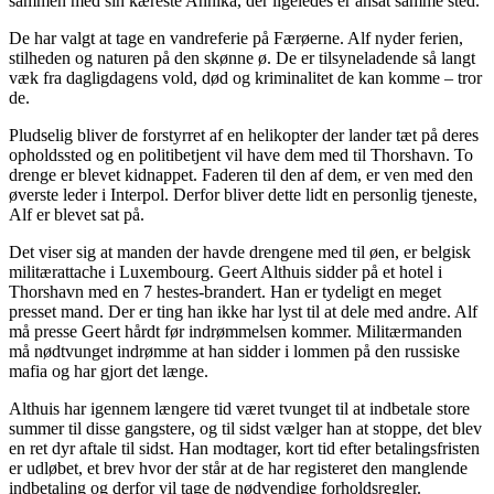
sammen med sin kæreste Annika, der ligeledes er ansat samme sted.
De har valgt at tage en vandreferie på Færøerne. Alf nyder ferien,
stilheden og naturen på den skønne ø. De er tilsyneladende så langt
væk fra dagligdagens vold, død og kriminalitet de kan komme – tror
de.
Pludselig bliver de forstyrret af en helikopter der lander tæt på deres
opholdssted og en politibetjent vil have dem med til Thorshavn. To
drenge er blevet kidnappet. Faderen til den af dem, er ven med den
øverste leder i Interpol. Derfor bliver dette lidt en personlig tjeneste,
Alf er blevet sat på.
Det viser sig at manden der havde drengene med til øen, er belgisk
militærattache i Luxembourg. Geert Althuis sidder på et hotel i
Thorshavn med en 7 hestes-brandert. Han er tydeligt en meget
presset mand. Der er ting han ikke har lyst til at dele med andre. Alf
må presse Geert hårdt før indrømmelsen kommer. Militærmanden
må nødtvunget indrømme at han sidder i lommen på den russiske
mafia og har gjort det længe.
Althuis har igennem længere tid været tvunget til at indbetale store
summer til disse gangstere, og til sidst vælger han at stoppe, det blev
en ret dyr aftale til sidst. Han modtager, kort tid efter betalingsfristen
er udløbet, et brev hvor der står at de har registeret den manglende
indbetaling og derfor vil tage de nødvendige forholdsregler.