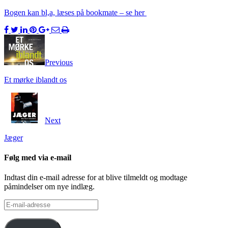
Bogen kan bl,a, læses på bookmate – se her
Previous
Et mørke iblandt os
Next
Jæger
Følg med via e-mail
Indtast din e-mail adresse for at blive tilmeldt og modtage
påmindelser om nye indlæg.
E-
mail-
adresse