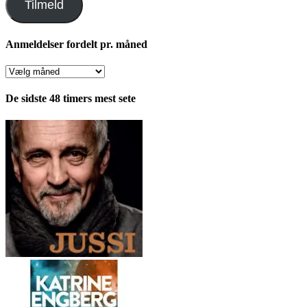
Tilmeld
Anmeldelser fordelt pr. måned
Anmeldelser
fordelt
pr.
De sidste 48 timers mest sete
måned