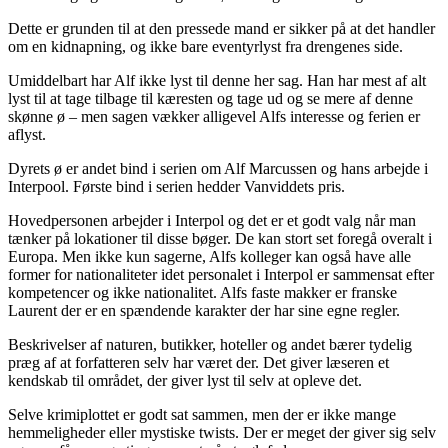
Dette er grunden til at den pressede mand er sikker på at det handler
om en kidnapning, og ikke bare eventyrlyst fra drengenes side.
Umiddelbart har Alf ikke lyst til denne her sag. Han har mest af alt
lyst til at tage tilbage til kæresten og tage ud og se mere af denne
skønne ø – men sagen vækker alligevel Alfs interesse og ferien er
aflyst.
Dyrets ø er andet bind i serien om Alf Marcussen og hans arbejde i
Interpool. Første bind i serien hedder Vanviddets pris.
Hovedpersonen arbejder i Interpol og det er et godt valg når man
tænker på lokationer til disse bøger. De kan stort set foregå overalt i
Europa. Men ikke kun sagerne, Alfs kolleger kan også have alle
former for nationaliteter idet personalet i Interpol er sammensat efter
kompetencer og ikke nationalitet. Alfs faste makker er franske
Laurent der er en spændende karakter der har sine egne regler.
Beskrivelser af naturen, butikker, hoteller og andet bærer tydelig
præg af at forfatteren selv har været der. Det giver læseren et
kendskab til området, der giver lyst til selv at opleve det.
Selve krimiplottet er godt sat sammen, men der er ikke mange
hemmeligheder eller mystiske twists. Der er meget der giver sig selv