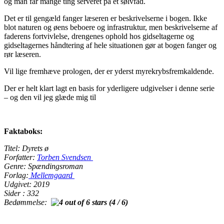
og man får mange ting serveret på et sølvfad.
Det er til gengæld fanger læseren er beskrivelserne i bogen. Ikke
blot naturen og øens beboere og infrastruktur, men beskrivelserne af
faderens fortvivlelse, drengenes ophold hos gidseltagerne og
gidseltagernes håndtering af hele situationen gør at bogen fanger og
rør læseren.
Vil lige fremhæve prologen, der er yderst myrekrybsfremkaldende.
Der er helt klart lagt en basis for yderligere udgivelser i denne serie
– og den vil jeg glæde mig til
Faktaboks:
Titel: Dyrets ø
Forfatter:
Torben Svendsen
Genre: Spændingsroman
Forlag:
Mellemgaard
Udgivet: 2019
Sider : 332
Bedømmelse:
(4 / 6)