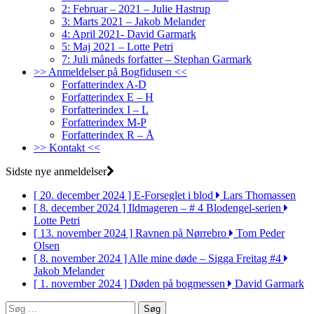
2: Februar – 2021 – Julie Hastrup
3: Marts 2021 – Jakob Melander
4: April 2021- David Garmark
5: Maj 2021 – Lotte Petri
7: Juli måneds forfatter – Stephan Garmark
>> Anmeldelser på Bogfidusen <<
Forfatterindex A-D
Forfatterindex E – H
Forfatterindex I – L
Forfatterindex M-P
Forfatterindex R – Å
>> Kontakt <<
Sidste nye anmeldelser
[ 20. december 2024 ]
E-Forseglet i blod
Lars Thomassen
[ 8. december 2024 ]
Ildmageren – # 4 Blodengel-serien
Lotte Petri
[ 13. november 2024 ]
Ravnen på Nørrebro
Tom Peder
Olsen
[ 8. november 2024 ]
Alle mine døde – Sigga Freitag #4
Jakob Melander
[ 1. november 2024 ]
Døden på bogmessen
David Garmark
Søg