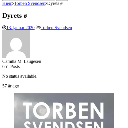
efter:
Hjem
Torben Svendsen
Dyrets ø
Dyrets ø
13. januar 2020
Torben Svendsen
Camilla M. Laugesen
651 Posts
No status available.
57 år ago