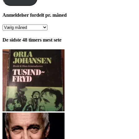
Anmeldelser fordelt pr. måned
Anmeldelser
fordelt
pr.
De sidste 48 timers mest sete
måned