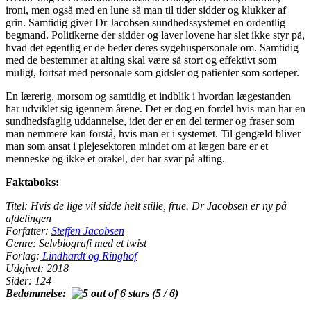
ironi, men også med en lune så man til tider sidder og klukker af
grin. Samtidig giver Dr Jacobsen sundhedssystemet en ordentlig
begmand. Politikerne der sidder og laver lovene har slet ikke styr på,
hvad det egentlig er de beder deres sygehuspersonale om. Samtidig
med de bestemmer at alting skal være så stort og effektivt som
muligt, fortsat med personale som gidsler og patienter som sorteper.
En lærerig, morsom og samtidig et indblik i hvordan lægestanden
har udviklet sig igennem årene. Det er dog en fordel hvis man har en
sundhedsfaglig uddannelse, idet der er en del termer og fraser som
man nemmere kan forstå, hvis man er i systemet. Til gengæld bliver
man som ansat i plejesektoren mindet om at lægen bare er et
menneske og ikke et orakel, der har svar på alting.
Faktaboks:
Titel: Hvis de lige vil sidde helt stille, frue. Dr Jacobsen er ny på
afdelingen
Forfatter:
Steffen Jacobsen
Genre: Selvbiografi med et twist
Forlag:
Lindhardt og Ringhof
Udgivet: 2018
Sider: 124
Bedømmelse:
(5 / 6)