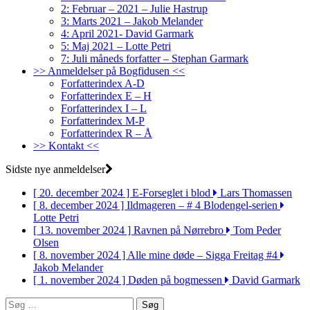
2: Februar – 2021 – Julie Hastrup
3: Marts 2021 – Jakob Melander
4: April 2021- David Garmark
5: Maj 2021 – Lotte Petri
7: Juli måneds forfatter – Stephan Garmark
>> Anmeldelser på Bogfidusen <<
Forfatterindex A-D
Forfatterindex E – H
Forfatterindex I – L
Forfatterindex M-P
Forfatterindex R – Å
>> Kontakt <<
Sidste nye anmeldelser
[ 20. december 2024 ]
E-Forseglet i blod
Lars Thomassen
[ 8. december 2024 ]
Ildmageren – # 4 Blodengel-serien
Lotte Petri
[ 13. november 2024 ]
Ravnen på Nørrebro
Tom Peder
Olsen
[ 8. november 2024 ]
Alle mine døde – Sigga Freitag #4
Jakob Melander
[ 1. november 2024 ]
Døden på bogmessen
David Garmark
Søg