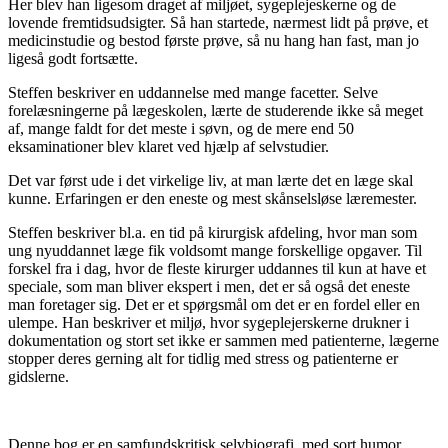
Her blev han ligesom draget af miljøet, sygeplejeskerne og de
lovende fremtidsudsigter. Så han startede, nærmest lidt på prøve, et
medicinstudie og bestod første prøve, så nu hang han fast, man jo
ligeså godt fortsætte.
Steffen beskriver en uddannelse med mange facetter. Selve
forelæsningerne på lægeskolen, lærte de studerende ikke så meget
af, mange faldt for det meste i søvn, og de mere end 50
eksaminationer blev klaret ved hjælp af selvstudier.
Det var først ude i det virkelige liv, at man lærte det en læge skal
kunne. Erfaringen er den eneste og mest skånselsløse læremester.
Steffen beskriver bl.a. en tid på kirurgisk afdeling, hvor man som
ung nyuddannet læge fik voldsomt mange forskellige opgaver. Til
forskel fra i dag, hvor de fleste kirurger uddannes til kun at have et
speciale, som man bliver ekspert i men, det er så også det eneste
man foretager sig. Det er et spørgsmål om det er en fordel eller en
ulempe. Han beskriver et miljø, hvor sygeplejerskerne drukner i
dokumentation og stort set ikke er sammen med patienterne, lægerne
stopper deres gerning alt for tidlig med stress og patienterne er
gidslerne.
Denne bog er en samfundskritisk selvbiografi, med sort humor,