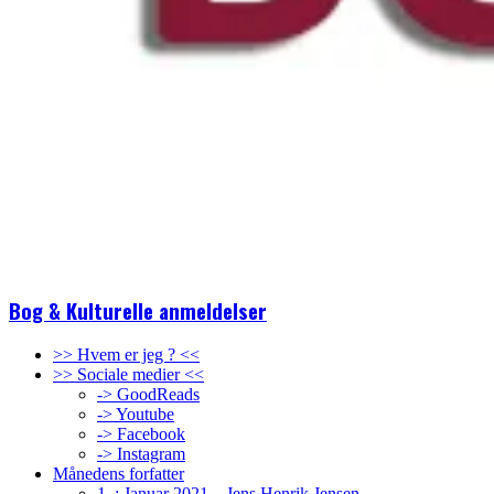
Bog & Kulturelle anmeldelser
>> Hvem er jeg ? <<
>> Sociale medier <<
-> GoodReads
-> Youtube
-> Facebook
-> Instagram
Månedens forfatter
1. : Januar 2021 – Jens Henrik Jensen