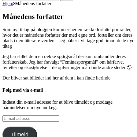
efter:
Hjem
Månedens forfatter
Månedens forfatter
Som nyt tiltag på bloggen kommer her en række forfatterportrætter,
hvor det er månedens forfatter der med egne ord, fortæller om deres
plads i den litterære verden – jeg håber i vil tage godt imod dette nye
tiltag
Jeg har stillet dem en række spørgsmål der kun omhandler deres
forfatterskab. Jeg har fravalgt “Feminaspørgsmål” om hårfarve,
livretter og skostørrelse – de oplysninger må i finde andre steder 🙂
Der bliver sat billeder ind her af dem i kan finde herinde
Følg med via e-mail
Indtast din e-mail adresse for at blive tilmeldt og modtage
påmindelser om nye indlæg.
E-
mail-
adresse
Tilmeld