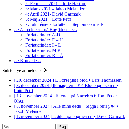
2: Februar – 2021 – Julie Hastrup
3: Marts 2021 – Jakob Melander
4: April 2021- David Garmark
5: Maj 2021 – Lotte Petri
7: Juli måneds forfatter – Stephan Garmark
>> Anmeldelser på Bogfidusen <<
Forfatterindex A-D
Forfatterindex E – H
Forfatterindex I – L
Forfatterindex M-P
Forfatterindex R – Å
>> Kontakt <<
Sidste nye anmeldelser
[ 20. december 2024 ]
E-Forseglet i blod
Lars Thomassen
[ 8. december 2024 ]
Ildmageren – # 4 Blodengel-serien
Lotte Petri
[ 13. november 2024 ]
Ravnen på Nørrebro
Tom Peder
Olsen
[ 8. november 2024 ]
Alle mine døde – Sigga Freitag #4
Jakob Melander
[ 1. november 2024 ]
Døden på bogmessen
David Garmark
Søg