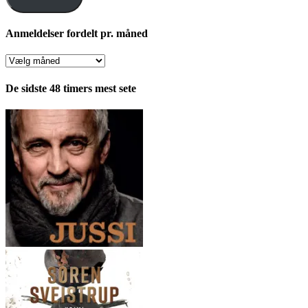
Anmeldelser fordelt pr. måned
Anmeldelser
fordelt
pr.
De sidste 48 timers mest sete
måned