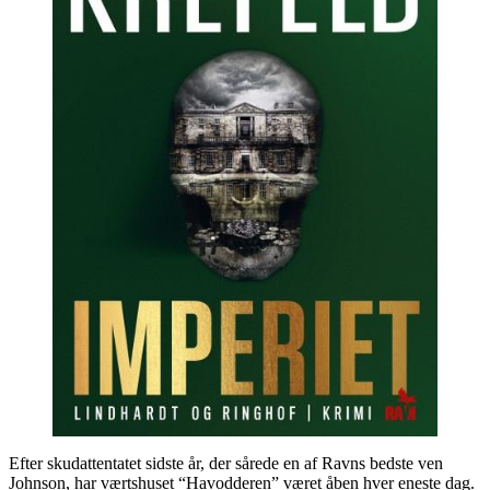
Efter skudattentatet sidste år, der sårede en af Ravns bedste ven
Johnson, har værtshuset “Havodderen” været åben hver eneste dag.