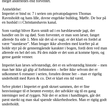
meget anderledes end forventet.
Anmeldelse:
Imperiet er bind nr. 7 i serien om privatopdageren Thomas
Ravnsholdt og hans lille, dovne engelske bulldog, Møffe. De bor på
en husbåd i i Christianshavns kanal.
Som vanligt bliver Ravn smidt ud i en hæsblæsende jagt, der
handler om liv og død. Som forventet, er man som læser, fanget
allerede fra side 1. Men når det så er sagt, er det klart en fordel at
være “stamlæser”. Man bruger ikke alverden med kræfter på at
holde styr på de gennemgående karakter i bogen, fordi dem ved man
allerede en hel del om. På den måde er det som at komme hjem, og
gense gamle venner.
Imperiet kan læses selvstændigt, det er en selvstændig historie – men
man bør ikke gå glip af forhistorien – heller ikke selvom der er
udkommet 6 romaner i serien, foruden denne her – man er rigelig
underholdt med Ravn & co. Det er klart ens tid værd.
Selve plottet i Imperiet er godt skruet sammen, der er fine
henvisninger til et berømt eventyr, der udvikler sig til en gang
isterninger ned af ryggen. Når der er action i handlingen, går det
pænt stærkt og man skal spænde sikkerhedsselen. Man er rigtig godt
underholdt.