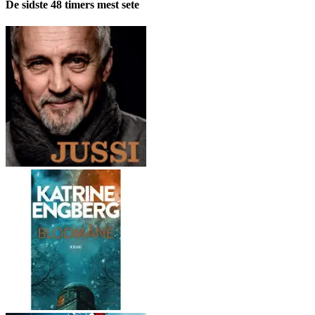
pr.
De sidste 48 timers mest sete
måned