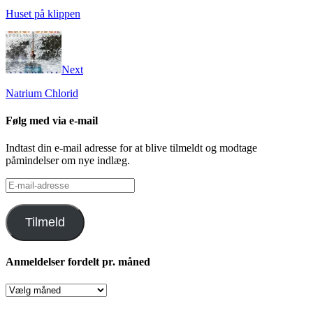
Huset på klippen
Next
Natrium Chlorid
Følg med via e-mail
Indtast din e-mail adresse for at blive tilmeldt og modtage
påmindelser om nye indlæg.
E-
mail-
adresse
Tilmeld
Anmeldelser fordelt pr. måned
Anmeldelser
fordelt