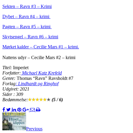
Sekten – Ravn #3 – Krimi
Dybet – Ravn #4 – krimi
Pagten – Ravn #5 – krimi
Skytsengel – Ravn #6 – krimi
Mørket kalder – Cecilie Mars #1 – krimi.
Nattens udyr – Cecilie Mars #2 – krimi
Titel:
Imperiet
Forfatter:
Michael Katz Krefeld
Genre:
Thomas “Ravn” Ravsholdt #7
Forlag
:
Lindhardt og Ringhof
Udgivet: 2021
Sider : 309
Bedømmelse:
(5 / 6)
Previous