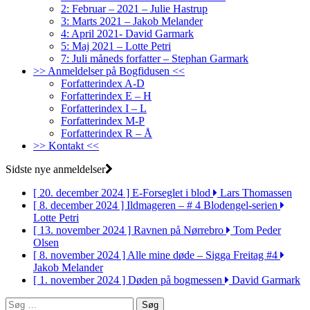
2: Februar – 2021 – Julie Hastrup
3: Marts 2021 – Jakob Melander
4: April 2021- David Garmark
5: Maj 2021 – Lotte Petri
7: Juli måneds forfatter – Stephan Garmark
>> Anmeldelser på Bogfidusen <<
Forfatterindex A-D
Forfatterindex E – H
Forfatterindex I – L
Forfatterindex M-P
Forfatterindex R – Å
>> Kontakt <<
Sidste nye anmeldelser
[ 20. december 2024 ]
E-Forseglet i blod
Lars Thomassen
[ 8. december 2024 ]
Ildmageren – # 4 Blodengel-serien
Lotte Petri
[ 13. november 2024 ]
Ravnen på Nørrebro
Tom Peder
Olsen
[ 8. november 2024 ]
Alle mine døde – Sigga Freitag #4
Jakob Melander
[ 1. november 2024 ]
Døden på bogmessen
David Garmark
Søg