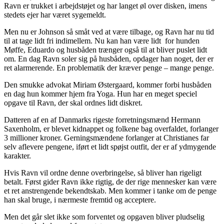
Ravn er trukket i arbejdstøjet og har langet øl over disken, imens
stedets ejer har været sygemeldt.
Men nu er Johnson så småt ved at være tilbage, og Ravn har nu tid
til at tage lidt fri indimellem. Nu kan han være lidt for hunden
Møffe, Eduardo og husbåden trænger også til at bliver puslet lidt
om. En dag Ravn soler sig på husbåden, opdager han noget, der er
ret alarmerende. En problematik der kræver penge – mange penge.
Den smukke advokat Miriam Østergaard, kommer forbi husbåden
en dag hun kommer hjem fra Yoga. Hun har en meget speciel
opgave til Ravn, der skal ordnes lidt diskret.
Datteren af en af Danmarks rigeste forretningsmænd Hermann
Saxenholm, er blevet kidnappet og folkene bag overfaldet, forlanger
3 millioner kroner. Gerningsmændene forlanger at Christianes far
selv aflevere pengene, iført et lidt spøjst outfit, der er af ydmygende
karakter.
Hvis Ravn vil ordne denne overbringelse, så bliver han rigeligt
betalt. Først gider Ravn ikke rigtig, de der rige mennesker kan være
et ret anstrengende bekendtskab. Men kommer i tanke om de penge
han skal bruge, i nærmeste fremtid og acceptere.
Men det går slet ikke som forventet og opgaven bliver pludselig