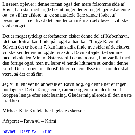
Læseren oplever i denne roman også den mere følsomme side af
Ravn, han står med nogle beslutninger der er meget hjerteskærende
og jeg vil her afsløre, at jeg småtudede flere gange i løbet af
læsningen – men hvad det handler om må man selv læse – vil ikke
spoile noget.
Det er meget tydeligt at forfatteren elsker denne del af København,
idet han fortsat kan finde på noget at han kan “bruge Ravn til”.
Selvom det er bog nr 7, kan han stadig finde nye sider af detektiven
vi ikke kender endnu og det er skønt. Ravn arbejder tæt sammen
med advokaten Miriam Østergaard i denne roman, hun var lidt med i
den forrige også, men nu lærer vi hende lidt mere at kende i denne
krimi. Der er noget relationsfnidder mellem disse to – som der skal
være, så det er så fint.
Jeg vil til enhver tid anbefale en Ravn-bog, og denne her er ingen
undtagelse. Det er fængslende, rørende og en krimi der bliver i
kroppen længe efter endt læsning. Glæder mig allerede til den næste
i rækken.
Michael Katz Krefeld har ligeledes skrevet:
Afsporet – Ravn #1 – Krimi
Savnet – Ravn #2 – Krimi