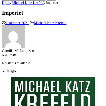
efter:
Hjem
MIchael Katz Krefeld
Imperiet
Imperiet
9. oktober 2021
MIchael Katz Krefeld
Camilla M. Laugesen
651 Posts
No status available.
57 år ago