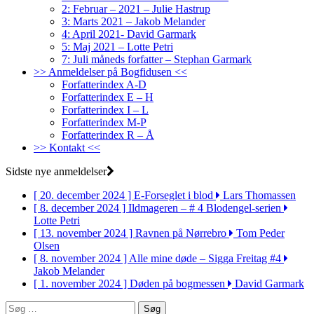
2: Februar – 2021 – Julie Hastrup
3: Marts 2021 – Jakob Melander
4: April 2021- David Garmark
5: Maj 2021 – Lotte Petri
7: Juli måneds forfatter – Stephan Garmark
>> Anmeldelser på Bogfidusen <<
Forfatterindex A-D
Forfatterindex E – H
Forfatterindex I – L
Forfatterindex M-P
Forfatterindex R – Å
>> Kontakt <<
Sidste nye anmeldelser
[ 20. december 2024 ]
E-Forseglet i blod
Lars Thomassen
[ 8. december 2024 ]
Ildmageren – # 4 Blodengel-serien
Lotte Petri
[ 13. november 2024 ]
Ravnen på Nørrebro
Tom Peder
Olsen
[ 8. november 2024 ]
Alle mine døde – Sigga Freitag #4
Jakob Melander
[ 1. november 2024 ]
Døden på bogmessen
David Garmark
Søg