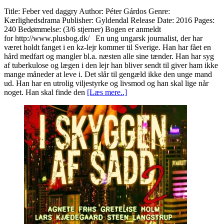
Title: Feber ved daggry Author: Péter Gárdos Genre:
Kærlighedsdrama Publisher: Gyldendal Release Date: 2016 Pages:
240 Bedømmelse: (3/6 stjerner) Bogen er anmeldt
for http://www.plusbog.dk/ En ung ungarsk journalist, der har
været holdt fanget i en kz-lejr kommer til Sverige. Han har fået en
hård medfart og mangler bl.a. næsten alle sine tænder. Han har syg
af tuberkulose og lægen i den lejr han bliver sendt til giver ham ikke
mange måneder at leve i. Det slår til gengæld ikke den unge mand
ud. Han har en utrolig viljestyrke og livsmod og han skal lige når
noget. Han skal finde den
[Læs mere..]