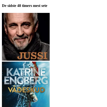
fordelt
pr.
De sidste 48 timers mest sete
måned