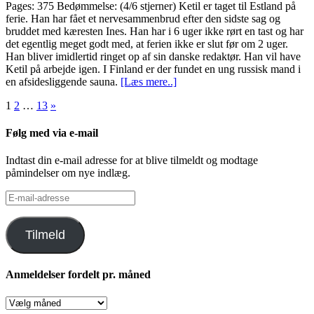
Pages: 375 Bedømmelse: (4/6 stjerner) Ketil er taget til Estland på
ferie. Han har fået et nervesammenbrud efter den sidste sag og
bruddet med kæresten Ines. Han har i 6 uger ikke rørt en tast og har
det egentlig meget godt med, at ferien ikke er slut før om 2 uger.
Han bliver imidlertid ringet op af sin danske redaktør. Han vil have
Ketil på arbejde igen. I Finland er der fundet en ung russisk mand i
en afsidesliggende sauna.
[Læs mere..]
Indlægsinddeling
1
2
…
13
»
Følg med via e-mail
Indtast din e-mail adresse for at blive tilmeldt og modtage
påmindelser om nye indlæg.
E-
mail-
adresse
Tilmeld
Anmeldelser fordelt pr. måned
Anmeldelser