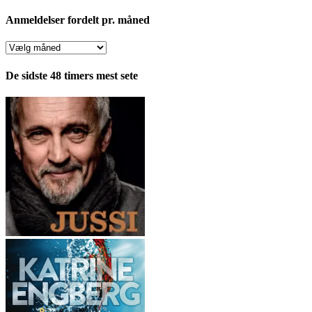
Anmeldelser fordelt pr. måned
Anmeldelser
fordelt
pr.
De sidste 48 timers mest sete
måned