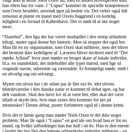
valgt ikke at skifte Niels Oxen ud, med en anden hovedperson som
han ellers har for vane. I “Lupus” kommer de specielle kompetencer
som Oxen besidder, anvendt igen på bedste vis. Det virker også lidt
omsonst at plante en mand med Oxens baggrund i en kedelig
lejlighed i en forstad til København. Der er nødt til at ske noget
mere.
“Danehof”, den liga der har været modspiller i den netop afsluttede
trilogi, starter også denne her historie. Men så stopper det også her.
Man får en ny organisation, som Oxen skal infiltrere, men det bliver
det bestemt ikke kedeligere af. Læseren bliver inviteret med til “Det
mørke Jylland” hvor man møder en broget skare af lokale individer,
bl.a. en mandeklub, der indeholder alle typer mænd, med lige så
originale navne, udseende og væremåde. Et fornøjeligt møde, midt i
en alvorlig sag om selvtægt.
Myten om ulven har i de sidste par år fået nyt liv, idet ulvens
tilstedeværelse i den danske natur er kommet til debat igen, og har
delt vandene. Skal den have lov til at være her, eller skal det være
tilladt at skyde den, hvis man synes den kommer for tæt på
mennesker? Denne debat, puster forfatteren også til i denne krimi.
Hvis det er første gang man møder Niels Oxen er det ikke noget
problem. Man får også i “Lupus” en god ide om hvad han er for en
mand, og hvilke udfordringer han har haft i sit liv. Han er den eneste
i landet der har fået den højeste udmærkelse indenfor militæret – en