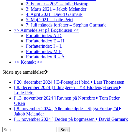
2: Februar – 2021 – Julie Hastrup
3: Marts 2021 – Jakob Melander
4: April 2021- David Garmark
5: Maj 2021 – Lotte Petri
7: Juli måneds forfatter – Stephan Garmark
>> Anmeldelser på Bogfidusen <<
Forfatterindex A-D
Forfatterindex E – H
Forfatterindex I – L
Forfatterindex M-P
Forfatterindex R – Å
>> Kontakt <<
Sidste nye anmeldelser
[ 20. december 2024 ]
E-Forseglet i blod
Lars Thomassen
[ 8. december 2024 ]
Ildmageren – # 4 Blodengel-serien
Lotte Petri
[ 13. november 2024 ]
Ravnen på Nørrebro
Tom Peder
Olsen
[ 8. november 2024 ]
Alle mine døde – Sigga Freitag #4
Jakob Melander
[ 1. november 2024 ]
Døden på bogmessen
David Garmark
Søg