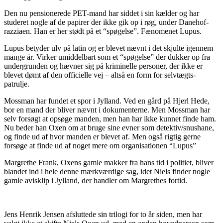
Den nu pensionerede PET-mand har siddet i sin kælder og har
studeret nogle af de papirer der ikke gik op i røg, under Danehof-
razziaen. Han er her stødt på et “spøgelse”. Fænomenet Lupus.
Lupus betyder ulv på latin og er blevet nævnt i det skjulte igennem
mange år. Virker umiddelbart som et “spøgelse” der dukker op fra
undergrunden og hævner sig på kriminelle personer, der ikke er
blevet dømt af den officielle vej – altså en form for selvtægts-
patrulje.
Mossman har fundet et spor i Jylland. Ved en gård på Hjerl Hede,
bor en mand der bliver nævnt i dokumenterne. Men Mossman har
selv forsøgt at opsøge manden, men han har ikke kunnet finde ham.
Nu beder han Oxen om at bruge sine evner som detektiv/snushane,
og finde ud af hvor manden er blevet af. Men også rigtig gerne
forsøge at finde ud af noget mere om organisationen “Lupus”
Margrethe Frank, Oxens gamle makker fra hans tid i politiet, bliver
blandet ind i hele denne mærkværdige sag, idet Niels finder nogle
gamle avisklip i Jylland, der handler om Margrethes fortid.
Jens Henrik Jensen afsluttede sin trilogi for to år siden, men har