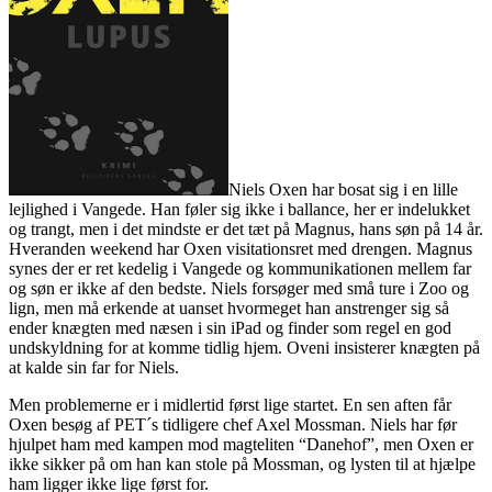
Niels Oxen har bosat sig i en lille
lejlighed i Vangede. Han føler sig ikke i ballance, her er indelukket
og trangt, men i det mindste er det tæt på Magnus, hans søn på 14 år.
Hveranden weekend har Oxen visitationsret med drengen. Magnus
synes der er ret kedelig i Vangede og kommunikationen mellem far
og søn er ikke af den bedste. Niels forsøger med små ture i Zoo og
lign, men må erkende at uanset hvormeget han anstrenger sig så
ender knægten med næsen i sin iPad og finder som regel en god
undskyldning for at komme tidlig hjem. Oveni insisterer knægten på
at kalde sin far for Niels.
Men problemerne er i midlertid først lige startet. En sen aften får
Oxen besøg af PET´s tidligere chef Axel Mossman. Niels har før
hjulpet ham med kampen mod magteliten “Danehof”, men Oxen er
ikke sikker på om han kan stole på Mossman, og lysten til at hjælpe
ham ligger ikke lige først for.