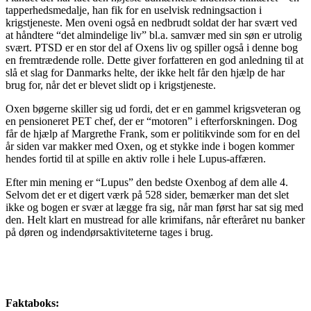
tapperhedsmedalje, han fik for en uselvisk redningsaction i
krigstjeneste. Men oveni også en nedbrudt soldat der har svært ved
at håndtere “det almindelige liv” bl.a. samvær med sin søn er utrolig
svært. PTSD er en stor del af Oxens liv og spiller også i denne bog
en fremtrædende rolle. Dette giver forfatteren en god anledning til at
slå et slag for Danmarks helte, der ikke helt får den hjælp de har
brug for, når det er blevet slidt op i krigstjeneste.
Oxen bøgerne skiller sig ud fordi, det er en gammel krigsveteran og
en pensioneret PET chef, der er “motoren” i efterforskningen. Dog
får de hjælp af Margrethe Frank, som er politikvinde som for en del
år siden var makker med Oxen, og et stykke inde i bogen kommer
hendes fortid til at spille en aktiv rolle i hele Lupus-affæren.
Efter min mening er “Lupus” den bedste Oxenbog af dem alle 4.
Selvom det er et digert værk på 528 sider, bemærker man det slet
ikke og bogen er svær at lægge fra sig, når man først har sat sig med
den. Helt klart en mustread for alle krimifans, når efteråret nu banker
på døren og indendørsaktiviteterne tages i brug.
Faktaboks: