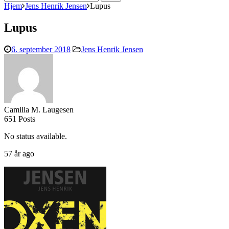
efter:
Hjem
Jens Henrik Jensen
Lupus
Lupus
6. september 2018
Jens Henrik Jensen
Camilla M. Laugesen
651 Posts
No status available.
57 år ago