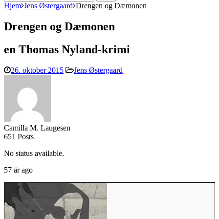
efter:
Hjem
Jens Østergaard
Drengen og Dæmonen
Drengen og Dæmonen
en Thomas Nyland-krimi
26. oktober 2015
Jens Østergaard
Camilla M. Laugesen
651 Posts
No status available.
57 år ago