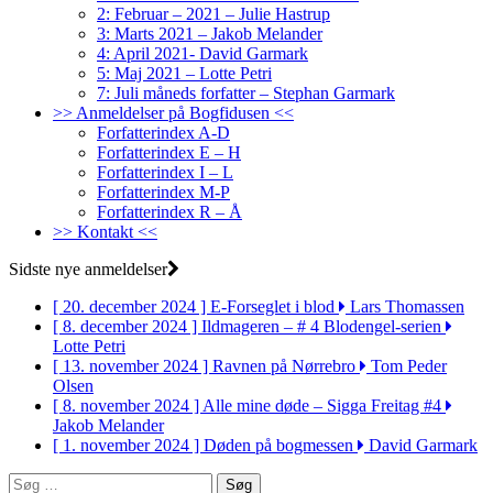
2: Februar – 2021 – Julie Hastrup
3: Marts 2021 – Jakob Melander
4: April 2021- David Garmark
5: Maj 2021 – Lotte Petri
7: Juli måneds forfatter – Stephan Garmark
>> Anmeldelser på Bogfidusen <<
Forfatterindex A-D
Forfatterindex E – H
Forfatterindex I – L
Forfatterindex M-P
Forfatterindex R – Å
>> Kontakt <<
Sidste nye anmeldelser
[ 20. december 2024 ]
E-Forseglet i blod
Lars Thomassen
[ 8. december 2024 ]
Ildmageren – # 4 Blodengel-serien
Lotte Petri
[ 13. november 2024 ]
Ravnen på Nørrebro
Tom Peder
Olsen
[ 8. november 2024 ]
Alle mine døde – Sigga Freitag #4
Jakob Melander
[ 1. november 2024 ]
Døden på bogmessen
David Garmark
Søg