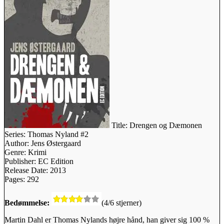
Title:
Drengen og Dæmonen
Series:
Thomas Nyland #2
Author:
Jens Østergaard
Genre:
Krimi
Publisher:
EC Edition
Release Date:
2013
Pages:
292
Bedømmelse:
(4/6 stjerner)
Martin Dahl er Thomas Nylands højre hånd, han giver sig 100 %