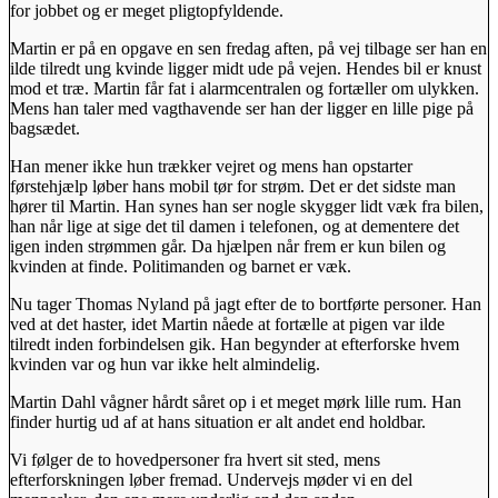
for jobbet og er meget pligtopfyldende.
Martin er på en opgave en sen fredag aften, på vej tilbage ser han en
ilde tilredt ung kvinde ligger midt ude på vejen. Hendes bil er knust
mod et træ. Martin får fat i alarmcentralen og fortæller om ulykken.
Mens han taler med vagthavende ser han der ligger en lille pige på
bagsædet.
Han mener ikke hun trækker vejret og mens han opstarter
førstehjælp løber hans mobil tør for strøm. Det er det sidste man
hører til Martin. Han synes han ser nogle skygger lidt væk fra bilen,
han når lige at sige det til damen i telefonen, og at dementere det
igen inden strømmen går. Da hjælpen når frem er kun bilen og
kvinden at finde. Politimanden og barnet er væk.
Nu tager Thomas Nyland på jagt efter de to bortførte personer. Han
ved at det haster, idet Martin nåede at fortælle at pigen var ilde
tilredt inden forbindelsen gik. Han begynder at efterforske hvem
kvinden var og hun var ikke helt almindelig.
Martin Dahl vågner hårdt såret op i et meget mørk lille rum. Han
finder hurtig ud af at hans situation er alt andet end holdbar.
Vi følger de to hovedpersoner fra hvert sit sted, mens
efterforskningen løber fremad. Undervejs møder vi en del