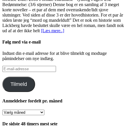
Bedømmelse: (3/6 stjerner) Denne bog er en samling af 3 meget
korte noveller – et par af dem med overraskende/lidt sjove
slutninger. Ved siden af disse 3 er der hovedhistorien. For et par år
siden læste jeg “mord og mandelduft” Det er nok en historie som
Läckberg havde besluttet skulle være en hel roman, men fandt nok
ud af at der ikke helt
[Læs mere..]
Følg med via e-mail
Indtast din e-mail adresse for at blive tilmeldt og modtage
påmindelser om nye indlæg.
E-
mail-
adresse
Tilmeld
Anmeldelser fordelt pr. måned
Anmeldelser
fordelt
pr.
De sidste 48 timers mest sete
måned