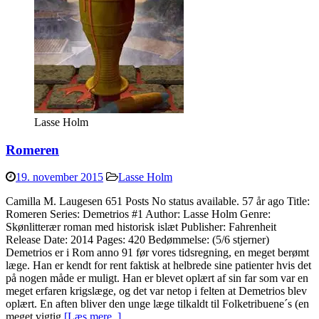
Lasse Holm
Romeren
19. november 2015
Lasse Holm
Camilla M. Laugesen 651 Posts No status available. 57 år ago Title:
Romeren Series: Demetrios #1 Author: Lasse Holm Genre:
Skønlitterær roman med historisk islæt Publisher: Fahrenheit
Release Date: 2014 Pages: 420 Bedømmelse: (5/6 stjerner)
Demetrios er i Rom anno 91 før vores tidsregning, en meget berømt
læge. Han er kendt for rent faktisk at helbrede sine patienter hvis det
på nogen måde er muligt. Han er blevet oplært af sin far som var en
meget erfaren krigslæge, og det var netop i felten at Demetrios blev
oplært. En aften bliver den unge læge tilkaldt til Folketribuene´s (en
meget vigtig
[Læs mere..]