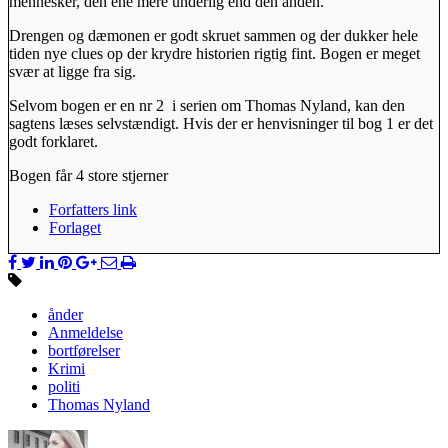
mennesker, den ene mere underlig end den anden.
Drengen og dæmonen er godt skruet sammen og der dukker hele
tiden nye clues op der krydre historien rigtig fint. Bogen er meget
svær at ligge fra sig.
Selvom bogen er en nr 2 i serien om Thomas Nyland, kan den
sagtens læses selvstændigt. Hvis der er henvisninger til bog 1 er det
godt forklaret.
Bogen får 4 store stjerner
Forfatters link
Forlaget
ånder
Anmeldelse
bortførelser
Krimi
politi
Thomas Nyland