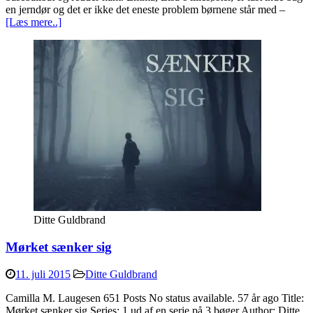
en jerndør og det er ikke det eneste problem børnene står med –
[Læs mere..]
Ditte Guldbrand
Mørket sænker sig
11. juli 2015
Ditte Guldbrand
Camilla M. Laugesen 651 Posts No status available. 57 år ago Title:
Mørket sænker sig Series: 1 ud af en serie på 3 bøger Author: Ditte