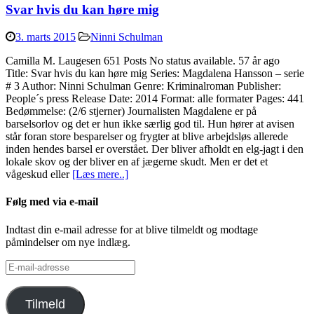
Svar hvis du kan høre mig
3. marts 2015
Ninni Schulman
Camilla M. Laugesen 651 Posts No status available. 57 år ago
Title: Svar hvis du kan høre mig Series: Magdalena Hansson – serie
# 3 Author: Ninni Schulman Genre: Kriminalroman Publisher:
People´s press Release Date: 2014 Format: alle formater Pages: 441
Bedømmelse: (2/6 stjerner) Journalisten Magdalene er på
barselsorlov og det er hun ikke særlig god til. Hun hører at avisen
står foran store besparelser og frygter at blive arbejdsløs allerede
inden hendes barsel er overstået. Der bliver afholdt en elg-jagt i den
lokale skov og der bliver en af jægerne skudt. Men er det et
vågeskud eller
[Læs mere..]
Følg med via e-mail
Indtast din e-mail adresse for at blive tilmeldt og modtage
påmindelser om nye indlæg.
E-
mail-
adresse
Tilmeld