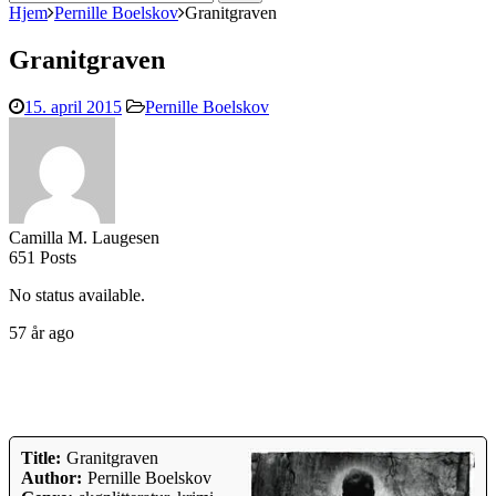
efter:
Hjem
Pernille Boelskov
Granitgraven
Granitgraven
15. april 2015
Pernille Boelskov
Camilla M. Laugesen
651 Posts
No status available.
57 år ago
Title:
Granitgraven
Author:
Pernille Boelskov