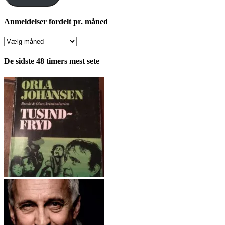
Anmeldelser fordelt pr. måned
Anmeldelser
fordelt
pr.
De sidste 48 timers mest sete
måned