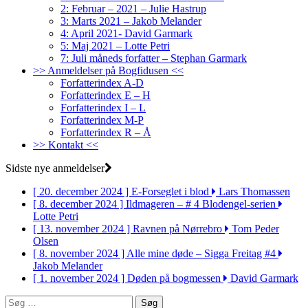
2: Februar – 2021 – Julie Hastrup
3: Marts 2021 – Jakob Melander
4: April 2021- David Garmark
5: Maj 2021 – Lotte Petri
7: Juli måneds forfatter – Stephan Garmark
>> Anmeldelser på Bogfidusen <<
Forfatterindex A-D
Forfatterindex E – H
Forfatterindex I – L
Forfatterindex M-P
Forfatterindex R – Å
>> Kontakt <<
Sidste nye anmeldelser
[ 20. december 2024 ]
E-Forseglet i blod
Lars Thomassen
[ 8. december 2024 ]
Ildmageren – # 4 Blodengel-serien
Lotte Petri
[ 13. november 2024 ]
Ravnen på Nørrebro
Tom Peder
Olsen
[ 8. november 2024 ]
Alle mine døde – Sigga Freitag #4
Jakob Melander
[ 1. november 2024 ]
Døden på bogmessen
David Garmark
Søg