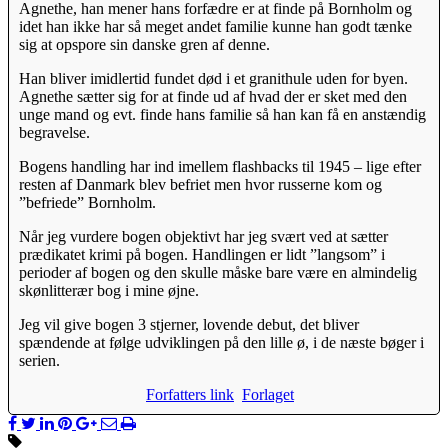
Agnethe, han mener hans forfædre er at finde på Bornholm og
idet han ikke har så meget andet familie kunne han godt tænke
sig at opspore sin danske gren af denne.
Han bliver imidlertid fundet død i et granithule uden for byen.
Agnethe sætter sig for at finde ud af hvad der er sket med den
unge mand og evt. finde hans familie så han kan få en anstændig
begravelse.
Bogens handling har ind imellem flashbacks til 1945 – lige efter
resten af Danmark blev befriet men hvor russerne kom og
”befriede” Bornholm.
Når jeg vurdere bogen objektivt har jeg svært ved at sætter
prædikatet krimi på bogen. Handlingen er lidt ”langsom” i
perioder af bogen og den skulle måske bare være en almindelig
skønlitterær bog i mine øjne.
Jeg vil give bogen 3 stjerner, lovende debut, det bliver
spændende at følge udviklingen på den lille ø, i de næste bøger i
serien.
Forfatters link
Forlaget