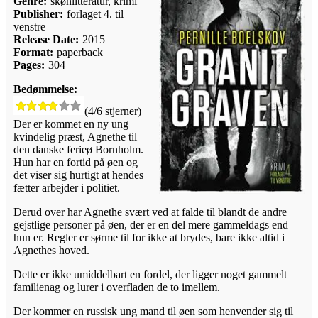
Genre:
skønlitteratur, krimi
Publisher:
forlaget 4. til
venstre
Release Date:
2015
Format:
paperback
Pages:
304
Bedømmelse:
(4/6 stjerner)
Der er kommet en ny ung
kvindelig præst, Agnethe til
den danske ferieø Bornholm.
Hun har en fortid på øen og
det viser sig hurtigt at hendes
fætter arbejder i politiet.
Derud over har Agnethe svært ved at falde til blandt de andre
gejstlige personer på øen, der er en del mere gammeldags end
hun er. Regler er sørme til for ikke at brydes, bare ikke altid i
Agnethes hoved.
Dette er ikke umiddelbart en fordel, der ligger noget gammelt
familienag og lurer i overfladen de to imellem.
Der kommer en russisk ung mand til øen som henvender sig til