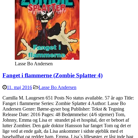
Lasse Bo Andersen
Fanget i flammerne (Zombie Splatter 4)
11. maj 2016
Lasse Bo Andersen
Camilla M. Laugesen 651 Posts No status available. 57 år ago Title:
Fanget i flammerne Series: Zombie Splatter 4 Author: Lasse Bo
Andersen Genre: Børne-gyser bog Publisher: Tekst & Tegning
Release Date: 2016 Pages: 48 Bedømmelse: (4/6 stjerner) Tom,
Johnny, Emma og Lisa er strandet på et hospital, der er beboet af
lutter Zombier. Den gale doktor Hansson har fanget Tom og det er
lige ved at ende galt, da Lisa ankommer i sidste øjeblik med et
baseballbat og redder ham. Emma, Lisa´s lillesøster, er låst inde bag