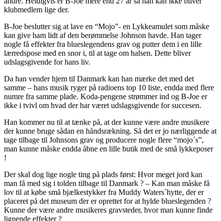
andre. Heldigvis er B-Joe mere end 27 år så han kan ikke bliver
klubmedlem lige der.
B-Joe beslutter sig at lave en “Mojo”- en Lykkeamulet som måske
kan give ham lidt af den berømmelse Johnson havde. Han tager
nogle få effekter fra blueslegendens grav og putter dem i en lille
lærredspose med en snor i, til at tage om halsen. Dette bliver
udslagsgivende for hans liv.
Da han vender hjem til Danmark kan han mærke det med det
samme – hans musik ryger på radioens top 10 liste, endda med flere
numre fra samme plade. Koda-pengene strømmer ind og B-Joe er
ikke i tvivl om hvad der har været udslagsgivende for succesen.
Han kommer nu til at tænke på, at der kunne være andre musikere
der kunne bruge sådan en håndsrækning. Så det er jo nærliggende at
tage tilbage til Johnsons grav og producere nogle flere “mojo´s”,
man kunne måske endda åbne en lille butik med de små lykkeposer
!
Der skal dog lige nogle ting på plads først: Hvor meget jord kan
man få med sig i tolden tilbage til Danmark ? – Kan man måske få
lov til at købe små bjælkestykker fra Muddy Waters´hytte, der er
placeret på det museum der er oprettet for at hylde blueslegenden ?
Kunne der være andre musikeres gravsteder, hvor man kunne finde
lignende effekter ?