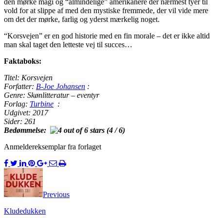
den mørke magi og “almindelige” amerikanere der nærmest tyer til
vold for at slippe af med den mystiske fremmede, der vil vide mere
om det der mørke, farlig og yderst mærkelig noget.
“Korsvejen” er en god historie med en fin morale – det er ikke altid
man skal taget den letteste vej til succes…
Faktaboks:
Titel:
Korsvejen
Forfatter:
B-Joe Johansen
:
Genre:
Skønlitteratur – eventyr
Forlag:
Turbine
:
Udgivet:
2017
Sider:
261
Bedømmelse:
(4 / 6)
Anmeldereksemplar fra forlaget
Previous
Kludedukken