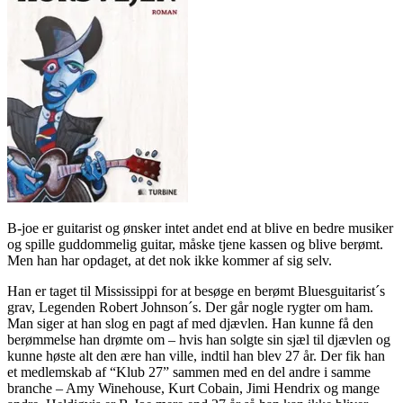
B-joe er guitarist og ønsker intet andet end at blive en bedre musiker
og spille guddommelig guitar, måske tjene kassen og blive berømt.
Men han har opdaget, at det nok ikke kommer af sig selv.
Han er taget til Mississippi for at besøge en berømt Bluesguitarist´s
grav, Legenden Robert Johnson´s. Der går nogle rygter om ham.
Man siger at han slog en pagt af med djævlen. Han kunne få den
berømmelse han drømte om – hvis han solgte sin sjæl til djævlen og
kunne høste alt den ære han ville, indtil han blev 27 år. Der fik han
et medlemskab af “Klub 27” sammen med en del andre i samme
branche – Amy Winehouse, Kurt Cobain, Jimi Hendrix og mange