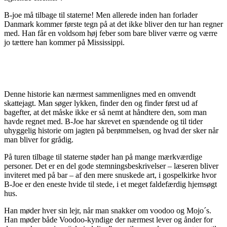
B-joe må tilbage til staterne! Men allerede inden han forlader
Danmark kommer første tegn på at det ikke bliver den tur han regner
med. Han får en voldsom høj feber som bare bliver værre og værre
jo tættere han kommer på Mississippi.
Denne historie kan nærmest sammenlignes med en omvendt
skattejagt. Man søger lykken, finder den og finder først ud af
bagefter, at det måske ikke er så nemt at håndtere den, som man
havde regnet med. B-Joe har skrevet en spændende og til tider
uhyggelig historie om jagten på berømmelsen, og hvad der sker når
man bliver for grådig.
På turen tilbage til staterne støder han på mange mærkværdige
personer. Det er en del gode stemningsbeskrivelser – læseren bliver
inviteret med på bar – af den mere snuskede art, i gospelkirke hvor
B-Joe er den eneste hvide til stede, i et meget faldefærdig hjemsøgt
hus.
Han møder hver sin lejr, når man snakker om voodoo og Mojo´s.
Han møder både Voodoo-kyndige der nærmest lever og ånder for