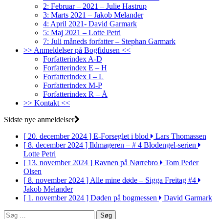
2: Februar – 2021 – Julie Hastrup
3: Marts 2021 – Jakob Melander
4: April 2021- David Garmark
5: Maj 2021 – Lotte Petri
7: Juli måneds forfatter – Stephan Garmark
>> Anmeldelser på Bogfidusen <<
Forfatterindex A-D
Forfatterindex E – H
Forfatterindex I – L
Forfatterindex M-P
Forfatterindex R – Å
>> Kontakt <<
Sidste nye anmeldelser
[ 20. december 2024 ]
E-Forseglet i blod
Lars Thomassen
[ 8. december 2024 ]
Ildmageren – # 4 Blodengel-serien
Lotte Petri
[ 13. november 2024 ]
Ravnen på Nørrebro
Tom Peder
Olsen
[ 8. november 2024 ]
Alle mine døde – Sigga Freitag #4
Jakob Melander
[ 1. november 2024 ]
Døden på bogmessen
David Garmark
Søg