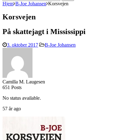
efter:
Hjem
B-Joe Johansen
Korsvejen
Korsvejen
På skattejagt i Mississippi
3. oktober 2017
B-Joe Johansen
Camilla M. Laugesen
651 Posts
No status available.
57 år ago