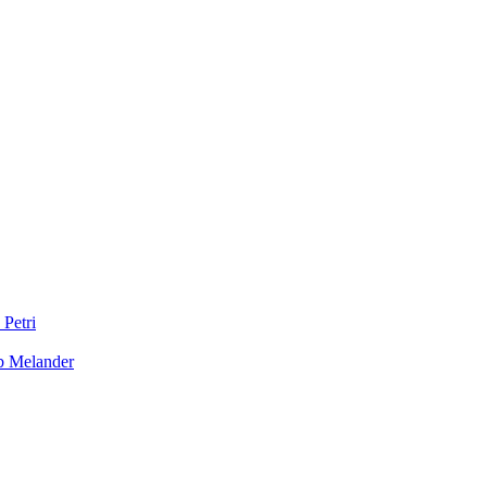
 Petri
b Melander