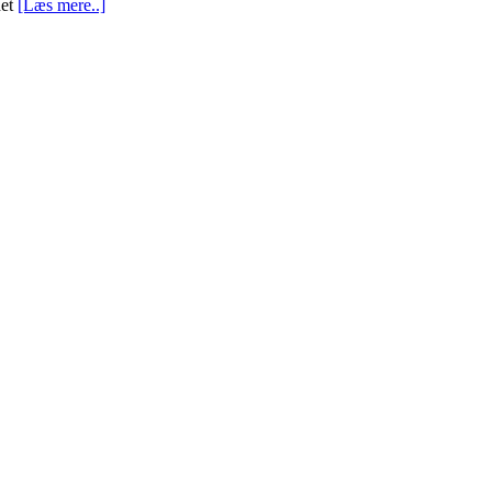
det
[Læs mere..]