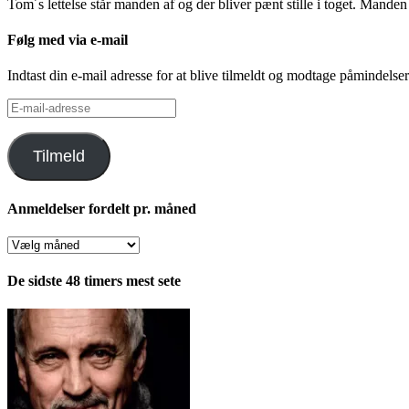
Tom´s lettelse står manden af og der bliver pænt stille i toget. Manden 
Følg med via e-mail
Indtast din e-mail adresse for at blive tilmeldt og modtage påmindels
E-
mail-
adresse
Tilmeld
Anmeldelser fordelt pr. måned
Anmeldelser
fordelt
pr.
De sidste 48 timers mest sete
måned