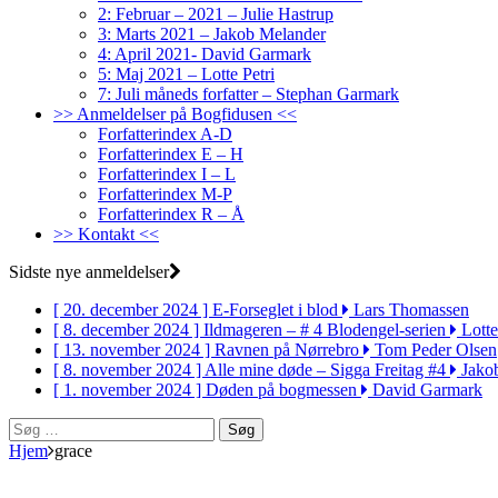
2: Februar – 2021 – Julie Hastrup
3: Marts 2021 – Jakob Melander
4: April 2021- David Garmark
5: Maj 2021 – Lotte Petri
7: Juli måneds forfatter – Stephan Garmark
>> Anmeldelser på Bogfidusen <<
Forfatterindex A-D
Forfatterindex E – H
Forfatterindex I – L
Forfatterindex M-P
Forfatterindex R – Å
>> Kontakt <<
Sidste nye anmeldelser
[ 20. december 2024 ]
E-Forseglet i blod
Lars Thomassen
[ 8. december 2024 ]
Ildmageren – # 4 Blodengel-serien
Lotte
[ 13. november 2024 ]
Ravnen på Nørrebro
Tom Peder Olsen
[ 8. november 2024 ]
Alle mine døde – Sigga Freitag #4
Jako
[ 1. november 2024 ]
Døden på bogmessen
David Garmark
Søg
efter:
Hjem
grace