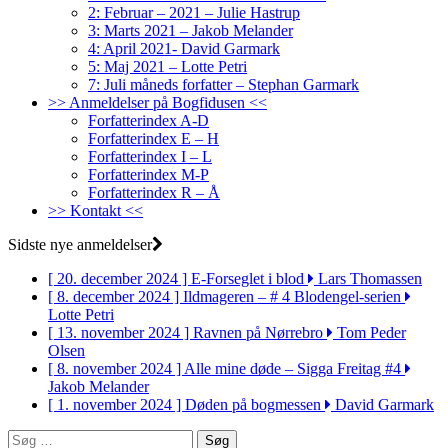
2: Februar – 2021 – Julie Hastrup
3: Marts 2021 – Jakob Melander
4: April 2021- David Garmark
5: Maj 2021 – Lotte Petri
7: Juli måneds forfatter – Stephan Garmark
>> Anmeldelser på Bogfidusen <<
Forfatterindex A-D
Forfatterindex E – H
Forfatterindex I – L
Forfatterindex M-P
Forfatterindex R – Å
>> Kontakt <<
Sidste nye anmeldelser
[ 20. december 2024 ]
E-Forseglet i blod
Lars Thomassen
[ 8. december 2024 ]
Ildmageren – # 4 Blodengel-serien
Lotte Petri
[ 13. november 2024 ]
Ravnen på Nørrebro
Tom Peder
Olsen
[ 8. november 2024 ]
Alle mine døde – Sigga Freitag #4
Jakob Melander
[ 1. november 2024 ]
Døden på bogmessen
David Garmark
Søg