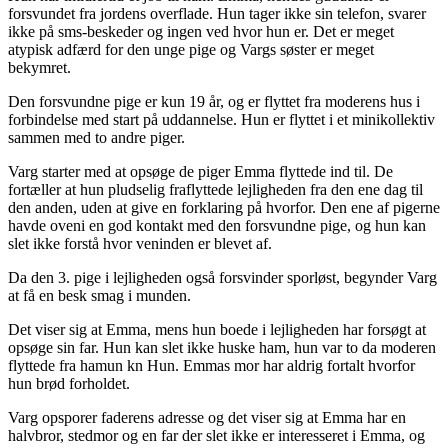
forsvundet fra jordens overflade. Hun tager ikke sin telefon, svarer
ikke på sms-beskeder og ingen ved hvor hun er. Det er meget
atypisk adfærd for den unge pige og Vargs søster er meget
bekymret.
Den forsvundne pige er kun 19 år, og er flyttet fra moderens hus i
forbindelse med start på uddannelse. Hun er flyttet i et minikollektiv
sammen med to andre piger.
Varg starter med at opsøge de piger Emma flyttede ind til. De
fortæller at hun pludselig fraflyttede lejligheden fra den ene dag til
den anden, uden at give en forklaring på hvorfor. Den ene af pigerne
havde oveni en god kontakt med den forsvundne pige, og hun kan
slet ikke forstå hvor veninden er blevet af.
Da den 3. pige i lejligheden også forsvinder sporløst, begynder Varg
at få en besk smag i munden.
Det viser sig at Emma, mens hun boede i lejligheden har forsøgt at
opsøge sin far. Hun kan slet ikke huske ham, hun var to da moderen
flyttede fra hamun kn Hun. Emmas mor har aldrig fortalt hvorfor
hun brød forholdet.
Varg opsporer faderens adresse og det viser sig at Emma har en
halvbror, stedmor og en far der slet ikke er interesseret i Emma, og