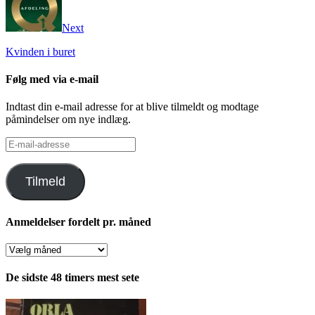
Next
Kvinden i buret
Følg med via e-mail
Indtast din e-mail adresse for at blive tilmeldt og modtage
påmindelser om nye indlæg.
E-
mail-
adresse
Tilmeld
Anmeldelser fordelt pr. måned
Anmeldelser
fordelt
pr.
De sidste 48 timers mest sete
måned