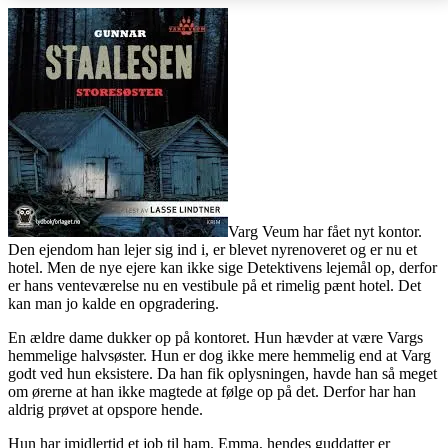
Varg Veum har fået nyt kontor.
Den ejendom han lejer sig ind i, er blevet nyrenoveret og er nu et
hotel. Men de nye ejere kan ikke sige Detektivens lejemål op, derfor
er hans venteværelse nu en vestibule på et rimelig pænt hotel. Det
kan man jo kalde en opgradering.
En ældre dame dukker op på kontoret. Hun hævder at være Vargs
hemmelige halvsøster. Hun er dog ikke mere hemmelig end at Varg
godt ved hun eksistere. Da han fik oplysningen, havde han så meget
om ørerne at han ikke magtede at følge op på det. Derfor har han
aldrig prøvet at opspore hende.
Hun har imidlertid et job til ham. Emma, hendes guddatter er