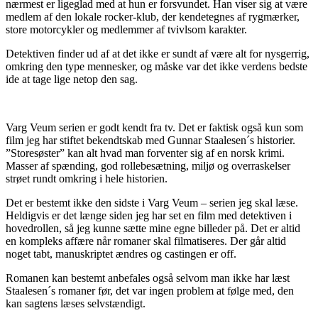
nærmest er ligeglad med at hun er forsvundet. Han viser sig at være
medlem af den lokale rocker-klub, der kendetegnes af rygmærker,
store motorcykler og medlemmer af tvivlsom karakter.
Detektiven finder ud af at det ikke er sundt af være alt for nysgerrig,
omkring den type mennesker, og måske var det ikke verdens bedste
ide at tage lige netop den sag.
Varg Veum serien er godt kendt fra tv. Det er faktisk også kun som
film jeg har stiftet bekendtskab med Gunnar Staalesen´s historier.
”Storesøster” kan alt hvad man forventer sig af en norsk krimi.
Masser af spænding, god rollebesætning, miljø og overraskelser
strøet rundt omkring i hele historien.
Det er bestemt ikke den sidste i Varg Veum – serien jeg skal læse.
Heldigvis er det længe siden jeg har set en film med detektiven i
hovedrollen, så jeg kunne sætte mine egne billeder på. Det er altid
en kompleks affære når romaner skal filmatiseres. Der går altid
noget tabt, manuskriptet ændres og castingen er off.
Romanen kan bestemt anbefales også selvom man ikke har læst
Staalesen´s romaner før, det var ingen problem at følge med, den
kan sagtens læses selvstændigt.