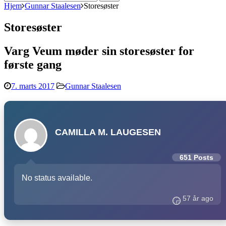
efter:
Hjem
Gunnar Staalesen
Storesøster
Storesøster
Varg Veum møder sin storesøster for
første gang
7. marts 2017
Gunnar Staalesen
CAMILLA M. LAUGESEN
651 Posts
No status available.
57 år ago