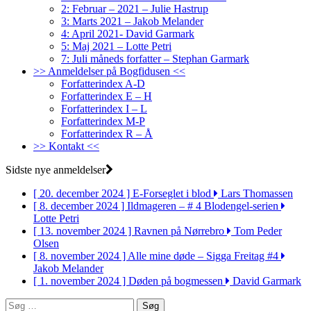
2: Februar – 2021 – Julie Hastrup
3: Marts 2021 – Jakob Melander
4: April 2021- David Garmark
5: Maj 2021 – Lotte Petri
7: Juli måneds forfatter – Stephan Garmark
>> Anmeldelser på Bogfidusen <<
Forfatterindex A-D
Forfatterindex E – H
Forfatterindex I – L
Forfatterindex M-P
Forfatterindex R – Å
>> Kontakt <<
Sidste nye anmeldelser
[ 20. december 2024 ]
E-Forseglet i blod
Lars Thomassen
[ 8. december 2024 ]
Ildmageren – # 4 Blodengel-serien
Lotte Petri
[ 13. november 2024 ]
Ravnen på Nørrebro
Tom Peder
Olsen
[ 8. november 2024 ]
Alle mine døde – Sigga Freitag #4
Jakob Melander
[ 1. november 2024 ]
Døden på bogmessen
David Garmark
Søg