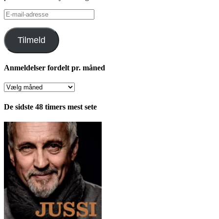
E-
mail-
adresse
Tilmeld
Anmeldelser fordelt pr. måned
Anmeldelser
fordelt
pr.
De sidste 48 timers mest sete
måned