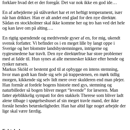
forklare hvad det er der foregår. Det var nok ikke en god ide…
En af arbejderne på stålværket har et ret heftigt temperament, især
når han drikker. Han er alt andet end glad for den nye direktør.
Sådan en stockholmer skal ikke komme her og tro han ved det hele
og kan lave om på alting….
En rigtig spændende og medrivende gyser af en, for mig, ukendt
svensk forfatter. Vi befinder os i en meget lille by langt oppe i
Sverige og her blomstre landsbystemningen, intrigerne og
rygtesmedene har travlt. Den nye direktørfrue har store problemer
med at falde til. Hun synes at alle mennesker kikker efter hende og
rynker næsen.
Markus Sköld er bestemt god til at opbygge en intens stemning,
hvor man godt kan finde sig selv på trappestenen, en mørk tidlig
morgen, kikkende sig selv lidt mere over skulderen end man plejer.
Han formår at fordele bogens historie med gys, stemning og
naturbilleder så bogen bliver meget “levende” for læseren. Man
fatter øjeblikkelig sympati for den stakkels Therese som bliver ladt
alene tilbage i spøgelseshuset af sin meget travle mand, der ikke
forstår hendes betænkeligheder. Han har altid lige noget arbejde der
lige skal være færdig.