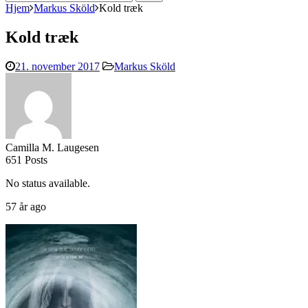
efter:
Hjem
Markus Sköld
Kold træk
Kold træk
21. november 2017
Markus Sköld
Camilla M. Laugesen
651 Posts
No status available.
57 år ago