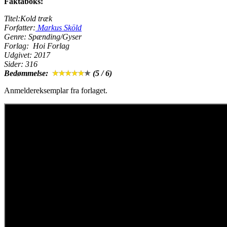
Faktaboks:
Titel:Kold træk
Forfatter:
Markus Sköld
Genre: Spænding/Gyser
Forlag: Hoi Forlag
Udgivet: 2017
Sider: 316
Bedømmelse:
(5 / 6)
Anmeldereksemplar fra forlaget.