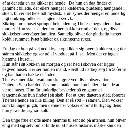
af at der står en og kikker på hende. Da hun en dag finder et
gammelt billede, der ellers hænger i kælderen, pludselig hængende i
stuen, bliver det hele lidt mystisk. Hun synes der hænger en underlig
lugt omkring billedet – lugten af svovl..
Sikringerne i huset springer hele tiden og Therese begynder at hade
mørket. Hun synes at der kommer skikkelser ud af dem, og disse
skikkelser overvåger familien. Samtidig bliver der pludselig meget
koldt i rummet, lyset blinker og sikringerne ryger.
En dag er hun på vej ned i byen og kikker sig over skulderen, og der
står en skikkelse og ser ud af vinduet på 1. sal. Men der er ingen
hjemme i huset…
Hun står i sit køkken en morgen og ser ned i skoven der ligger
bagved huset. Her ser hun en mand, klædt ud i arbejdstøj fra 50´erne
og han har en hakke i hånden.
Therese aner ikke hvad hun skal gøre ved disse observationer.
Datteren Sara har det på samme måde, hun kan heller ikke lide at
være i huset. Hun får underlige beskeder på en gammel
tegnemaskine hun finder i sit skab. For at gøre datteren glad, forærer
Therese hende en lille killing. Den er så sød – i starten. Den vokser
som killinger jo gør, men denne her vokser enormt hurtigt og dens
humør ændre sig radikalt.
Den unge frue er ofte alene hjemme til sent ud på aftenen, hun bliver
enig med sig selv om at finde ud af husets historie, måske kan den