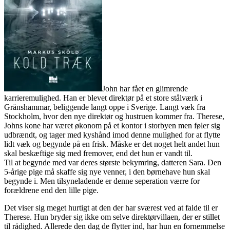
John har fået en glimrende
karrieremulighed. Han er blevet direktør på et store stålværk i
Gränshammar, beliggende langt oppe i Sverige. Langt væk fra
Stockholm, hvor den nye direktør og hustruen kommer fra. Therese,
Johns kone har været økonom på et kontor i storbyen men føler sig
udbrændt, og tager med kyshånd imod denne mulighed for at flytte
lidt væk og begynde på en frisk. Måske er det noget helt andet hun
skal beskæftige sig med fremover, end det hun er vandt til.
Til at begynde med var deres største bekymring, datteren Sara. Den
5-årige pige må skaffe sig nye venner, i den børnehave hun skal
begynde i. Men tilsyneladende er denne seperation værre for
forældrene end den lille pige.
Det viser sig meget hurtigt at den der har sværest ved at falde til er
Therese. Hun bryder sig ikke om selve direktørvillaen, der er stillet
til rådighed. Allerede den dag de flytter ind, har hun en fornemmelse