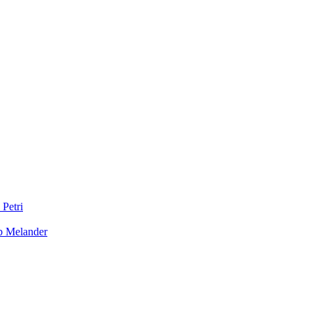
 Petri
b Melander