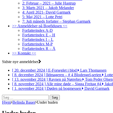
2: Februar – 2021 – Julie Hastrup
3: Marts 2021 – Jakob Melander
4: April 2021- David Garmark
5: Maj 2021 – Lotte Petri
7: Juli måneds forfatter – Stephan Garmark
>> Anmeldelser på Bogfidusen <<
Forfatterindex A-D
Forfatterindex E – H
Forfatterindex I – L
Forfatterindex M-P
Forfatterindex R – Å
>> Kontakt <<
Sidste nye anmeldelser
[ 20. december 2024 ]
E-Forseglet i blod
Lars Thomassen
[ 8. december 2024 ]
Ildmageren – # 4 Blodengel-serien
Lotte
[ 13. november 2024 ]
Ravnen på Nørrebro
Tom Peder Olsen
[ 8. november 2024 ]
Alle mine døde – Sigga Freitag #4
Jako
[ 1. november 2024 ]
Døden på bogmessen
David Garmark
Søg
efter:
Hjem
Belinda Bauer
Under huden