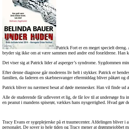
Patrick Fort er en meget specielt dreng. 
bryder sig ikke om at være sammen med andre end forældrene. Han kan 
Det viser sig at Patrick lider af asperger’s syndrome. Sygdommen mind
Efter denne diagnose går moderens liv helt i stykker. Patrick er hendes
familien, da faderen en skæbnesvanger eftermiddag bliver påkørt og dr
Patrick bliver nu nærmest besat af døde mennesker. Han vil finde ud 
Alle de studerende får udleveret et lig, de får lov til at undersøge fra
en peanut i mandens spiserør, vækkes hans nysgerrighed. Hvad gør d
Tracy Evans er sygeplejerske på et traumecenter. Afdelingen bliver i a
personalet. De sover jo hele tiden og Tracy mener at drømmejobbet m