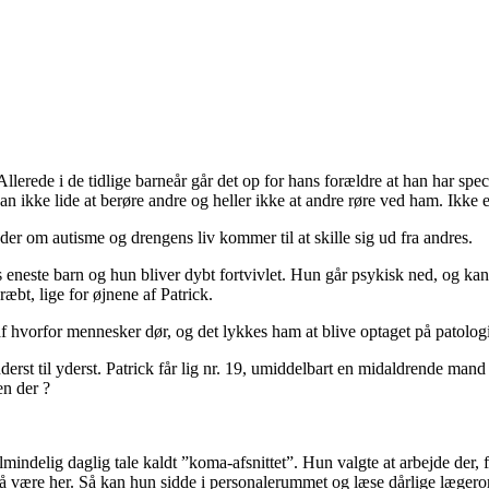
Allerede i de tidlige barneår går det op for hans forældre at han har spe
ikke lide at berøre andre og heller ikke at andre røre ved ham. Ikke e
er om autisme og drengens liv kommer til at skille sig ud fra andres.
 eneste barn og hun bliver dybt fortvivlet. Hun går psykisk ned, og kan 
æbt, lige for øjnene af Patrick.
af hvorfor mennesker dør, og det lykkes ham at blive optaget på patolog
 inderst til yderst. Patrick får lig nr. 19, umiddelbart en midaldrende ma
en der ?
lmindelig daglig tale kaldt ”koma-afsnittet”. Hun valgte at arbejde der
å være her. Så kan hun sidde i personalerummet og læse dårlige lægero