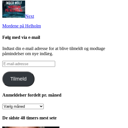
Next
Mordene på Helholm
Følg med via e-mail
Indtast din e-mail adresse for at blive tilmeldt og modtage
påmindelser om nye indlæg.
E-
mail-
adresse
Tilmeld
Anmeldelser fordelt pr. måned
Anmeldelser
fordelt
pr.
De sidste 48 timers mest sete
måned