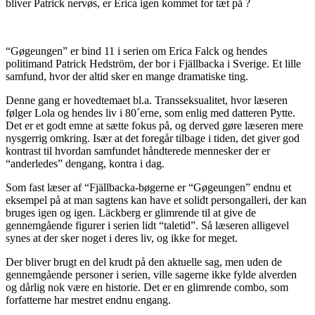
bliver Patrick nervøs, er Erica igen kommet for tæt på ?
“Gøgeungen” er bind 11 i serien om Erica Falck og hendes
politimand Patrick Hedström, der bor i Fjällbacka i Sverige. Et lille
samfund, hvor der altid sker en mange dramatiske ting.
Denne gang er hovedtemaet bl.a. Transseksualitet, hvor læseren
følger Lola og hendes liv i 80´erne, som enlig med datteren Pytte.
Det er et godt emne at sætte fokus på, og derved gøre læseren mere
nysgerrig omkring. Især at det foregår tilbage i tiden, det giver god
kontrast til hvordan samfundet håndterede mennesker der er
“anderledes” dengang, kontra i dag.
Som fast læser af “Fjällbacka-bøgerne er “Gøgeungen” endnu et
eksempel på at man sagtens kan have et solidt persongalleri, der kan
bruges igen og igen. Läckberg er glimrende til at give de
gennemgående figurer i serien lidt “taletid”. Så læseren alligevel
synes at der sker noget i deres liv, og ikke for meget.
Der bliver brugt en del krudt på den aktuelle sag, men uden de
gennemgående personer i serien, ville sagerne ikke fylde alverden
og dårlig nok være en historie. Det er en glimrende combo, som
forfatterne har mestret endnu engang.