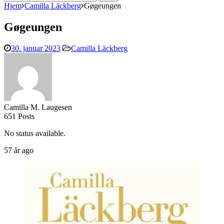
efter:
Hjem
Camilla Läckberg
Gøgeungen
Gøgeungen
30. januar 2023
Camilla Läckberg
Camilla M. Laugesen
651 Posts
No status available.
57 år ago