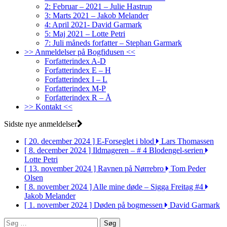
2: Februar – 2021 – Julie Hastrup
3: Marts 2021 – Jakob Melander
4: April 2021- David Garmark
5: Maj 2021 – Lotte Petri
7: Juli måneds forfatter – Stephan Garmark
>> Anmeldelser på Bogfidusen <<
Forfatterindex A-D
Forfatterindex E – H
Forfatterindex I – L
Forfatterindex M-P
Forfatterindex R – Å
>> Kontakt <<
Sidste nye anmeldelser
[ 20. december 2024 ]
E-Forseglet i blod
Lars Thomassen
[ 8. december 2024 ]
Ildmageren – # 4 Blodengel-serien
Lotte Petri
[ 13. november 2024 ]
Ravnen på Nørrebro
Tom Peder
Olsen
[ 8. november 2024 ]
Alle mine døde – Sigga Freitag #4
Jakob Melander
[ 1. november 2024 ]
Døden på bogmessen
David Garmark
Søg