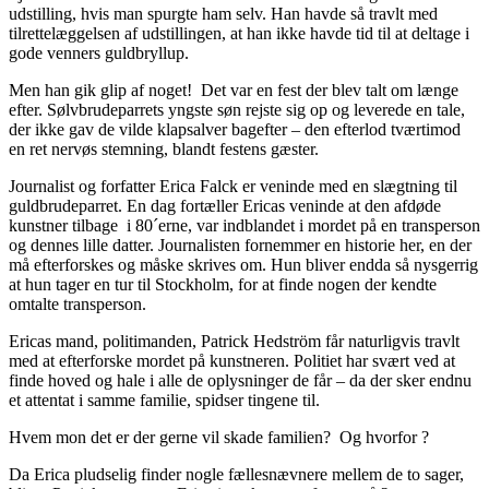
udstilling, hvis man spurgte ham selv. Han havde så travlt med
tilrettelæggelsen af udstillingen, at han ikke havde tid til at deltage i
gode venners guldbryllup.
Men han gik glip af noget! Det var en fest der blev talt om længe
efter. Sølvbrudeparrets yngste søn rejste sig op og leverede en tale,
der ikke gav de vilde klapsalver bagefter – den efterlod tværtimod
en ret nervøs stemning, blandt festens gæster.
Journalist og forfatter Erica Falck er veninde med en slægtning til
guldbrudeparret. En dag fortæller Ericas veninde at den afdøde
kunstner tilbage i 80´erne, var indblandet i mordet på en transperson
og dennes lille datter. Journalisten fornemmer en historie her, en der
må efterforskes og måske skrives om. Hun bliver endda så nysgerrig
at hun tager en tur til Stockholm, for at finde nogen der kendte
omtalte transperson.
Ericas mand, politimanden, Patrick Hedström får naturligvis travlt
med at efterforske mordet på kunstneren. Politiet har svært ved at
finde hoved og hale i alle de oplysninger de får – da der sker endnu
et attentat i samme familie, spidser tingene til.
Hvem mon det er der gerne vil skade familien? Og hvorfor ?
Da Erica pludselig finder nogle fællesnævnere mellem de to sager,