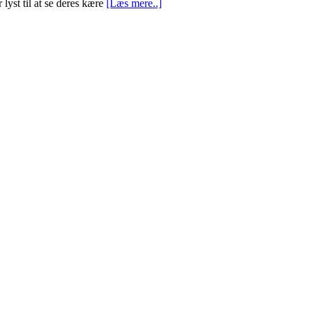
 lyst til at se deres kære
[Læs mere..]