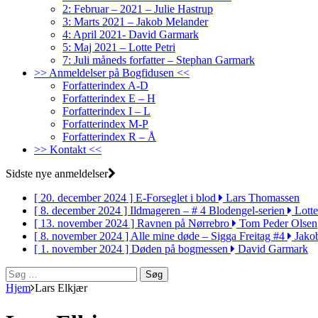
2: Februar – 2021 – Julie Hastrup
3: Marts 2021 – Jakob Melander
4: April 2021- David Garmark
5: Maj 2021 – Lotte Petri
7: Juli måneds forfatter – Stephan Garmark
>> Anmeldelser på Bogfidusen <<
Forfatterindex A-D
Forfatterindex E – H
Forfatterindex I – L
Forfatterindex M-P
Forfatterindex R – Å
>> Kontakt <<
Sidste nye anmeldelser
[ 20. december 2024 ]
E-Forseglet i blod
Lars Thomassen
[ 8. december 2024 ]
Ildmageren – # 4 Blodengel-serien
Lotte
[ 13. november 2024 ]
Ravnen på Nørrebro
Tom Peder Olsen
[ 8. november 2024 ]
Alle mine døde – Sigga Freitag #4
Jako
[ 1. november 2024 ]
Døden på bogmessen
David Garmark
Søg
efter:
Hjem
Lars Elkjær