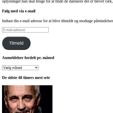
oplysninger han skal bruge for at finde de danskere der er blevet væk, d
Følg med via e-mail
Indtast din e-mail adresse for at blive tilmeldt og modtage påmindels
E-
mail-
adresse
Tilmeld
Anmeldelser fordelt pr. måned
Anmeldelser
fordelt
pr.
De sidste 48 timers mest sete
måned