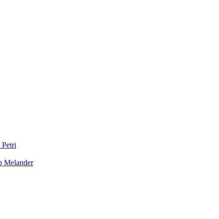
 Petri
b Melander