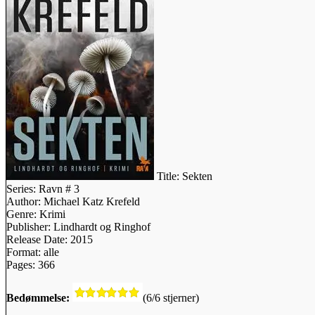
Title:
Sekten
Series:
Ravn # 3
Author:
Michael Katz Krefeld
Genre:
Krimi
Publisher:
Lindhardt og Ringhof
Release Date:
2015
Format:
alle
Pages:
366
Bedømmelse:
(6/6 stjerner)