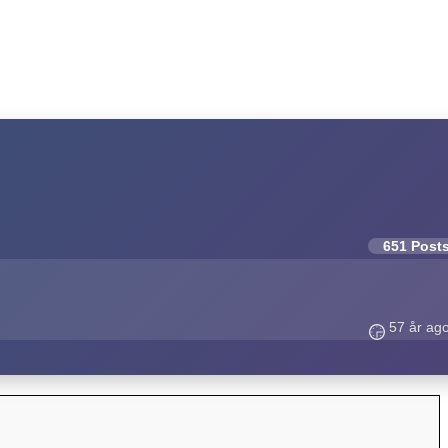
651 Post
57 år ag