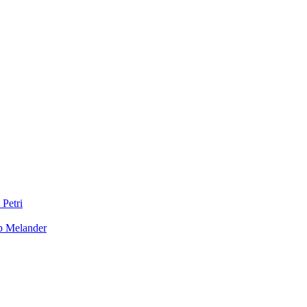
 Petri
b Melander