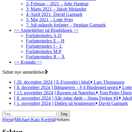
2: Februar – 2021 – Julie Hastrup
3: Marts 2021 – Jakob Melander
4: April 2021- David Garmark
5: Maj 2021 – Lotte Petri
7: Juli måneds forfatter – Stephan Garmark
>> Anmeldelser på Bogfidusen <<
Forfatterindex A-D
Forfatterindex E – H
Forfatterindex I – L
Forfatterindex M-P
Forfatterindex R – Å
>> Kontakt <<
Sidste nye anmeldelser
[ 20. december 2024 ]
E-Forseglet i blod
Lars Thomassen
[ 8. december 2024 ]
Ildmageren – # 4 Blodengel-serien
Lotte
[ 13. november 2024 ]
Ravnen på Nørrebro
Tom Peder Olsen
[ 8. november 2024 ]
Alle mine døde – Sigga Freitag #4
Jako
[ 1. november 2024 ]
Døden på bogmessen
David Garmark
Søg
efter:
Hjem
MIchael Katz Krefeld
Sekten