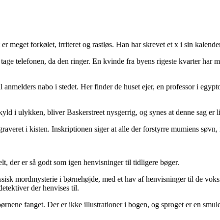
er meget forkølet, irriteret og rastløs. Han har skrevet et x i sin kalen
tage telefonen, da den ringer. En kvinde fra byens rigeste kvarter har 
l anmelders nabo i stedet. Her finder de huset ejer, en professor i egypt
r skyld i ulykken, bliver Baskerstreet nysgerrig, og synes at denne sag e
graveret i kisten. Inskriptionen siger at alle der forstyrre mumiens søvn
, der er så godt som igen henvisninger til tidligere bøger.
ssisk mordmysterie i børnehøjde, med et hav af henvisninger til de voksn
detektiver der henvises til.
 børnene fanget. Der er ikke illustrationer i bogen, og sproget er en smul