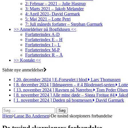
2: Februar – 2021 – Julie Hastrup
3: Marts 2021 – Jakob Melander
4: April 2021- David Garmark
5: Maj 2021 – Lotte Petri
7: Juli måneds forfatter – Stephan Garmark
>> Anmeldelser på Bogfidusen <<
Forfatterindex A-D
Forfatterindex E – H
Forfatterindex I – L
Forfatterindex M-P
Forfatterindex R – Å
>> Kontakt <<
Sidste nye anmeldelser
[ 20. december 2024 ]
E-Forseglet i blod
Lars Thomassen
[ 8. december 2024 ]
Ildmageren – # 4 Blodengel-serien
Lotte
[ 13. november 2024 ]
Ravnen på Nørrebro
Tom Peder Olsen
[ 8. november 2024 ]
Alle mine døde – Sigga Freitag #4
Jako
[ 1. november 2024 ]
Døden på bogmessen
David Garmark
Søg
efter:
Hjem
Lasse Bo Andersen
De tusind skorpioners forbandelse