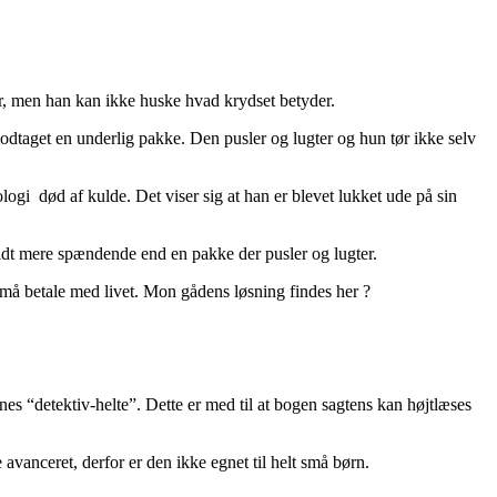
der, men han kan ikke huske hvad krydset betyder.
modtaget en underlig pakke. Den pusler og lugter og hun tør ikke selv
ologi død af kulde. Det viser sig at han er blevet lukket ude på sin
r lidt mere spændende end en pakke der pusler og lugter.
, må betale med livet. Mon gådens løsning findes her ?
es “detektiv-helte”. Dette er med til at bogen sagtens kan højtlæses
e avanceret, derfor er den ikke egnet til helt små børn.