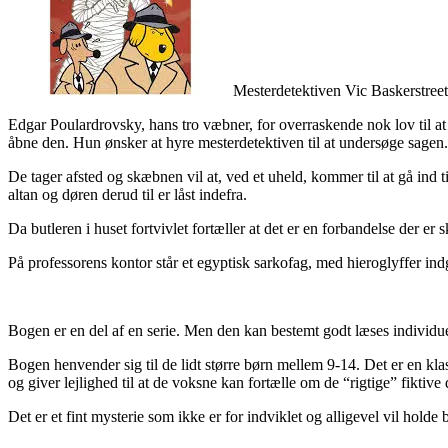
Mesterdetektiven Vic Baskerstreet 
Edgar Poulardrovsky, hans tro væbner, for overraskende nok lov til at 
åbne den. Hun ønsker at hyre mesterdetektiven til at undersøge sagen.
De tager afsted og skæbnen vil at, ved et uheld, kommer til at gå ind ti
altan og døren derud til er låst indefra.
Da butleren i huset fortvivlet fortæller at det er en forbandelse der e
På professorens kontor står et egyptisk sarkofag, med hieroglyffer ind
Bogen er en del af en serie. Men den kan bestemt godt læses individuelt
Bogen henvender sig til de lidt større børn mellem 9-14. Det er en kla
og giver lejlighed til at de voksne kan fortælle om de “rigtige” fiktive 
Det er et fint mysterie som ikke er for indviklet og alligevel vil holde