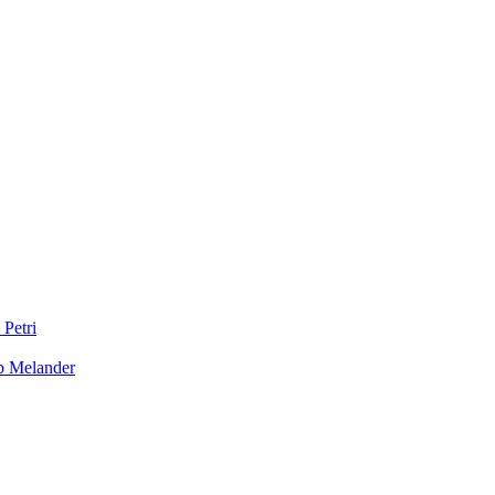
 Petri
b Melander