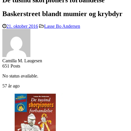
De tusind skorpioners forbandelse
Baskerstreet blandt mumier og krybdyr
21. oktober 2016
Lasse Bo Andersen
Camilla M. Laugesen
651 Posts
No status available.
57 år ago