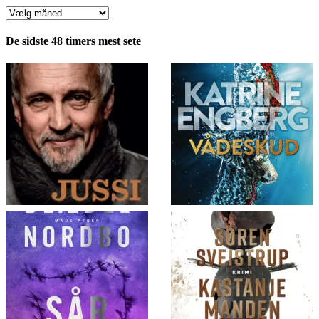
Anmeldelser
fordelt
pr.
De sidste 48 timers mest sete
måned