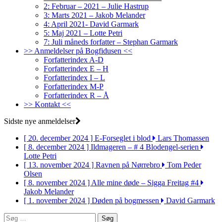
2: Februar – 2021 – Julie Hastrup
3: Marts 2021 – Jakob Melander
4: April 2021- David Garmark
5: Maj 2021 – Lotte Petri
7: Juli måneds forfatter – Stephan Garmark
>> Anmeldelser på Bogfidusen <<
Forfatterindex A-D
Forfatterindex E – H
Forfatterindex I – L
Forfatterindex M-P
Forfatterindex R – Å
>> Kontakt <<
Sidste nye anmeldelser
[ 20. december 2024 ]
E-Forseglet i blod
Lars Thomassen
[ 8. december 2024 ]
Ildmageren – # 4 Blodengel-serien
Lotte Petri
[ 13. november 2024 ]
Ravnen på Nørrebro
Tom Peder
Olsen
[ 8. november 2024 ]
Alle mine døde – Sigga Freitag #4
Jakob Melander
[ 1. november 2024 ]
Døden på bogmessen
David Garmark
Søg