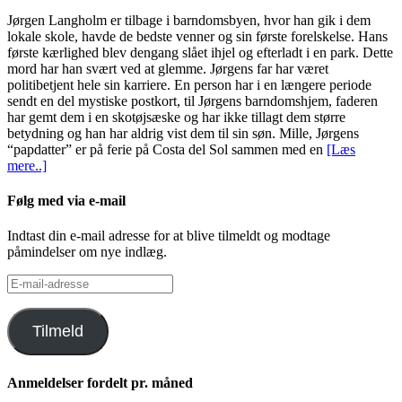
Jørgen Langholm er tilbage i barndomsbyen, hvor han gik i dem
lokale skole, havde de bedste venner og sin første forelskelse. Hans
første kærlighed blev dengang slået ihjel og efterladt i en park. Dette
mord har han svært ved at glemme. Jørgens far har været
politibetjent hele sin karriere. En person har i en længere periode
sendt en del mystiske postkort, til Jørgens barndomshjem, faderen
har gemt dem i en skotøjsæske og har ikke tillagt dem større
betydning og han har aldrig vist dem til sin søn. Mille, Jørgens
“papdatter” er på ferie på Costa del Sol sammen med en
[Læs
mere..]
Følg med via e-mail
Indtast din e-mail adresse for at blive tilmeldt og modtage
påmindelser om nye indlæg.
E-
mail-
adresse
Tilmeld
Anmeldelser fordelt pr. måned