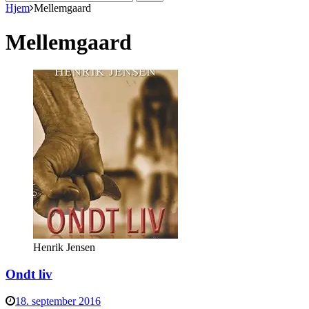
efter:
Hjem
Mellemgaard
Mellemgaard
Henrik Jensen
Ondt liv
18. september 2016