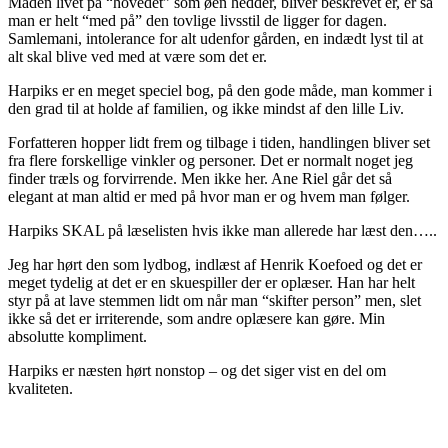
Måden livet på “hovedet” som øen hedder, bliver beskrevet er, er så
man er helt “med på” den tovlige livsstil de ligger for dagen.
Samlemani, intolerance for alt udenfor gården, en indædt lyst til at
alt skal blive ved med at være som det er.
Harpiks er en meget speciel bog, på den gode måde, man kommer i
den grad til at holde af familien, og ikke mindst af den lille Liv.
Forfatteren hopper lidt frem og tilbage i tiden, handlingen bliver set
fra flere forskellige vinkler og personer. Det er normalt noget jeg
finder træls og forvirrende. Men ikke her. Ane Riel går det så
elegant at man altid er med på hvor man er og hvem man følger.
Harpiks SKAL på læselisten hvis ikke man allerede har læst den…..
Jeg har hørt den som lydbog, indlæst af Henrik Koefoed og det er
meget tydelig at det er en skuespiller der er oplæser. Han har helt
styr på at lave stemmen lidt om når man “skifter person” men, slet
ikke så det er irriterende, som andre oplæsere kan gøre. Min
absolutte kompliment.
Harpiks er næsten hørt nonstop – og det siger vist en del om
kvaliteten.