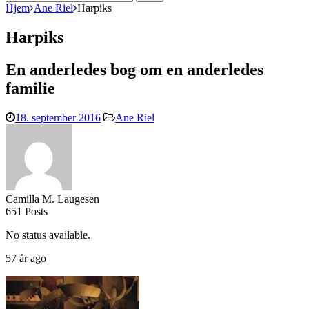
efter:
Hjem
Ane Riel
Harpiks
Harpiks
En anderledes bog om en anderledes
familie
18. september 2016
Ane Riel
Camilla M. Laugesen
651 Posts
No status available.
57 år ago