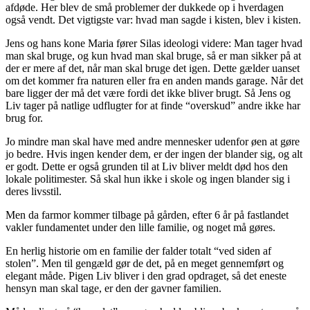
afdøde. Her blev de små problemer der dukkede op i hverdagen
også vendt. Det vigtigste var: hvad man sagde i kisten, blev i kisten.
Jens og hans kone Maria fører Silas ideologi videre: Man tager hvad
man skal bruge, og kun hvad man skal bruge, så er man sikker på at
der er mere af det, når man skal bruge det igen. Dette gælder uanset
om det kommer fra naturen eller fra en anden mands garage. Når det
bare ligger der må det være fordi det ikke bliver brugt. Så Jens og
Liv tager på natlige udflugter for at finde “overskud” andre ikke har
brug for.
Jo mindre man skal have med andre mennesker udenfor øen at gøre
jo bedre. Hvis ingen kender dem, er der ingen der blander sig, og alt
er godt. Dette er også grunden til at Liv bliver meldt død hos den
lokale politimester. Så skal hun ikke i skole og ingen blander sig i
deres livsstil.
Men da farmor kommer tilbage på gården, efter 6 år på fastlandet
vakler fundamentet under den lille familie, og noget må gøres.
En herlig historie om en familie der falder totalt “ved siden af
stolen”. Men til gengæld gør de det, på en meget gennemført og
elegant måde. Pigen Liv bliver i den grad opdraget, så det eneste
hensyn man skal tage, er den der gavner familien.