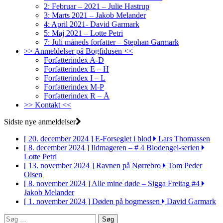
2: Februar – 2021 – Julie Hastrup
3: Marts 2021 – Jakob Melander
4: April 2021- David Garmark
5: Maj 2021 – Lotte Petri
7: Juli måneds forfatter – Stephan Garmark
>> Anmeldelser på Bogfidusen <<
Forfatterindex A-D
Forfatterindex E – H
Forfatterindex I – L
Forfatterindex M-P
Forfatterindex R – Å
>> Kontakt <<
Sidste nye anmeldelser
[ 20. december 2024 ]
E-Forseglet i blod
Lars Thomassen
[ 8. december 2024 ]
Ildmageren – # 4 Blodengel-serien
Lotte Petri
[ 13. november 2024 ]
Ravnen på Nørrebro
Tom Peder
Olsen
[ 8. november 2024 ]
Alle mine døde – Sigga Freitag #4
Jakob Melander
[ 1. november 2024 ]
Døden på bogmessen
David Garmark
Søg