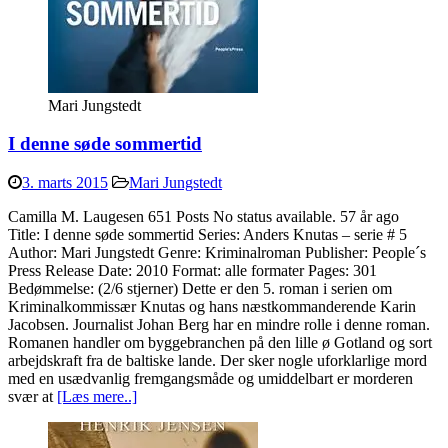
Mari Jungstedt
I denne søde sommertid
3. marts 2015
Mari Jungstedt
Camilla M. Laugesen 651 Posts No status available. 57 år ago
Title: I denne søde sommertid Series: Anders Knutas – serie # 5
Author: Mari Jungstedt Genre: Kriminalroman Publisher: People´s
Press Release Date: 2010 Format: alle formater Pages: 301
Bedømmelse: (2/6 stjerner) Dette er den 5. roman i serien om
Kriminalkommissær Knutas og hans næstkommanderende Karin
Jacobsen. Journalist Johan Berg har en mindre rolle i denne roman.
Romanen handler om byggebranchen på den lille ø Gotland og sort
arbejdskraft fra de baltiske lande. Der sker nogle uforklarlige mord
med en usædvanlig fremgangsmåde og umiddelbart er morderen
svær at
[Læs mere..]