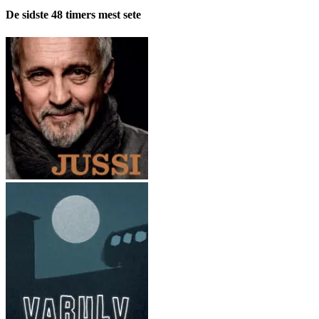
pr.
De sidste 48 timers mest sete
måned