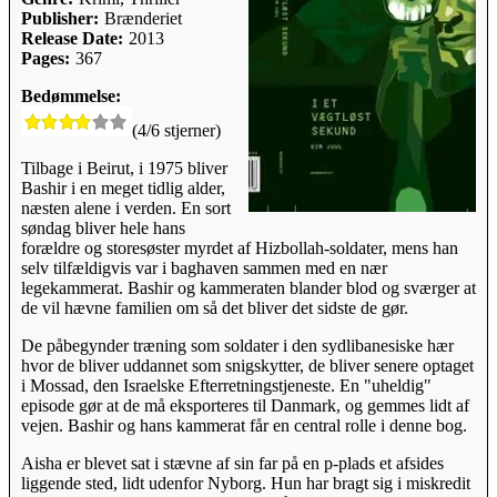
Publisher:
Brænderiet
Release Date:
2013
Pages:
367
Bedømmelse:
(4/6 stjerner)
Tilbage i Beirut, i 1975 bliver
Bashir i en meget tidlig alder,
næsten alene i verden. En sort
søndag bliver hele hans
forældre og storesøster myrdet af Hizbollah-soldater, mens han
selv tilfældigvis var i baghaven sammen med en nær
legekammerat. Bashir og kammeraten blander blod og sværger at
de vil hævne familien om så det bliver det sidste de gør.
De påbegynder træning som soldater i den sydlibanesiske hær
hvor de bliver uddannet som snigskytter, de bliver senere optaget
i Mossad, den Israelske Efterretningstjeneste. En "uheldig"
episode gør at de må eksporteres til Danmark, og gemmes lidt af
vejen. Bashir og hans kammerat får en central rolle i denne bog.
Aisha er blevet sat i stævne af sin far på en p-plads et afsides
liggende sted, lidt udenfor Nyborg. Hun har bragt sig i miskredit