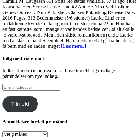
Camilla M. Laugesen 651 Posts No status available. 57 år ago Title:
Konservatoren Series: Lærke Lind #2 Author: Nina Vad Holtum
Genre: Domestic Noir Publisher: Clausen Publishing Release Date:
2016 Pages: 313 Bedømmelse: (5/6 stjerner) Lærke Lind er en
midaldrende kvinde, enke og mor til en stor søn på 22 år. Hun har
en fast kæreste, som i mange år var hendes bedste ven, så alt skulle
jo være lyst og godt. Men i den sidste roman(Ikonen) endte Lærke
med at slå sin mand Steen ihjel. Han truede med at gå fra hende og
få børn med en anden, meget
[Læs mere..]
Følg med via e-mail
Indtast din e-mail adresse for at blive tilmeldt og modtage
påmindelser om nye indlæg.
E-
mail-
adresse
Tilmeld
Anmeldelser fordelt pr. måned
Anmeldelser
fordelt