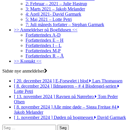
2: Februar – 2021 – Julie Hastrup
3: Marts 2021 – Jakob Melander
4: April 2021- David Garmark
5: Maj 2021 – Lotte Petri
7: Juli måneds forfatter – Stephan Garmark
>> Anmeldelser på Bogfidusen <<
Forfatterindex A-D
Forfatterindex E – H
Forfatterindex I – L
Forfatterindex M-P
Forfatterindex R – Å
>> Kontakt <<
Sidste nye anmeldelser
[ 20. december 2024 ]
E-Forseglet i blod
Lars Thomassen
[ 8. december 2024 ]
Ildmageren – # 4 Blodengel-serien
Lotte Petri
[ 13. november 2024 ]
Ravnen på Nørrebro
Tom Peder
Olsen
[ 8. november 2024 ]
Alle mine døde – Sigga Freitag #4
Jakob Melander
[ 1. november 2024 ]
Døden på bogmessen
David Garmark
Søg