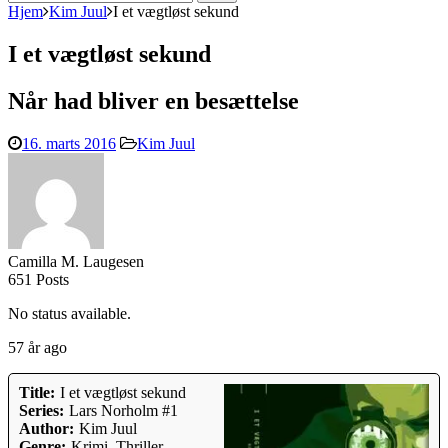
efter:
Hjem
Kim Juul
I et vægtløst sekund
I et vægtløst sekund
Når had bliver en besættelse
16. marts 2016
Kim Juul
Camilla M. Laugesen
651 Posts
No status available.
57 år ago
Title:
I et vægtløst sekund
Series:
Lars Norholm #1
Author:
Kim Juul
Genre:
Krimi, Thriller