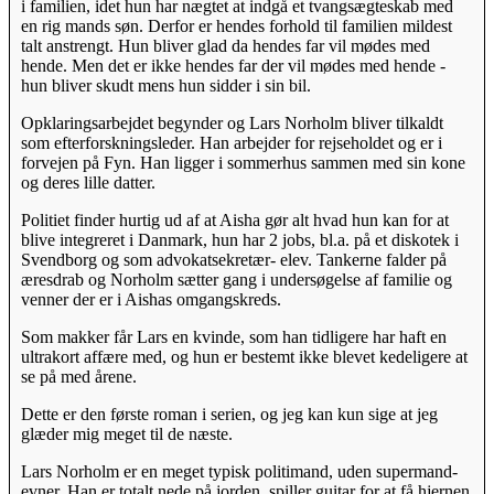
i familien, idet hun har nægtet at indgå et tvangsægteskab med
en rig mands søn. Derfor er hendes forhold til familien mildest
talt anstrengt. Hun bliver glad da hendes far vil mødes med
hende. Men det er ikke hendes far der vil mødes med hende -
hun bliver skudt mens hun sidder i sin bil.
Opklaringsarbejdet begynder og Lars Norholm bliver tilkaldt
som efterforskningsleder. Han arbejder for rejseholdet og er i
forvejen på Fyn. Han ligger i sommerhus sammen med sin kone
og deres lille datter.
Politiet finder hurtig ud af at Aisha gør alt hvad hun kan for at
blive integreret i Danmark, hun har 2 jobs, bl.a. på et diskotek i
Svendborg og som advokatsekretær- elev. Tankerne falder på
æresdrab og Norholm sætter gang i undersøgelse af familie og
venner der er i Aishas omgangskreds.
Som makker får Lars en kvinde, som han tidligere har haft en
ultrakort affære med, og hun er bestemt ikke blevet kedeligere at
se på med årene.
Dette er den første roman i serien, og jeg kan kun sige at jeg
glæder mig meget til de næste.
Lars Norholm er en meget typisk politimand, uden supermand-
evner. Han er totalt nede på jorden, spiller guitar for at få hjernen