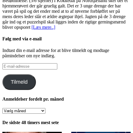
Bedømmelse: (5/6 stjerner) I Kokkedal på Nordsjælland sker der et
hjemmerøveri der går gruelig galt. Det er 3 unge drenge der har
været på spil og det ender med at to af røverne forbløffet ser på
mens deres leder slår et ældre ægtepar ihjel. Jagten på de 3 drenge
går ind og et puzzelspil skal ligges inden de rigtige gerningsmænd
bliver opsporet
[Læs mere..]
Følg med via e-mail
Indtast din e-mail adresse for at blive tilmeldt og modtage
påmindelser om nye indlæg.
E-
mail-
adresse
Tilmeld
Anmeldelser fordelt pr. måned
Anmeldelser
fordelt
pr.
De sidste 48 timers mest sete
måned