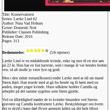
Title:
Konservatoren
Series:
Lærke Lind #2
Author:
Nina Vad Holtum
Genre:
Domestic Noir
Publisher:
Clausen Publishing
Release Date:
2016
Pages:
313
Bedømmelse:
(5/6 stjerner)
Lærke Lind er en midaldrende kvinde, enke og mor til en stor søn
på 22 år. Hun har en fast kæreste, som i mange år var hendes bedste
ven, så alt skulle jo være lyst og godt.
Men i den sidste roman(Ikonen) endte Lærke med at slå sin mand
Steen ihjel. Han truede med at gå fra hende og få børn med en
anden, meget yngre kvinde. Hans udkårne hedder Camilla og
arbejder på det samme sygehus som Steen gjorde.
Ved en tilfældighed møder de to kvinder hinanden ved Steens
gravsten og Camilla konfrontere Lærke. Beskyldninger om hvem
der er skyld i hans død flyver gennem luften og det hele bliver