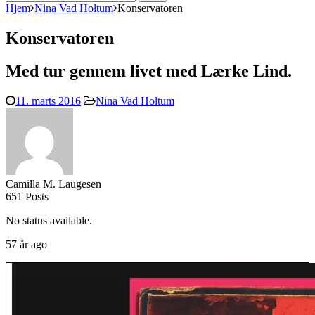
efter:
Hjem
Nina Vad Holtum
Konservatoren
Konservatoren
Med tur gennem livet med Lærke Lind.
11. marts 2016
Nina Vad Holtum
Camilla M. Laugesen
651 Posts
No status available.
57 år ago