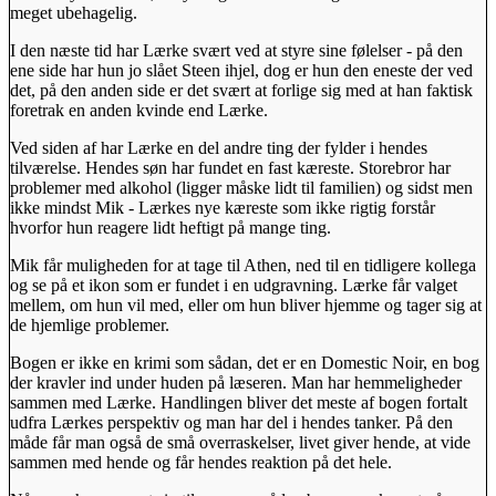
meget ubehagelig.
I den næste tid har Lærke svært ved at styre sine følelser - på den
ene side har hun jo slået Steen ihjel, dog er hun den eneste der ved
det, på den anden side er det svært at forlige sig med at han faktisk
foretrak en anden kvinde end Lærke.
Ved siden af har Lærke en del andre ting der fylder i hendes
tilværelse. Hendes søn har fundet en fast kæreste. Storebror har
problemer med alkohol (ligger måske lidt til familien) og sidst men
ikke mindst Mik - Lærkes nye kæreste som ikke rigtig forstår
hvorfor hun reagere lidt heftigt på mange ting.
Mik får muligheden for at tage til Athen, ned til en tidligere kollega
og se på et ikon som er fundet i en udgravning. Lærke får valget
mellem, om hun vil med, eller om hun bliver hjemme og tager sig at
de hjemlige problemer.
Bogen er ikke en krimi som sådan, det er en Domestic Noir, en bog
der kravler ind under huden på læseren. Man har hemmeligheder
sammen med Lærke. Handlingen bliver det meste af bogen fortalt
udfra Lærkes perspektiv og man har del i hendes tanker. På den
måde får man også de små overraskelser, livet giver hende, at vide
sammen med hende og får hendes reaktion på det hele.