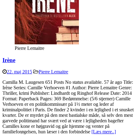
Pierre Lemaitre
Irène
22. maj 2015
Pierre Lemaitre
Camilla M. Laugesen 651 Posts No status available. 57 år ago Title:
Irène Series: Camille Verhoeven #1 Author: Pierre Lemaitre Genre:
Thriller, krimi Publisher: Lindhardt og Ringhof Release Date: 2014
Format: Paperback Pages: 369 Bedømmelse: (5/6 stjerner) Camille
Verhoeven er en politikommissær på 1½ meter og leder af
kriminalpolitiet i Paris. De finder 2 kvinder i en lejlighed i et snusket
kvarter. De er myrdet på den mest bastialske måde, så selv den mest
garvede politimand har svært ved at være i lejligheden bagefter
Camilles kone er højgravid og går hjemme og venter på
familieforøgelsen, hun læser i den forbindelse
[Læs mere..]