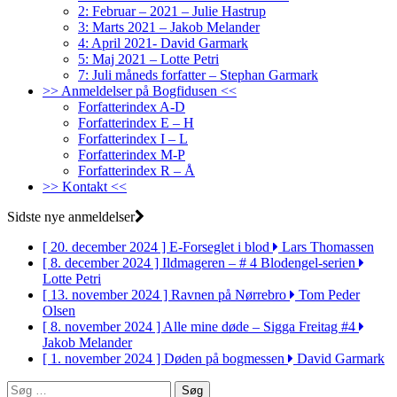
2: Februar – 2021 – Julie Hastrup
3: Marts 2021 – Jakob Melander
4: April 2021- David Garmark
5: Maj 2021 – Lotte Petri
7: Juli måneds forfatter – Stephan Garmark
>> Anmeldelser på Bogfidusen <<
Forfatterindex A-D
Forfatterindex E – H
Forfatterindex I – L
Forfatterindex M-P
Forfatterindex R – Å
>> Kontakt <<
Sidste nye anmeldelser
[ 20. december 2024 ]
E-Forseglet i blod
Lars Thomassen
[ 8. december 2024 ]
Ildmageren – # 4 Blodengel-serien
Lotte Petri
[ 13. november 2024 ]
Ravnen på Nørrebro
Tom Peder
Olsen
[ 8. november 2024 ]
Alle mine døde – Sigga Freitag #4
Jakob Melander
[ 1. november 2024 ]
Døden på bogmessen
David Garmark
Søg