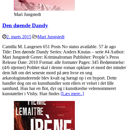
Mari Jungstedt
Den døende Dandy
2. marts 2015
Mari Jungstedt
Camilla M. Laugesen 651 Posts No status available. 57 år ago
Title: Den døende Dandy Series: Anders Knutas – serie #4 Author:
Mari Jungstedt Genre: Kriminalroman Publisher: People´s Press
Release Date: 2010 Format: alle formater Pages: 345 Bedømmelse:
(4/6 stjerner) Politiet skal i denne roman opklare et mord der minder
dem lidt om det seneste mord på øen hvor en ung
arkæologistuderende blev kvalt og hængt op i en byport. Dette
handler dog om en kunsthandler som ellers er velset i det lille
samfund. Han har en flot, dyr og i kunstkredse velrenommeret
kunstatelier i Visby. Han findes
[Læs mere..]