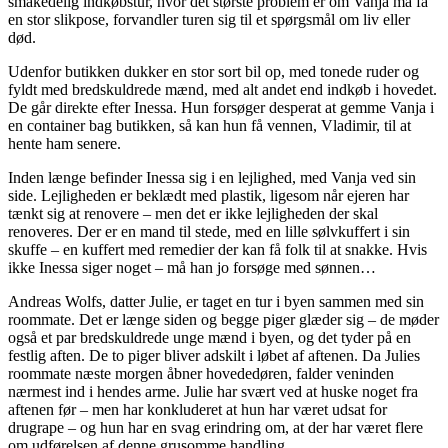
småkedelig indkøbstur, hvor det største problem er om Vanja må få
en stor slikpose, forvandler turen sig til et spørgsmål om liv eller
død.
Udenfor butikken dukker en stor sort bil op, med tonede ruder og
fyldt med bredskuldrede mænd, med alt andet end indkøb i hovedet.
De går direkte efter Inessa. Hun forsøger desperat at gemme Vanja i
en container bag butikken, så kan hun få vennen, Vladimir, til at
hente ham senere.
Inden længe befinder Inessa sig i en lejlighed, med Vanja ved sin
side. Lejligheden er beklædt med plastik, ligesom når ejeren har
tænkt sig at renovere – men det er ikke lejligheden der skal
renoveres. Der er en mand til stede, med en lille sølvkuffert i sin
skuffe – en kuffert med remedier der kan få folk til at snakke. Hvis
ikke Inessa siger noget – må han jo forsøge med sønnen…
Andreas Wolfs, datter Julie, er taget en tur i byen sammen med sin
roommate. Det er længe siden og begge piger glæder sig – de møder
også et par bredskuldrede unge mænd i byen, og det tyder på en
festlig aften. De to piger bliver adskilt i løbet af aftenen. Da Julies
roommate næste morgen åbner hovededøren, falder veninden
nærmest ind i hendes arme. Julie har svært ved at huske noget fra
aftenen før – men har konkluderet at hun har været udsat for
drugrape – og hun har en svag erindring om, at der har været flere
om udførelsen af denne grusomme handling.