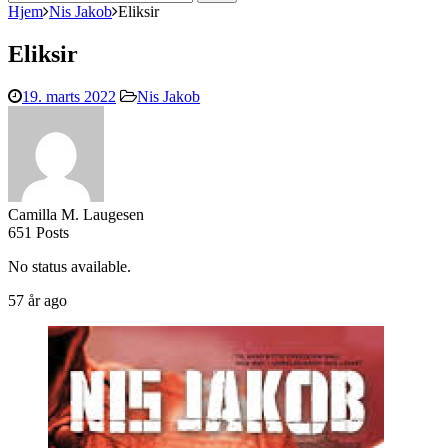
efter:
Hjem
Nis Jakob
Eliksir
Eliksir
19. marts 2022
Nis Jakob
Camilla M. Laugesen
651 Posts
No status available.
57 år ago