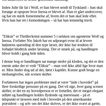
Inden Julie får fat i Wolf, er han blevet sendt til Tyskland – han skal
forsøge at opspore hvor Inessa er blevet af. Han er gået undercover,
og har en stærk fornemmelse af, hvem det er han skal lede efter.
Hvis han har ret i formodningen – så har han temmelig travlt.
”Eliksir” er Thriller/krimi nummer 5 i rækken om agenterne Wolf og
Inessa. Forfatter Nis Jakob har en udpræget evne til at levere
højintens spænding til den type læser, der ikke har tendens til
forhøjet blodtryk under læsning. Der er smæk på, og handlingen
bliver holdt i gang hele tiden.
I denne bog er handlingen sat mange steder på kloden, og det er den
eneste anke der er vedr “Eliksir” – man ved ikke altid lige hvor man
er. Men finder dog ud af det, først i kapitlet. Kunne godt bruge en
stedsangivelse, når scenen skifter.
Forfatteren har ingen problemer med at være “inde i hovedet” på
flere forskellige personer på en gang. Det vil sige, hver gang scenen
skifter, er det en ny hovedperson er er fortæller, det er meget elegant
udført og handlingen holdes flydende og interessant – på et
tidspunkt er læseren med inde i hovedet på den amerikanske
præsident – og selv om det ikke skrives, er det ikke svært at gætte,