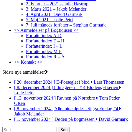
2: Februar – 2021 – Julie Hastrup
3: Marts 2021 – Jakob Melander
4: April 2021- David Garmark
5: Maj 2021 – Lotte Petri
7: Juli måneds forfatter – Stephan Garmark
>> Anmeldelser på Bogfidusen <<
Forfatterindex A-D
Forfatterindex E – H
Forfatterindex I – L
Forfatterindex M-P
Forfatterindex R – Å
>> Kontakt <<
Sidste nye anmeldelser
[ 20. december 2024 ]
E-Forseglet i blod
Lars Thomassen
[ 8. december 2024 ]
Ildmageren – # 4 Blodengel-serien
Lotte Petri
[ 13. november 2024 ]
Ravnen på Nørrebro
Tom Peder
Olsen
[ 8. november 2024 ]
Alle mine døde – Sigga Freitag #4
Jakob Melander
[ 1. november 2024 ]
Døden på bogmessen
David Garmark
Søg