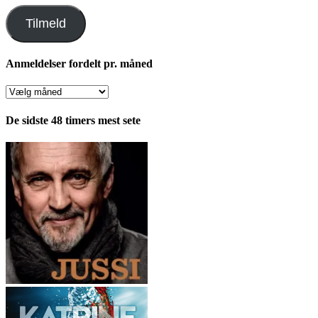
adresse
Tilmeld
Anmeldelser fordelt pr. måned
Anmeldelser
fordelt
pr.
De sidste 48 timers mest sete
måned