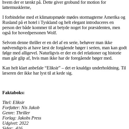
hvem der er tænkt på. Dette giver grobund for motion for
lattermusklerne,
I forbindelse med et klimatopmøde mødes stormagterne Amerika og
Rusland på et hotel i Tyskland og helt elegant introduceres en
person der både kommer til at betyde noget for præsidenten, men
også for hovedpersonen Wolf.
Selvom denne thriller er en del af en serie, behøver man ikke
nødvendigvis at have læst de forgående bøger i serien, man kan godt
følge med alligevel. Naturligvis er der en del relationer og historie
man går glip af, hvis man ikke har de foregående bøger med.
Kan helt klart anbefale “Eliksir” – det er knaldgo underholdning. Til
læseren der ikke har lyst til at kede sig.
Faktaboks:
Titel: Eliksir
Forfatter: Nis Jakob
Genre: Thriller
Forlag: Jakobs Press
Udgivet: 2022
Sider: 416