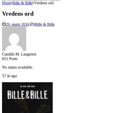
efter:
Hjem
Bille & Bille
Vredens ord
Vredens ord
29. marts 2016
Bille & Bille
Camilla M. Laugesen
651 Posts
No status available.
57 år ago