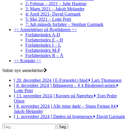
2: Februar – 2021 – Julie Hastrup
3: Marts 2021 – Jakob Melander
4: April 2021- David Garmark
5: Maj 2021 – Lotte Petri
7: Juli måneds forfatter – Stephan Garmark
>> Anmeldelser på Bogfidusen <<
Forfatterindex A-D
Forfatterindex E – H
Forfatterindex I – L
Forfatterindex M-P
Forfatterindex R – Å
>> Kontakt <<
Sidste nye anmeldelser
[ 20. december 2024 ]
E-Forseglet i blod
Lars Thomassen
[ 8. december 2024 ]
Ildmageren – # 4 Blodengel-serien
Lotte Petri
[ 13. november 2024 ]
Ravnen på Nørrebro
Tom Peder
Olsen
[ 8. november 2024 ]
Alle mine døde – Sigga Freitag #4
Jakob Melander
[ 1. november 2024 ]
Døden på bogmessen
David Garmark
Søg