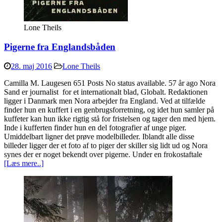
Lone Theils
Pigerne fra Englandsbåden
28. maj 2016
Lone Theils
Camilla M. Laugesen 651 Posts No status available. 57 år ago Nora
Sand er journalist for et internationalt blad, Globalt. Redaktionen
ligger i Danmark men Nora arbejder fra England. Ved at tilfælde
finder hun en kuffert i en genbrugsforretning, og idet hun samler på
kuffeter kan hun ikke rigtig stå for fristelsen og tager den med hjem.
Inde i kufferten finder hun en del fotografier af unge piger.
Umiddelbart ligner det prøve modelbilleder. Iblandt alle disse
billeder ligger der et foto af to piger der skiller sig lidt ud og Nora
synes der er noget bekendt over pigerne. Under en frokostaftale
[Læs mere..]