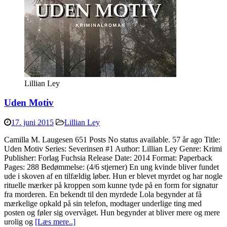
Lillian Ley
Uden Motiv
17. juni 2015
Lillian Ley
Camilla M. Laugesen 651 Posts No status available. 57 år ago Title:
Uden Motiv Series: Severinsen #1 Author: Lillian Ley Genre: Krimi
Publisher: Forlag Fuchsia Release Date: 2014 Format: Paperback
Pages: 288 Bedømmelse: (4/6 stjerner) En ung kvinde bliver fundet
ude i skoven af en tilfældig løber. Hun er blevet myrdet og har nogle
rituelle mærker på kroppen som kunne tyde på en form for signatur
fra morderen. En bekendt til den myrdede Lola begynder at få
mærkelige opkald på sin telefon, modtager underlige ting med
posten og føler sig overvåget. Hun begynder at bliver mere og mere
urolig og
[Læs mere..]