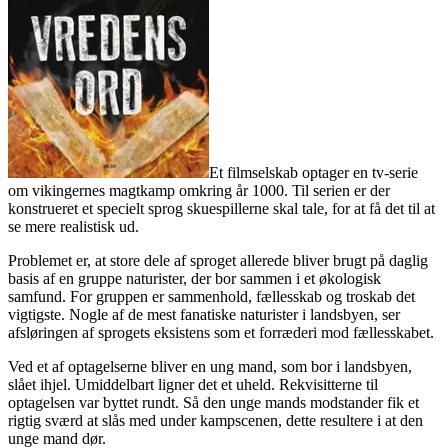
Et filmselskab optager en tv-serie
om vikingernes magtkamp omkring år 1000. Til serien er der
konstrueret et specielt sprog skuespillerne skal tale, for at få det til at
se mere realistisk ud.
Problemet er, at store dele af sproget allerede bliver brugt på daglig
basis af en gruppe naturister, der bor sammen i et økologisk
samfund. For gruppen er sammenhold, fællesskab og troskab det
vigtigste. Nogle af de mest fanatiske naturister i landsbyen, ser
afsløringen af sprogets eksistens som et forræderi mod fællesskabet.
Ved et af optagelserne bliver en ung mand, som bor i landsbyen,
slået ihjel. Umiddelbart ligner det et uheld. Rekvisitterne til
optagelsen var byttet rundt. Så den unge mands modstander fik et
rigtig sværd at slås med under kampscenen, dette resultere i at den
unge mand dør.