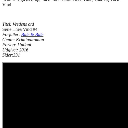
Vind
Titel: Vredens ord
Serie:Thea Vind #4
Forfatter:
Bille & Bille
Genre: Kriminalroman
Forlag: Umlaut
Udgivet: 2016
Sider:331