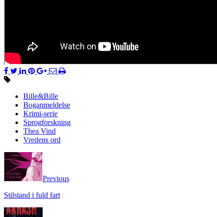
Bille&Bille
Boganmeldelse
Krimi-serie
Sprogforskning
Thea Vind
Vredens ord
Previous
Stilstand i fuld fart