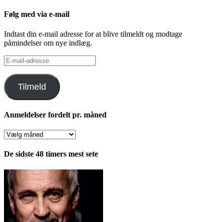
Følg med via e-mail
Indtast din e-mail adresse for at blive tilmeldt og modtage
påmindelser om nye indlæg.
E-
mail-
adresse
Tilmeld
Anmeldelser fordelt pr. måned
Anmeldelser
fordelt
pr.
De sidste 48 timers mest sete
måned