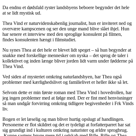
Da endnu et dødsfald ryster landsbyens beboere begynder det hele
at se lidt mystisk ud.
Thea Vind er naturvidenskabenlig journalist, hun er inviteret ned og
overvære kampscenen og ser den unge mand blive slået ihjel. Hun
har senere et interview med den sproglige konsulent på filmen,
findes konsulenten hængt i filmstudiet.
Nu synes Thea at det hele er blevet lidt speget – så hun begynder at
snakke med forskellige mennesker om nyska – det sprog de taler i
kollektivet og inden længe bliver jorden lidt varm under fødderne på
Thea Vind.
Ved siden af mysteriet omkring naturlandsbyen, har Thea også
problemer med kærlighedslivet og familielivet er heller ikke så let.
Selvom dette er min første roman med Thea Vind i hovedrollen, har
jeg ingen problemer med at følge med. Der er fint med henvisninger
så man undgår forvirring omkring tidligere begivenheder i Frk Vinds
liv.
Bogen er let læselig og man bliver hurtig opslugt af handlingen.
Personerne er flot skildret og det er tydeligt at forfatterparret har sat
sig grundigt ind i kulturen omkring naturister og ældre sprogbrug.
Kunne sagtens bruge mere tid i selskab med Bille, Bille og Thea