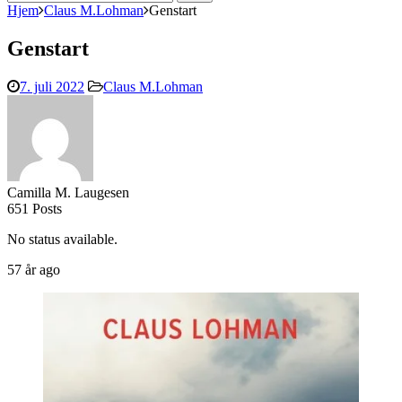
efter:
Hjem
Claus M.Lohman
Genstart
Genstart
7. juli 2022
Claus M.Lohman
Camilla M. Laugesen
651 Posts
No status available.
57 år ago