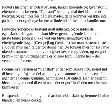
Plottet i historien er fortsat grusom, tankevækkende og giver stof til
eftertanke hos læseren. “Genstart” her en genial titel idet den er
tvetydig og kan forståes på flere måder, dette kommer jeg ikke ind
på her, det er op til nye læsere at finde ud af, hvad det handler om.
Hovedpersonerne er bestemt godt udtænkt, og besidder de
egenskaber der gør, at de kan bliver gennemgående karakter i de
næste bøger (som jeg ikke ved om bliver genudgivet) De
efterfølgende bøger (Genspejl og Genkald) bør man bestemt kaste
sig over, hvis man falder for denne her. De foregår hver for sig i nye
ukendte stammekulture, hvilket giver læseren ny viden, og en god
krimi – for genvordighederne er jo ikke forbi i denne her – der
venter en del mere.
I denne nye version af “Genstart” er der som skrevet før, skåret ind
til benet og tilføjet en del action og voldsomme tanker hos en af
agenterne i denne grumme, hemmelige FBI enhed. Den er bestemt
blevet redigeret ned til en historie der er perfekt til den mest kræsne
krimilæser.
En spændende fortælling, med action, videnskab og fremmed kultur
blandet i en herlig cocktail.