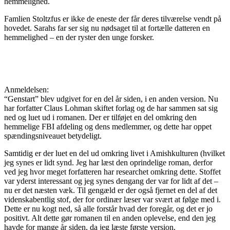
hemmelighed.
Famlien Stoltzfus er ikke de eneste der får deres tilværelse vendt på
hovedet. Sarahs far ser sig nu nødsaget til at fortælle datteren en
hemmelighed – en der ryster den unge forsker.
Anmeldelsen:
“Genstart” blev udgivet for en del år siden, i en anden version. Nu
har forfatter Claus Lohman skiftet forlag og de har sammen sat sig
ned og luet ud i romanen. Der er tilføjet en del omkring den
hemmelige FBI afdeling og dens medlemmer, og dette har oppet
spændingsniveauet betydeligt.
Samtidig er der luet en del ud omkring livet i Amishkulturen (hvilket
jeg synes er lidt synd. Jeg har læst den oprindelige roman, derfor
ved jeg hvor meget forfatteren har researchet omkring dette. Stoffet
var yderst interessant og jeg synes dengang der var for lidt af det –
nu er det næsten væk. Til gengæld er der også fjernet en del af det
videnskabentlig stof, der for ordinær læser var svært at følge med i.
Dette er nu kogt ned, så alle forstår hvad der foregår, og det er jo
positivt. Alt dette gør romanen til en anden oplevelse, end den jeg
havde for mange år siden, da jeg læste første version.