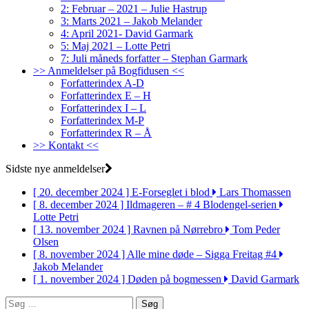
2: Februar – 2021 – Julie Hastrup
3: Marts 2021 – Jakob Melander
4: April 2021- David Garmark
5: Maj 2021 – Lotte Petri
7: Juli måneds forfatter – Stephan Garmark
>> Anmeldelser på Bogfidusen <<
Forfatterindex A-D
Forfatterindex E – H
Forfatterindex I – L
Forfatterindex M-P
Forfatterindex R – Å
>> Kontakt <<
Sidste nye anmeldelser
[ 20. december 2024 ]
E-Forseglet i blod
Lars Thomassen
[ 8. december 2024 ]
Ildmageren – # 4 Blodengel-serien
Lotte Petri
[ 13. november 2024 ]
Ravnen på Nørrebro
Tom Peder
Olsen
[ 8. november 2024 ]
Alle mine døde – Sigga Freitag #4
Jakob Melander
[ 1. november 2024 ]
Døden på bogmessen
David Garmark
Søg