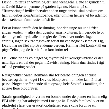
David Stoltzfus er Amish og er i sine teenageår. Dette er grunden til
at David ikke er hjemme på gården lige nu. Han er på sin
“Rumspringa” hvilket betyder at den unge amish, skal beslutte om
han vil døbes som Amishtroende, eller om han hellere vil bo udenfor
dette tætte samfund resten af sit liv.
For at kunne træffe den beslutning, bor den unge nu ude i “den
anden verden” – altså den udenfor amishkulturen. En periode hvor
den unge må bryde alle de regler de ellers lever under. Ingen
spiritus, ingen sex før ægteskab for at nævne nogle eksempler. Og,
David har nu fået afprøvet denne verden. Han har fået kontakt til en
pige Celina, og de har haft en kort intim relation.
Da Celina findes voldtaget og myrdet på sit kollegieværelse er der
naturligvis en del der peger i Davids retning. Hans dna findes i rigt
mål på gerningsstedet.
Retsgenetiker Sarah Bermann står for bearbejdningen af disse
beviser og der er noget i Davids blodprøver hun ikke kan få til at
passe. Noget der får hende til at opsøge hele Stoltzfus familien, for
at tage flere blodprøver.
Sarahs grundighed bliver nu en bombe under de planer en hemmelig
FBI afdeling har arbejdet med i mange år. Davids families liv er nu
pludselig i fare, der er gjort opdagelser som skulle forblive en