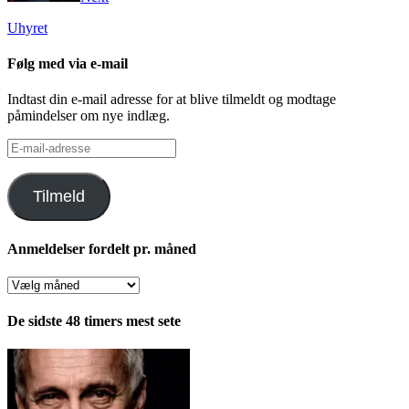
Uhyret
Følg med via e-mail
Indtast din e-mail adresse for at blive tilmeldt og modtage
påmindelser om nye indlæg.
E-
mail-
adresse
Tilmeld
Anmeldelser fordelt pr. måned
Anmeldelser
fordelt
pr.
De sidste 48 timers mest sete
måned