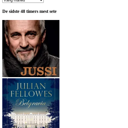
fordelt
pr.
De sidste 48 timers mest sete
måned