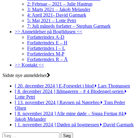
2: Februar – 2021 – Julie Hastrup
3: Marts 2021 – Jakob Melander
4: April 2021- David Garmark
5: Maj 2021 – Lotte Petri
7: Juli måneds forfatter – Stephan Garmark
>> Anmeldelser på Bogfidusen <<
Forfatterindex A-D
Forfatterindex E – H
Forfatterindex I – L
Forfatterindex M-P
Forfatterindex R – Å
>> Kontakt <<
Sidste nye anmeldelser
[ 20. december 2024 ]
E-Forseglet i blod
Lars Thomassen
[ 8. december 2024 ]
Ildmageren – # 4 Blodengel-serien
Lotte Petri
[ 13. november 2024 ]
Ravnen på Nørrebro
Tom Peder
Olsen
[ 8. november 2024 ]
Alle mine døde – Sigga Freitag #4
Jakob Melander
[ 1. november 2024 ]
Døden på bogmessen
David Garmark
Søg