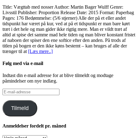
Title: Vægttab med nosser Author: Martin Bager Wulff Genre:
Livsstil Publisher: Proportion Release Date: 2015 Format: Paperbag
Pages: 176 Bedømmelse: (5/6 stjerner) Alle der på et eller andet
tidspunkt har været på kur, ved at på et tidspunkt er man bare kørt
træt i det hele og man gider ikke rigtig mere. Man er vildt træt af
altid at spise det samme mad hele tiden og man bliver konstant fristet
af naboen der spiser den ene softice efter den anden. På trods af
titlen på bogen er den ikke køns bestemt – kan bruges af alle der
trænger til at
[Læs mere..]
Følg med via e-mail
Indtast din e-mail adresse for at blive tilmeldt og modtage
påmindelser om nye indlæg.
E-
mail-
adresse
Tilmeld
Anmeldelser fordelt pr. måned
Anmeldelser