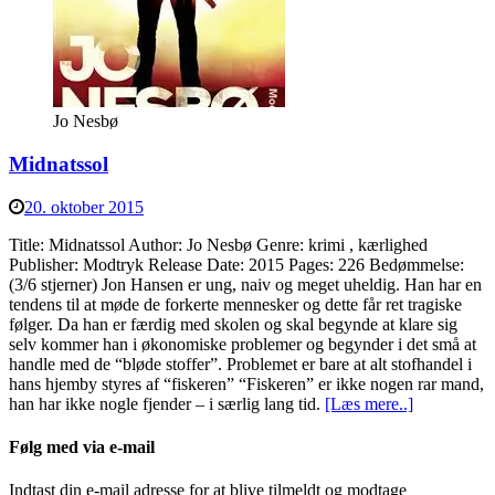
Jo Nesbø
Midnatssol
20. oktober 2015
Title: Midnatssol Author: Jo Nesbø Genre: krimi , kærlighed
Publisher: Modtryk Release Date: 2015 Pages: 226 Bedømmelse:
(3/6 stjerner) Jon Hansen er ung, naiv og meget uheldig. Han har en
tendens til at møde de forkerte mennesker og dette får ret tragiske
følger. Da han er færdig med skolen og skal begynde at klare sig
selv kommer han i økonomiske problemer og begynder i det små at
handle med de “bløde stoffer”. Problemet er bare at alt stofhandel i
hans hjemby styres af “fiskeren” “Fiskeren” er ikke nogen rar mand,
han har ikke nogle fjender – i særlig lang tid.
[Læs mere..]
Følg med via e-mail
Indtast din e-mail adresse for at blive tilmeldt og modtage