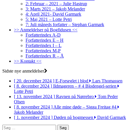
2: Februar – 2021 – Julie Hastrup
3: Marts 2021 – Jakob Melander
4: April 2021- David Garmark
5: Maj 2021 – Lotte Petri
7: Juli måneds forfatter – Stephan Garmark
>> Anmeldelser på Bogfidusen <<
Forfatterindex A-D
Forfatterindex E – H
Forfatterindex I – L
Forfatterindex M-P
Forfatterindex R – Å
>> Kontakt <<
Sidste nye anmeldelser
[ 20. december 2024 ]
E-Forseglet i blod
Lars Thomassen
[ 8. december 2024 ]
Ildmageren – # 4 Blodengel-serien
Lotte Petri
[ 13. november 2024 ]
Ravnen på Nørrebro
Tom Peder
Olsen
[ 8. november 2024 ]
Alle mine døde – Sigga Freitag #4
Jakob Melander
[ 1. november 2024 ]
Døden på bogmessen
David Garmark
Søg