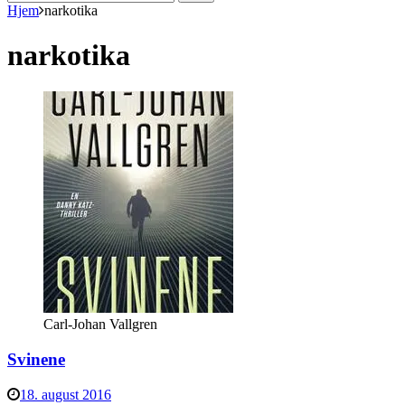
efter:
Hjem
narkotika
narkotika
Carl-Johan Vallgren
Svinene
18. august 2016