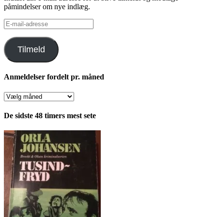
påmindelser om nye indlæg.
E-
mail-
adresse
Tilmeld
Anmeldelser fordelt pr. måned
Anmeldelser
fordelt
pr.
De sidste 48 timers mest sete
måned