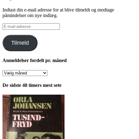
Indtast din e-mail adresse for at blive tilmeldt og modtage
påmindelser om nye indlæg.
E-
mail-
adresse
Tilmeld
Anmeldelser fordelt pr. måned
Anmeldelser
fordelt
pr.
De sidste 48 timers mest sete
måned