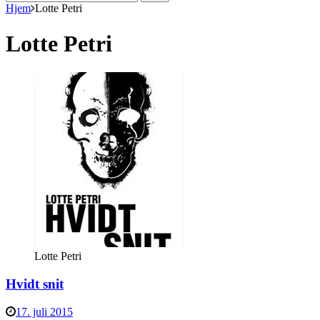
efter:
Hjem
Lotte Petri
Lotte Petri
Lotte Petri
Hvidt snit
17. juli 2015