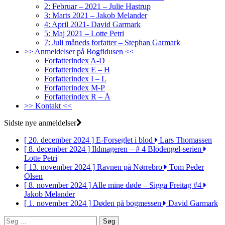
2: Februar – 2021 – Julie Hastrup
3: Marts 2021 – Jakob Melander
4: April 2021- David Garmark
5: Maj 2021 – Lotte Petri
7: Juli måneds forfatter – Stephan Garmark
>> Anmeldelser på Bogfidusen <<
Forfatterindex A-D
Forfatterindex E – H
Forfatterindex I – L
Forfatterindex M-P
Forfatterindex R – Å
>> Kontakt <<
Sidste nye anmeldelser
[ 20. december 2024 ]
E-Forseglet i blod
Lars Thomassen
[ 8. december 2024 ]
Ildmageren – # 4 Blodengel-serien
Lotte Petri
[ 13. november 2024 ]
Ravnen på Nørrebro
Tom Peder
Olsen
[ 8. november 2024 ]
Alle mine døde – Sigga Freitag #4
Jakob Melander
[ 1. november 2024 ]
Døden på bogmessen
David Garmark
Søg