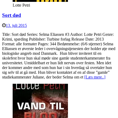
Lotte Petri
Sort død
13. juli 2015
Title: Sort død Series: Selma Eliassen #3 Author: Lotte Petri Genre:
Krimi, spæding Publisher: Turbine forlag Release Date: 2013
Format: alle formater Pages: 344 Bedømmelse: (6/6 stjerner) Selma
Elliassen er øverste leder i overvågningstjenesten der holder øje med
biologiske angreb mod Danmark. Hun bliver inviteret til en
skolefest hvor hun skal møde sine gamle studenterkammerater fra
universitetet. Umiddelbart er hun lidt nervøs over festen. Men idet
der kommer andre med som hun har i sin hverdag så overtaler hun
sig selv til at gå med. Hun bliver kontaktet af en af disse ”gamle”
studiekammerater Juliane, der beder Selma om et
[Læs mere..]