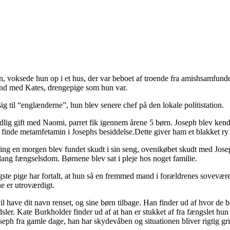
n, voksede hun op i et hus, der var beboet af troende fra amishsamfund
ind med Kates, drengepige som hun var.
ig til “englænderne”, hun blev senere chef på den lokale politistation.
idlig gift med Naomi, parret fik igennem årene 5 børn. Joseph blev ke
finde metamfetamin i Josephs besiddelse.Dette giver ham et blakket ry
 King en morgen blev fundet skudt i sin seng, ovenikøbet skudt med Jos
lang fængselsdom. Børnene blev sat i pleje hos noget familie.
ngste pige har fortalt, at hun så en fremmed mand i forældrenes soveværel
e er utroværdigt.
 vil have dit navn renset, og sine børn tilbage. Han finder ud af hvor de 
. Kate Burkholder finder ud af at han er stukket af fra fængslet hun ved
seph fra gamle dage, han har skydevåben og situationen bliver rigtig gr