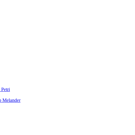
 Petri
b Melander