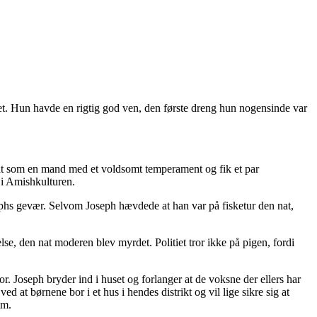
et. Hun havde en rigtig god ven, den første dreng hun nogensinde var
ndt som en mand med et voldsomt temperament og fik et par
 i Amishkulturen.
ephs gevær. Selvom Joseph hævdede at han var på fisketur den nat,
se, den nat moderen blev myrdet. Politiet tror ikke på pigen, fordi
bor. Joseph bryder ind i huset og forlanger at de voksne der ellers har
 at børnene bor i et hus i hendes distrikt og vil lige sikre sig at
im.