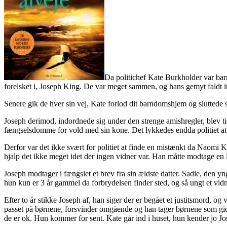
Da politichef Kate Burkholder var bar
forelsket i, Joseph King. De var meget sammen, og hans gemyt faldt 
Senere gik de hver sin vej, Kate forlod dit barndomshjem og sluttede s
Joseph derimod, indordnede sig under den strenge amishregler, blev t
fængselsdomme for vold med sin kone. Det lykkedes endda politiet at 
Derfor var det ikke svært for politiet at finde en mistænkt da Naomi
hjalp det ikke meget idet der ingen vidner var. Han måtte modtage en 
Joseph modtager i fængslet et brev fra sin ældste datter. Sadie, den y
hun kun er 3 år gammel da forbrydelsen finder sted, og så ungt et vidn
Efter to år stikke Joseph af, han siger der er begået et justitsmord, og
passet på børnene, forsvinder omgående og han tager børnene som gidsler
de er ok. Hun kommer for sent. Kate går ind i huset, hun kender jo Jo