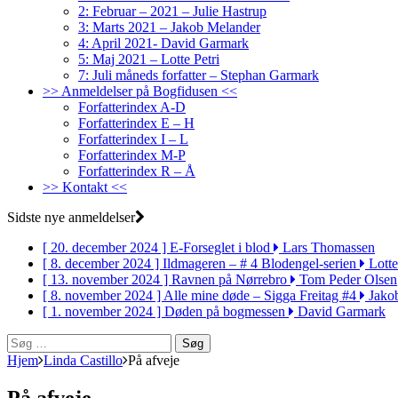
2: Februar – 2021 – Julie Hastrup
3: Marts 2021 – Jakob Melander
4: April 2021- David Garmark
5: Maj 2021 – Lotte Petri
7: Juli måneds forfatter – Stephan Garmark
>> Anmeldelser på Bogfidusen <<
Forfatterindex A-D
Forfatterindex E – H
Forfatterindex I – L
Forfatterindex M-P
Forfatterindex R – Å
>> Kontakt <<
Sidste nye anmeldelser
[ 20. december 2024 ]
E-Forseglet i blod
Lars Thomassen
[ 8. december 2024 ]
Ildmageren – # 4 Blodengel-serien
Lotte
[ 13. november 2024 ]
Ravnen på Nørrebro
Tom Peder Olsen
[ 8. november 2024 ]
Alle mine døde – Sigga Freitag #4
Jako
[ 1. november 2024 ]
Døden på bogmessen
David Garmark
Søg
efter:
Hjem
Linda Castillo
På afveje