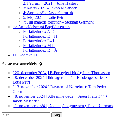
2: Februar – 2021 – Julie Hastrup
3: Marts 2021 – Jakob Melander
4: April 2021- David Garmark
5: Maj 2021 – Lotte Petri
7: Juli måneds forfatter – Stephan Garmark
>> Anmeldelser på Bogfidusen <<
Forfatterindex A-D
Forfatterindex E – H
Forfatterindex I – L
Forfatterindex M-P
Forfatterindex R – Å
>> Kontakt <<
Sidste nye anmeldelser
[ 20. december 2024 ]
E-Forseglet i blod
Lars Thomassen
[ 8. december 2024 ]
Ildmageren – # 4 Blodengel-serien
Lotte Petri
[ 13. november 2024 ]
Ravnen på Nørrebro
Tom Peder
Olsen
[ 8. november 2024 ]
Alle mine døde – Sigga Freitag #4
Jakob Melander
[ 1. november 2024 ]
Døden på bogmessen
David Garmark
Søg