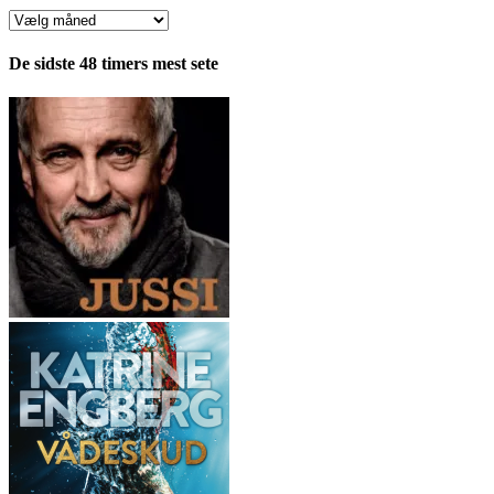
Anmeldelser
fordelt
pr.
De sidste 48 timers mest sete
måned