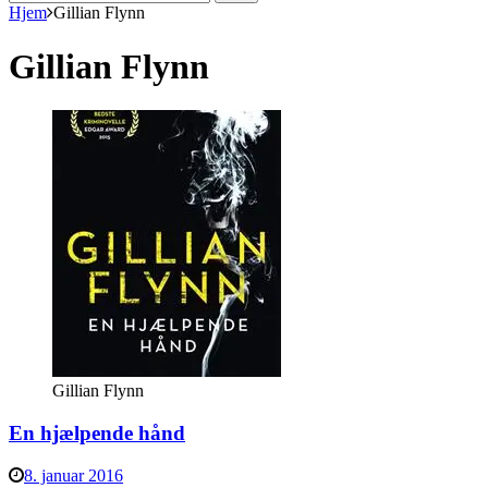
efter:
Hjem
Gillian Flynn
Gillian Flynn
Gillian Flynn
En hjælpende hånd
8. januar 2016