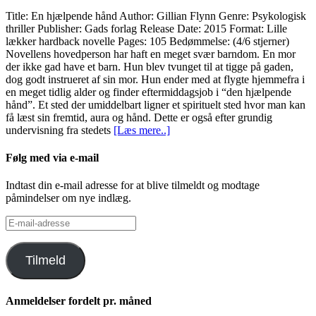
Title: En hjælpende hånd Author: Gillian Flynn Genre: Psykologisk
thriller Publisher: Gads forlag Release Date: 2015 Format: Lille
lækker hardback novelle Pages: 105 Bedømmelse: (4/6 stjerner)
Novellens hovedperson har haft en meget svær barndom. En mor
der ikke gad have et barn. Hun blev tvunget til at tigge på gaden,
dog godt instrueret af sin mor. Hun ender med at flygte hjemmefra i
en meget tidlig alder og finder eftermiddagsjob i “den hjælpende
hånd”. Et sted der umiddelbart ligner et spirituelt sted hvor man kan
få læst sin fremtid, aura og hånd. Dette er også efter grundig
undervisning fra stedets
[Læs mere..]
Følg med via e-mail
Indtast din e-mail adresse for at blive tilmeldt og modtage
påmindelser om nye indlæg.
E-
mail-
adresse
Tilmeld
Anmeldelser fordelt pr. måned