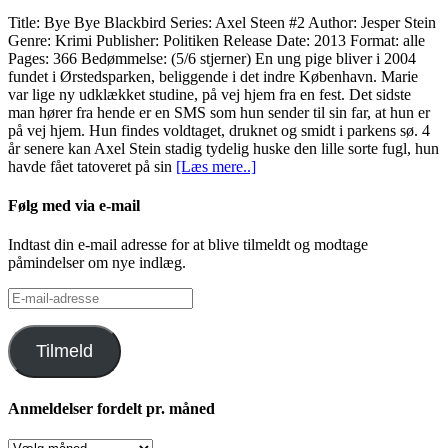
Title: Bye Bye Blackbird Series: Axel Steen #2 Author: Jesper Stein
Genre: Krimi Publisher: Politiken Release Date: 2013 Format: alle
Pages: 366 Bedømmelse: (5/6 stjerner) En ung pige bliver i 2004
fundet i Ørstedsparken, beliggende i det indre København. Marie
var lige ny udklækket studine, på vej hjem fra en fest. Det sidste
man hører fra hende er en SMS som hun sender til sin far, at hun er
på vej hjem. Hun findes voldtaget, druknet og smidt i parkens sø. 4
år senere kan Axel Stein stadig tydelig huske den lille sorte fugl, hun
havde fået tatoveret på sin
[Læs mere..]
Følg med via e-mail
Indtast din e-mail adresse for at blive tilmeldt og modtage
påmindelser om nye indlæg.
E-
mail-
adresse
Tilmeld
Anmeldelser fordelt pr. måned
Anmeldelser