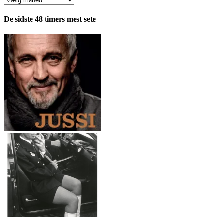
fordelt
pr.
De sidste 48 timers mest sete
måned