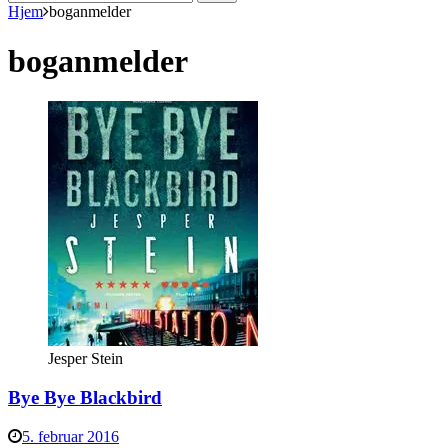
efter:
Hjem
boganmelder
boganmelder
Jesper Stein
Bye Bye Blackbird
5. februar 2016