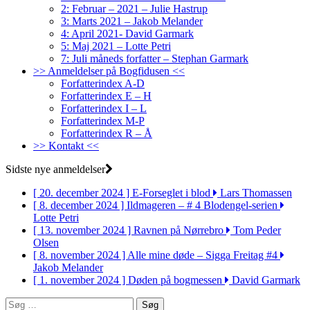
2: Februar – 2021 – Julie Hastrup
3: Marts 2021 – Jakob Melander
4: April 2021- David Garmark
5: Maj 2021 – Lotte Petri
7: Juli måneds forfatter – Stephan Garmark
>> Anmeldelser på Bogfidusen <<
Forfatterindex A-D
Forfatterindex E – H
Forfatterindex I – L
Forfatterindex M-P
Forfatterindex R – Å
>> Kontakt <<
Sidste nye anmeldelser
[ 20. december 2024 ]
E-Forseglet i blod
Lars Thomassen
[ 8. december 2024 ]
Ildmageren – # 4 Blodengel-serien
Lotte Petri
[ 13. november 2024 ]
Ravnen på Nørrebro
Tom Peder
Olsen
[ 8. november 2024 ]
Alle mine døde – Sigga Freitag #4
Jakob Melander
[ 1. november 2024 ]
Døden på bogmessen
David Garmark
Søg