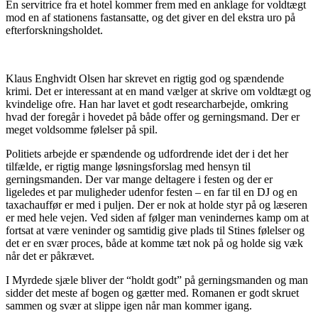
En servitrice fra et hotel kommer frem med en anklage for voldtægt
mod en af stationens fastansatte, og det giver en del ekstra uro på
efterforskningsholdet.
Klaus Enghvidt Olsen har skrevet en rigtig god og spændende
krimi. Det er interessant at en mand vælger at skrive om voldtægt og
kvindelige ofre. Han har lavet et godt researcharbejde, omkring
hvad der foregår i hovedet på både offer og gerningsmand. Der er
meget voldsomme følelser på spil.
Politiets arbejde er spændende og udfordrende idet der i det her
tilfælde, er rigtig mange løsningsforslag med hensyn til
gerningsmanden. Der var mange deltagere i festen og der er
ligeledes et par muligheder udenfor festen – en far til en DJ og en
taxachauffør er med i puljen. Der er nok at holde styr på og læseren
er med hele vejen. Ved siden af følger man venindernes kamp om at
fortsat at være veninder og samtidig give plads til Stines følelser og
det er en svær proces, både at komme tæt nok på og holde sig væk
når det er påkrævet.
I Myrdede sjæle bliver der “holdt godt” på gerningsmanden og man
sidder det meste af bogen og gætter med. Romanen er godt skruet
sammen og svær at slippe igen når man kommer igang.