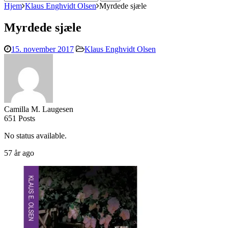
efter:
Hjem
Klaus Enghvidt Olsen
Myrdede sjæle
Myrdede sjæle
15. november 2017
Klaus Enghvidt Olsen
Camilla M. Laugesen
651 Posts
No status available.
57 år ago