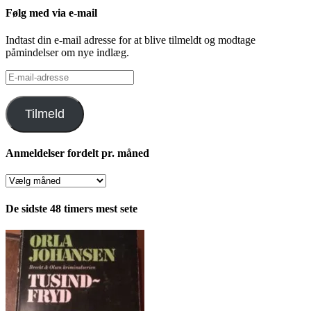
Følg med via e-mail
Indtast din e-mail adresse for at blive tilmeldt og modtage
påmindelser om nye indlæg.
E-
mail-
adresse
Tilmeld
Anmeldelser fordelt pr. måned
Anmeldelser
fordelt
pr.
De sidste 48 timers mest sete
måned