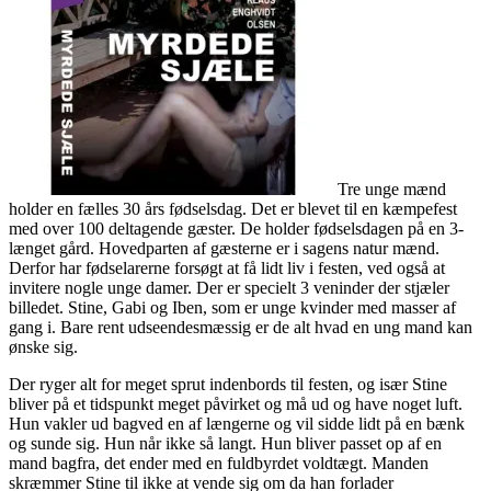
Tre unge mænd
holder en fælles 30 års fødselsdag. Det er blevet til en kæmpefest
med over 100 deltagende gæster. De holder fødselsdagen på en 3-
længet gård. Hovedparten af gæsterne er i sagens natur mænd.
Derfor har fødselarerne forsøgt at få lidt liv i festen, ved også at
invitere nogle unge damer. Der er specielt 3 veninder der stjæler
billedet. Stine, Gabi og Iben, som er unge kvinder med masser af
gang i. Bare rent udseendesmæssig er de alt hvad en ung mand kan
ønske sig.
Der ryger alt for meget sprut indenbords til festen, og især Stine
bliver på et tidspunkt meget påvirket og må ud og have noget luft.
Hun vakler ud bagved en af længerne og vil sidde lidt på en bænk
og sunde sig. Hun når ikke så langt. Hun bliver passet op af en
mand bagfra, det ender med en fuldbyrdet voldtægt. Manden
skræmmer Stine til ikke at vende sig om da han forlader