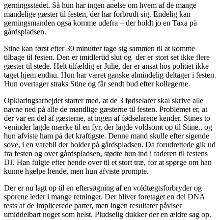
gerningsstedet. Så hun har ingen anelse om hvem af de mange
mandelige gæster til festen, der har forbrudt sig. Endelig kan
gerningsmanden også komme udefra – der holdt jo en Taxa på
gårdspladsen.
Stine kan først efter 30 minutter tage sig sammen til at komme
tilbage til festen. Den er imidlertid slut og der er stort set ikke flere
gæster til stede. Helt tilfældig er Julie, der er ansat hos politiet ikke
taget hjem endnu. Hun har været ganske almindelig deltager i festen.
Hun overtager straks Stine og får sendt bud efter kollegerne.
Opklaringsarbejdet starter med, at de 3 fødselarer skal skrive alle
navne ned på alle de mandlige gæsterne til festen. Problemet er, at
der var en del af gæsterne, at ingen af fødselarene kender. Stines to
veninder lagde mærke til en fyr, der lagde voldsomt op til Stine., og
hun afviste ham på det kraftigste. Denne mand skulle efter sigende
sove, i en varebil der holder på gårdspladsen. Da forudrettede gik ud
fra festen og over gårdspladsen, stødte hun ind i faderen til festens
DJ. Han fulgte efter hende over til et stort træ, for at spørge om han
kunne hjælpe hende, men hun afviste prompte.
Der er nu lagt op til en eftersøgning af en voldtægtsforbryder og
sporene leder i mange retninger. Der bliver foretaget en del DNA
tests af de implicerede parter, men ingen resultater påviser
umiddelbart noget som helst. Pludselig dukker der en ældre sag op.