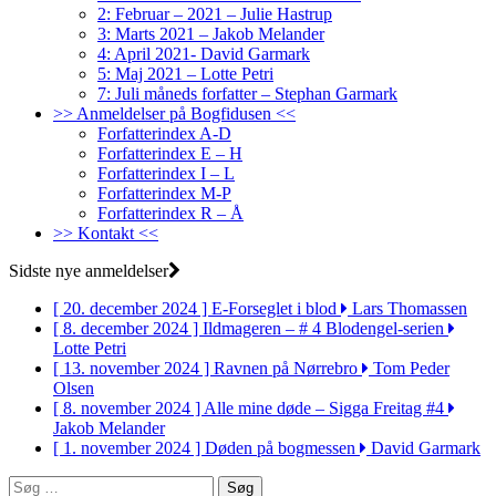
2: Februar – 2021 – Julie Hastrup
3: Marts 2021 – Jakob Melander
4: April 2021- David Garmark
5: Maj 2021 – Lotte Petri
7: Juli måneds forfatter – Stephan Garmark
>> Anmeldelser på Bogfidusen <<
Forfatterindex A-D
Forfatterindex E – H
Forfatterindex I – L
Forfatterindex M-P
Forfatterindex R – Å
>> Kontakt <<
Sidste nye anmeldelser
[ 20. december 2024 ]
E-Forseglet i blod
Lars Thomassen
[ 8. december 2024 ]
Ildmageren – # 4 Blodengel-serien
Lotte Petri
[ 13. november 2024 ]
Ravnen på Nørrebro
Tom Peder
Olsen
[ 8. november 2024 ]
Alle mine døde – Sigga Freitag #4
Jakob Melander
[ 1. november 2024 ]
Døden på bogmessen
David Garmark
Søg