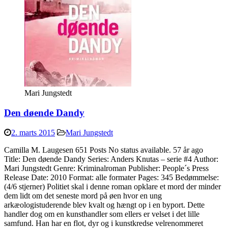
Mari Jungstedt
Den døende Dandy
2. marts 2015
Mari Jungstedt
Camilla M. Laugesen 651 Posts No status available. 57 år ago
Title: Den døende Dandy Series: Anders Knutas – serie #4 Author:
Mari Jungstedt Genre: Kriminalroman Publisher: People´s Press
Release Date: 2010 Format: alle formater Pages: 345 Bedømmelse:
(4/6 stjerner) Politiet skal i denne roman opklare et mord der minder
dem lidt om det seneste mord på øen hvor en ung
arkæologistuderende blev kvalt og hængt op i en byport. Dette
handler dog om en kunsthandler som ellers er velset i det lille
samfund. Han har en flot, dyr og i kunstkredse velrenommeret