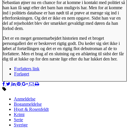
Sebastian øjner nu en chance for at komme i kontakt med politiet så
han kan få søgt efter det barn han muligvis har. Men for at komme
ind i politiets database er han nødt til at prøve at mænge sig ind i
efterforskningen. Og det er ikke en nem opgave. Sidst han var en
del af rejseholdet blev der smækket gevaldigt med døren da han
forlod dem.
Det er en meget gennemarbejdet historien med et broget
persongalleri der er beskrevet rigtig godt. Du keder sig slet ikke i
løbet af fortællingen og det er en rigtig flot debutroman af de to
forfattere. Men et brag af en slutning og en afsløring til sidst der får
dig til at lukke op for den næste lige efter du har lukket den her.
Forfatters link
Forlaget
Anmeldelse
Boganmeldelse
Hjort & Rosenfeldt
Krimi
Serie
Sverige