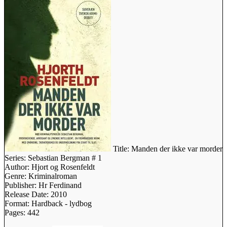
Title:
Manden der ikke var morder
Series:
Sebastian Bergman # 1
Author:
Hjort og Rosenfeldt
Genre:
Kriminalroman
Publisher:
Hr Ferdinand
Release Date:
2010
Format:
Hardback - lydbog
Pages:
442