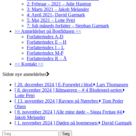
2: Februar – 2021 – Julie Hastrup
3: Marts 2021 – Jakob Melander
4: April 2021- David Garmark
5: Maj 2021 – Lotte Petri
7: Juli måneds forfatter – Stephan Garmark
>> Anmeldelser på Bogfidusen <<
Forfatterindex A-D
Forfatterindex E – H
Forfatterindex I – L
Forfatterindex M-P
Forfatterindex R – Å
>> Kontakt <<
Sidste nye anmeldelser
[ 20. december 2024 ]
E-Forseglet i blod
Lars Thomassen
[ 8. december 2024 ]
Ildmageren – # 4 Blodengel-serien
Lotte Petri
[ 13. november 2024 ]
Ravnen på Nørrebro
Tom Peder
Olsen
[ 8. november 2024 ]
Alle mine døde – Sigga Freitag #4
Jakob Melander
[ 1. november 2024 ]
Døden på bogmessen
David Garmark
Søg