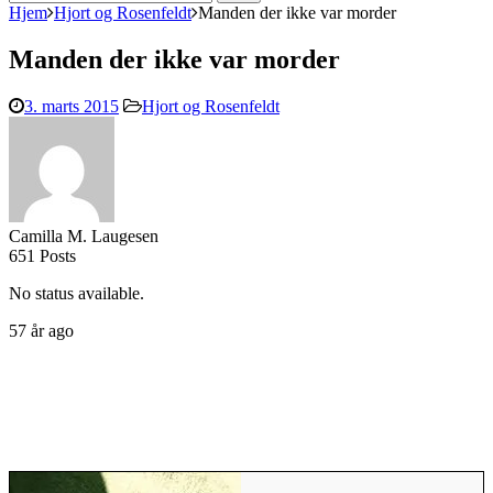
efter:
Hjem
Hjort og Rosenfeldt
Manden der ikke var morder
Manden der ikke var morder
3. marts 2015
Hjort og Rosenfeldt
Camilla M. Laugesen
651 Posts
No status available.
57 år ago