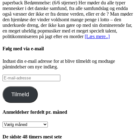
paperback Bedømmelse: (6/6 stjerner) Her møder du alle typer
mennesker i det danske samfund, fra alle samfundslag og endda
også væsner der ikke er fra denne verden, eller er de ? Man møder
den hjemløse der vinder voldsomt mange penge i lotto – den
underkuede dreng, der ikke kan gøre op med sin dominerende far,
en meget uheldig popmusiker med et meget specielt talent,
politikommisæren på jagt efter en morder
[Læs mere..]
Følg med via e-mail
Indtast din e-mail adresse for at blive tilmeldt og modtage
påmindelser om nye indlæg.
E-
mail-
adresse
Tilmeld
Anmeldelser fordelt pr. måned
Anmeldelser
fordelt
pr.
De sidste 48 timers mest sete