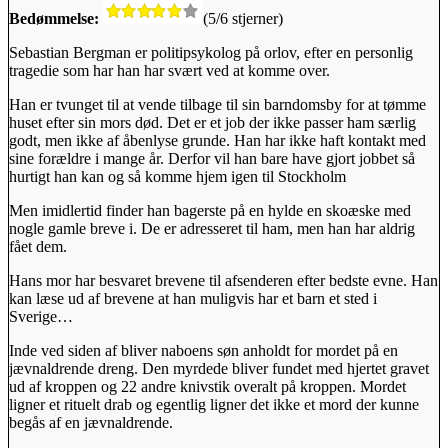
Bedømmelse:
(5/6 stjerner)
Sebastian Bergman er politipsykolog på orlov, efter en personlig
tragedie som har han har svært ved at komme over.
Han er tvunget til at vende tilbage til sin barndomsby for at tømme
huset efter sin mors død. Det er et job der ikke passer ham særlig
godt, men ikke af åbenlyse grunde. Han har ikke haft kontakt med
sine forældre i mange år. Derfor vil han bare have gjort jobbet så
hurtigt han kan og så komme hjem igen til Stockholm
Men imidlertid finder han bagerste på en hylde en skoæske med
nogle gamle breve i. De er adresseret til ham, men han har aldrig
fået dem.
Hans mor har besvaret brevene til afsenderen efter bedste evne. Han
kan læse ud af brevene at han muligvis har et barn et sted i
Sverige…
Inde ved siden af bliver naboens søn anholdt for mordet på en
jævnaldrende dreng. Den myrdede bliver fundet med hjertet gravet
ud af kroppen og 22 andre knivstik overalt på kroppen. Mordet
ligner et rituelt drab og egentlig ligner det ikke et mord der kunne
begås af en jævnaldrende.