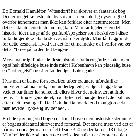
Bo Bomuld Hamildton-Wittendorff har skrevet en fantastisk bog.
Den er meget fængslende, hvis man har en naturlig nysgerrighed
overfor fænomener man ikke kan forklare efter naturmetoden. Men
det er ikke det eneste denne bog kan. Man får ligeledes en del
historie, idet mange af de genfærd/spøgelser som beskrives i disse
fortællinger ikke blot beskrives når de er døde. Man får baggrunden
for dette gespenst. Hvad var det for et menneske og hvorfor vælger
det at “blive på jorden lidt længere”.
Meget naturligt findes de fleste historier fra herregårde, slotte, men
også helt tilfældige huse inde midt i København kan pludselig huse
en “poltergeist” og så er fanden løs i Laksegade.
Hvis man er bange for spøgelser, ufoer og andre uforklarlige
individer skal man nok, som undertegnede, vælge at ligge bogen
væk et par timer før sengetid, ellers bliver det nok svært at finde
hvile, En ting er garanteret, man hører ret mange flere lyde i sit hus
efter endt læsning af “Det Okkulte Danmark, end man gjorde da
man levede i lykkelig uvidenhed…
En lille sjov ting ved bogen er, for at blive i den historiske stemning
er bogens sideantal skrevet med romertal. Det eneste triste ved det er
når man opdager man er nået til side 350 og der kun er 18 tilbage.
Man holder ikke så meget øje med sideantallet når det står på den