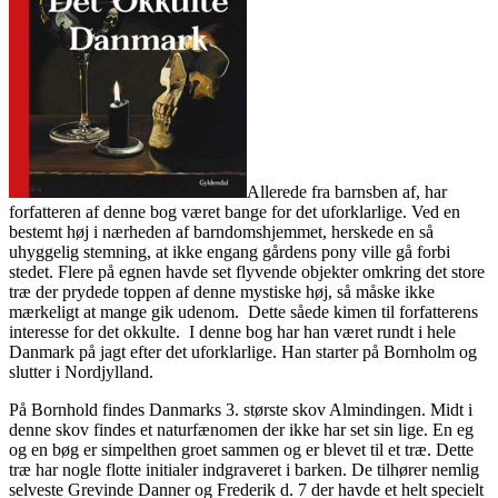
Allerede fra barnsben af, har
forfatteren af denne bog været bange for det uforklarlige. Ved en
bestemt høj i nærheden af barndomshjemmet, herskede en så
uhyggelig stemning, at ikke engang gårdens pony ville gå forbi
stedet. Flere på egnen havde set flyvende objekter omkring det store
træ der prydede toppen af denne mystiske høj, så måske ikke
mærkeligt at mange gik udenom. Dette såede kimen til forfatterens
interesse for det okkulte. I denne bog har han været rundt i hele
Danmark på jagt efter det uforklarlige. Han starter på Bornholm og
slutter i Nordjylland.
På Bornhold findes Danmarks 3. største skov Almindingen. Midt i
denne skov findes et naturfænomen der ikke har set sin lige. En eg
og en bøg er simpelthen groet sammen og er blevet til et træ. Dette
træ har nogle flotte initialer indgraveret i barken. De tilhører nemlig
selveste Grevinde Danner og Frederik d. 7 der havde et helt specielt