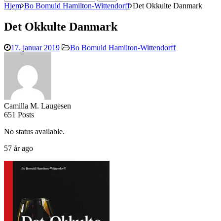
efter:
Hjem
Bo Bomuld Hamilton-Wittendorff
Det Okkulte Danmark
Det Okkulte Danmark
17. januar 2019
Bo Bomuld Hamilton-Wittendorff
Camilla M. Laugesen
651 Posts
No status available.
57 år ago