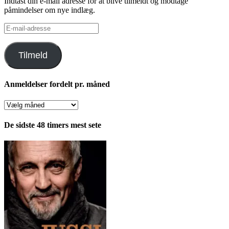
Indtast din e-mail adresse for at blive tilmeldt og modtage
påmindelser om nye indlæg.
E-
mail-
adresse
Tilmeld
Anmeldelser fordelt pr. måned
Anmeldelser
fordelt
pr.
De sidste 48 timers mest sete
måned