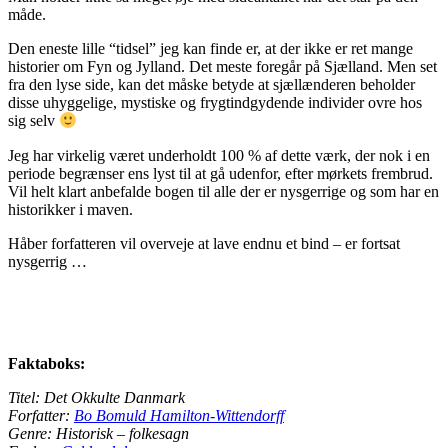
måde.
Den eneste lille “tidsel” jeg kan finde er, at der ikke er ret mange
historier om Fyn og Jylland. Det meste foregår på Sjælland. Men set
fra den lyse side, kan det måske betyde at sjællænderen beholder
disse uhyggelige, mystiske og frygtindgydende individer ovre hos
sig selv
Jeg har virkelig været underholdt 100 % af dette værk, der nok i en
periode begrænser ens lyst til at gå udenfor, efter mørkets frembrud.
Vil helt klart anbefalde bogen til alle der er nysgerrige og som har en
historikker i maven.
Håber forfatteren vil overveje at lave endnu et bind – er fortsat
nysgerrig …
Faktaboks:
Titel: Det Okkulte Danmark
Forfatter:
Bo Bomuld Hamilton-Wittendorff
Genre: Historisk – folkesagn