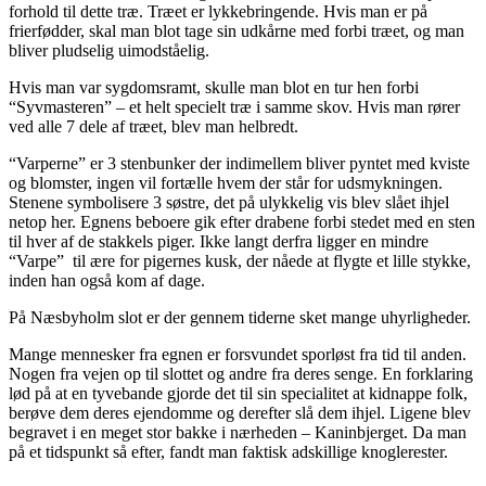
forhold til dette træ. Træet er lykkebringende. Hvis man er på
frierfødder, skal man blot tage sin udkårne med forbi træet, og man
bliver pludselig uimodståelig.
Hvis man var sygdomsramt, skulle man blot en tur hen forbi
“Syvmasteren” – et helt specielt træ i samme skov. Hvis man rører
ved alle 7 dele af træet, blev man helbredt.
“Varperne” er 3 stenbunker der indimellem bliver pyntet med kviste
og blomster, ingen vil fortælle hvem der står for udsmykningen.
Stenene symbolisere 3 søstre, det på ulykkelig vis blev slået ihjel
netop her. Egnens beboere gik efter drabene forbi stedet med en sten
til hver af de stakkels piger. Ikke langt derfra ligger en mindre
“Varpe” til ære for pigernes kusk, der nåede at flygte et lille stykke,
inden han også kom af dage.
På Næsbyholm slot er der gennem tiderne sket mange uhyrligheder.
Mange mennesker fra egnen er forsvundet sporløst fra tid til anden.
Nogen fra vejen op til slottet og andre fra deres senge. En forklaring
lød på at en tyvebande gjorde det til sin specialitet at kidnappe folk,
berøve dem deres ejendomme og derefter slå dem ihjel. Ligene blev
begravet i en meget stor bakke i nærheden – Kaninbjerget. Da man
på et tidspunkt så efter, fandt man faktisk adskillige knoglerester.