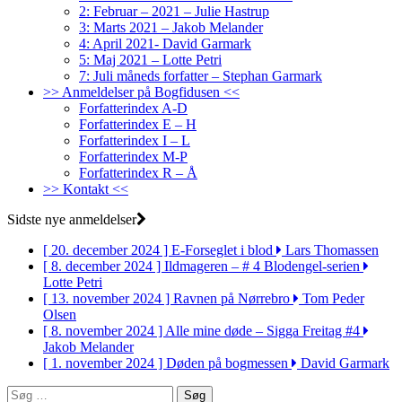
2: Februar – 2021 – Julie Hastrup
3: Marts 2021 – Jakob Melander
4: April 2021- David Garmark
5: Maj 2021 – Lotte Petri
7: Juli måneds forfatter – Stephan Garmark
>> Anmeldelser på Bogfidusen <<
Forfatterindex A-D
Forfatterindex E – H
Forfatterindex I – L
Forfatterindex M-P
Forfatterindex R – Å
>> Kontakt <<
Sidste nye anmeldelser
[ 20. december 2024 ]
E-Forseglet i blod
Lars Thomassen
[ 8. december 2024 ]
Ildmageren – # 4 Blodengel-serien
Lotte Petri
[ 13. november 2024 ]
Ravnen på Nørrebro
Tom Peder
Olsen
[ 8. november 2024 ]
Alle mine døde – Sigga Freitag #4
Jakob Melander
[ 1. november 2024 ]
Døden på bogmessen
David Garmark
Søg