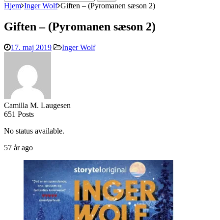
efter:
Hjem
Inger Wolf
Giften – (Pyromanen sæson 2)
Giften – (Pyromanen sæson 2)
17. maj 2019
Inger Wolf
Camilla M. Laugesen
651 Posts
No status available.
57 år ago