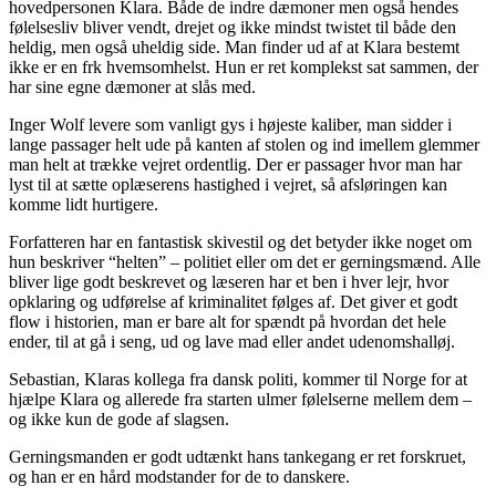
hovedpersonen Klara. Både de indre dæmoner men også hendes
følelsesliv bliver vendt, drejet og ikke mindst twistet til både den
heldig, men også uheldig side. Man finder ud af at Klara bestemt
ikke er en frk hvemsomhelst. Hun er ret komplekst sat sammen, der
har sine egne dæmoner at slås med.
Inger Wolf levere som vanligt gys i højeste kaliber, man sidder i
lange passager helt ude på kanten af stolen og ind imellem glemmer
man helt at trække vejret ordentlig. Der er passager hvor man har
lyst til at sætte oplæserens hastighed i vejret, så afsløringen kan
komme lidt hurtigere.
Forfatteren har en fantastisk skivestil og det betyder ikke noget om
hun beskriver “helten” – politiet eller om det er gerningsmænd. Alle
bliver lige godt beskrevet og læseren har et ben i hver lejr, hvor
opklaring og udførelse af kriminalitet følges af. Det giver et godt
flow i historien, man er bare alt for spændt på hvordan det hele
ender, til at gå i seng, ud og lave mad eller andet udenomshalløj.
Sebastian, Klaras kollega fra dansk politi, kommer til Norge for at
hjælpe Klara og allerede fra starten ulmer følelserne mellem dem –
og ikke kun de gode af slagsen.
Gerningsmanden er godt udtænkt hans tankegang er ret forskruet,
og han er en hård modstander for de to danskere.