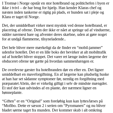
I Tromsø i Norge opstår en stor hotelbrand og politichefen i byen er
ikke i tvivl – de har brug for hjælp. Han kender Klaras chef og
næsten inden tankerne er rigtig på plads, er hunden sat i pleje og
Klara er taget til Norge.
Det, der umiddelbart virker mest mystisk ved denne hotelbrand, er
placering af ofrene. Dem der ikke er nået at springe ud af vinduerne,
sidder nærmest bare og afventer deres skæbne, uden at gøre noget
for at undgå flammerne, tilsyneladende..
Det hele bliver mere mærkeligt da de finder en “mobil-jammer”
udenfor hotellet. Det er en lille boks der bevirker at alt mobiltrafik
ud af hotellet bliver stoppet. Det varer ret længe inden lægerne der
obduceret ofrene tør gætte på hvordan sammenhængen er.
De overlevne gæster fra hotelbranden dør en efter en. Det ligner
umiddelbart en maveforgiftning. En af lægerne kan pludselig huske
at han har set sådanne symptomer før, nemlig en forgiftning med
præparatet Abrin, der er virkelig giftigt i selv de mindste mængder.
Et stof der kan udvindes af en plante, der nærmest ligner en
bønneplante.
“Giften” er en “Original” som foreløbig kun kan lyttes/læses på
“Mofibo. Dette er sæson 2 i serien om “Pyromanen” og nu bliver
bladet sørme taget fra munden. Der kommer skub i alt omkring