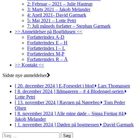
2: Februar – 2021 – Julie Hastrup
3: Marts 2021 – Jakob Melander
4: April 2021- David Garmark
5: Maj 2021 – Lotte Petri
7: Juli måneds forfatter – Stephan Garmark
>> Anmeldelser på Bogfidusen <<
Forfatterindex A-D
Forfatterindex E – H
Forfatterindex I – L
Forfatterindex M-P
Forfatterindex R – Å
>> Kontakt <<
Sidste nye anmeldelser
[ 20. december 2024 ]
E-Forseglet i blod
Lars Thomassen
[ 8. december 2024 ]
Ildmageren – # 4 Blodengel-serien
Lotte Petri
[ 13. november 2024 ]
Ravnen på Nørrebro
Tom Peder
Olsen
[ 8. november 2024 ]
Alle mine døde – Sigga Freitag #4
Jakob Melander
[ 1. november 2024 ]
Døden på bogmessen
David Garmark
Søg