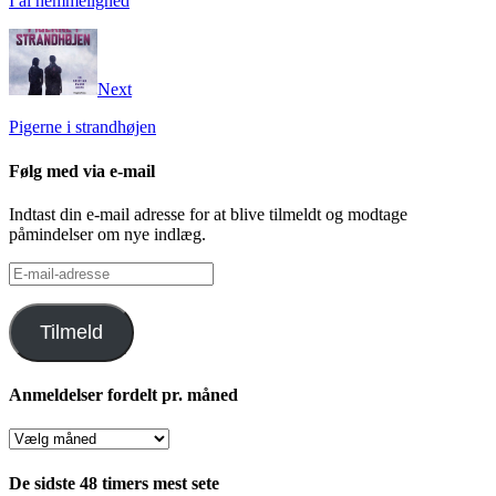
I al hemmelighed
Next
Pigerne i strandhøjen
Følg med via e-mail
Indtast din e-mail adresse for at blive tilmeldt og modtage
påmindelser om nye indlæg.
E-
mail-
adresse
Tilmeld
Anmeldelser fordelt pr. måned
Anmeldelser
fordelt
pr.
De sidste 48 timers mest sete