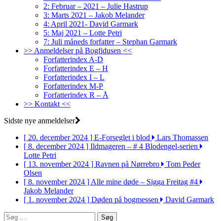
2: Februar – 2021 – Julie Hastrup
3: Marts 2021 – Jakob Melander
4: April 2021- David Garmark
5: Maj 2021 – Lotte Petri
7: Juli måneds forfatter – Stephan Garmark
>> Anmeldelser på Bogfidusen <<
Forfatterindex A-D
Forfatterindex E – H
Forfatterindex I – L
Forfatterindex M-P
Forfatterindex R – Å
>> Kontakt <<
Sidste nye anmeldelser
[ 20. december 2024 ]
E-Forseglet i blod
Lars Thomassen
[ 8. december 2024 ]
Ildmageren – # 4 Blodengel-serien
Lotte Petri
[ 13. november 2024 ]
Ravnen på Nørrebro
Tom Peder
Olsen
[ 8. november 2024 ]
Alle mine døde – Sigga Freitag #4
Jakob Melander
[ 1. november 2024 ]
Døden på bogmessen
David Garmark
Søg