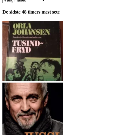
fordelt
pr.
De sidste 48 timers mest sete
måned