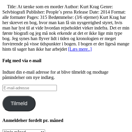
Title: At tænke som en morder Author: Kurt Krag Genre:
Selvbiografi Publisher: People´s press Release Date: 2014 Format:
alle formater Pages: 315 Bedømmelse: (3/6 stjerner) Kurt Krag har
her skrevet en bog, hvor man kan få sin nysgerrighed styret, hvis
man har lyst til at vide hvordan rejseholdet virker indefra. Det er min
første biografi og jeg må nok erkende at det er ikke lige min type
bog. Jeg synes han flyver lidt i tiden og kronologien er meget
forvirrende på visse tidspunkter i bogen. I bogen er der ligeså mange
hints til sager han ikke har arbejdet
[Læs mere..]
Følg med via e-mail
Indtast din e-mail adresse for at blive tilmeldt og modtage
påmindelser om nye indlæg.
E-
mail-
adresse
Tilmeld
Anmeldelser fordelt pr. måned
Anmeldelser