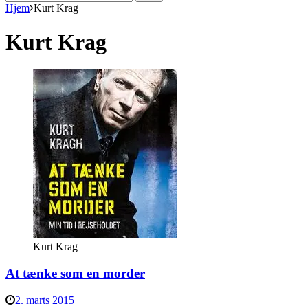
efter:
Hjem
Kurt Krag
Kurt Krag
Kurt Krag
At tænke som en morder
2. marts 2015