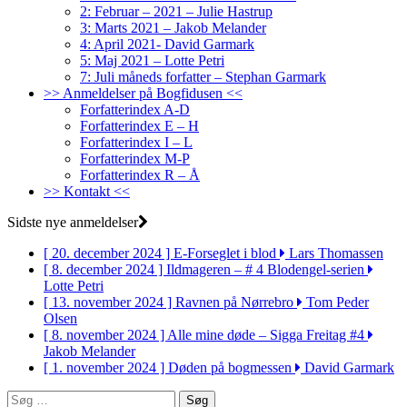
2: Februar – 2021 – Julie Hastrup
3: Marts 2021 – Jakob Melander
4: April 2021- David Garmark
5: Maj 2021 – Lotte Petri
7: Juli måneds forfatter – Stephan Garmark
>> Anmeldelser på Bogfidusen <<
Forfatterindex A-D
Forfatterindex E – H
Forfatterindex I – L
Forfatterindex M-P
Forfatterindex R – Å
>> Kontakt <<
Sidste nye anmeldelser
[ 20. december 2024 ]
E-Forseglet i blod
Lars Thomassen
[ 8. december 2024 ]
Ildmageren – # 4 Blodengel-serien
Lotte Petri
[ 13. november 2024 ]
Ravnen på Nørrebro
Tom Peder
Olsen
[ 8. november 2024 ]
Alle mine døde – Sigga Freitag #4
Jakob Melander
[ 1. november 2024 ]
Døden på bogmessen
David Garmark
Søg