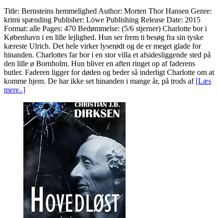
Title: Bernsteins hemmelighed Author: Morten Thor Hansen Genre:
krimi spænding Publisher: Löwe Publishing Release Date: 2015
Format: alle Pages: 470 Bedømmelse: (5/6 stjerner) Charlotte bor i
København i en lille lejlighed. Hun ser frem ti besøg fra sin tyske
kæreste Ulrich. Det hele virker lyserødt og de er meget glade for
hinanden. Charlottes far bor i en stor villa et afsidesliggende sted på
den lille ø Bornholm. Hun bliver en aften ringet op af faderens
butler. Faderen ligger for døden og beder så inderligt Charlotte om at
komme hjem. De har ikke set hinanden i mange år, på trods af
[Læs
mere..]