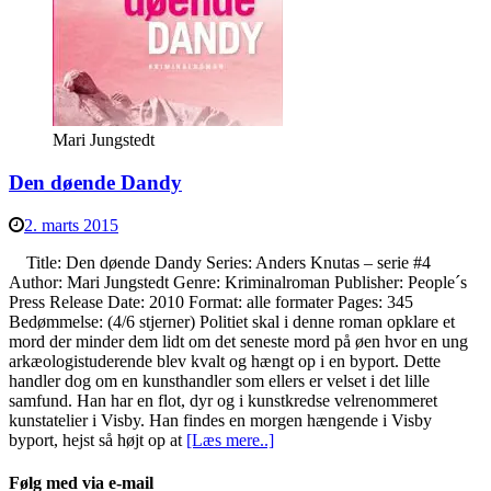
Mari Jungstedt
Den døende Dandy
2. marts 2015
Title: Den døende Dandy Series: Anders Knutas – serie #4
Author: Mari Jungstedt Genre: Kriminalroman Publisher: People´s
Press Release Date: 2010 Format: alle formater Pages: 345
Bedømmelse: (4/6 stjerner) Politiet skal i denne roman opklare et
mord der minder dem lidt om det seneste mord på øen hvor en ung
arkæologistuderende blev kvalt og hængt op i en byport. Dette
handler dog om en kunsthandler som ellers er velset i det lille
samfund. Han har en flot, dyr og i kunstkredse velrenommeret
kunstatelier i Visby. Han findes en morgen hængende i Visby
byport, hejst så højt op at
[Læs mere..]
Følg med via e-mail