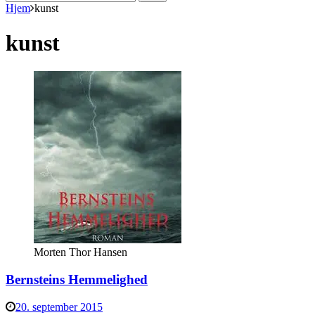
efter:
Hjem
kunst
kunst
Morten Thor Hansen
Bernsteins Hemmelighed
20. september 2015