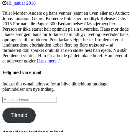
10. januar 2016
Title: Morder-Anders og hans venner (samt en uven eller to) Author:
Jonas Jonasson Genre: Komedie Publisher: modtryk Release Date:
2015 Format: alle Pages: 300 Bedømmelse: (3/6 stjerner) Per
Persson er ikke startet helt optimalt på sin tilværelse. Hans mor døde
i barselssengen, hans far forlader ham tidlig i livet og overlader hans
opdragelse til farfaderen. Pers farfar sælger heste. Problemet er at
landmændene efterhånden køber flere og flere traktorer – så
farfaderen dør, sparket omkuld af den sidste hest han ejede. Nu står
Per alene i verden. Han får arbejde på det lokale hotel. Han lever af
at udlevere nøgler
[Læs mere..]
Følg med via e-mail
Indtast din e-mail adresse for at blive tilmeldt og modtage
påmindelser om nye indlæg.
E-
mail-
adresse
Tilmeld