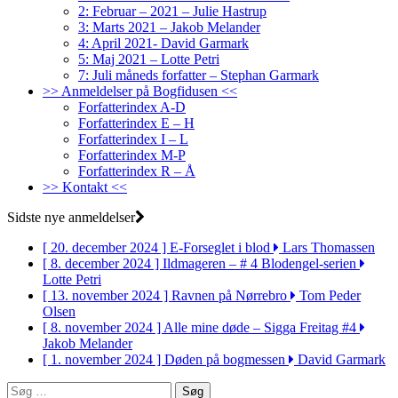
2: Februar – 2021 – Julie Hastrup
3: Marts 2021 – Jakob Melander
4: April 2021- David Garmark
5: Maj 2021 – Lotte Petri
7: Juli måneds forfatter – Stephan Garmark
>> Anmeldelser på Bogfidusen <<
Forfatterindex A-D
Forfatterindex E – H
Forfatterindex I – L
Forfatterindex M-P
Forfatterindex R – Å
>> Kontakt <<
Sidste nye anmeldelser
[ 20. december 2024 ]
E-Forseglet i blod
Lars Thomassen
[ 8. december 2024 ]
Ildmageren – # 4 Blodengel-serien
Lotte Petri
[ 13. november 2024 ]
Ravnen på Nørrebro
Tom Peder
Olsen
[ 8. november 2024 ]
Alle mine døde – Sigga Freitag #4
Jakob Melander
[ 1. november 2024 ]
Døden på bogmessen
David Garmark
Søg