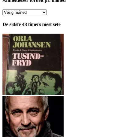
Anmeldelser fordelt pr. måned
Anmeldelser
fordelt
pr.
De sidste 48 timers mest sete
måned