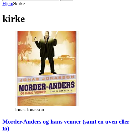
efter:
Hjem
kirke
kirke
Jonas Jonasson
Morder-Anders og hans venner (samt en uven eller
to)