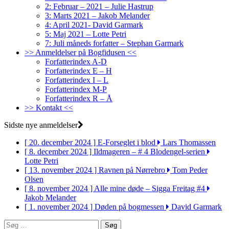
2: Februar – 2021 – Julie Hastrup
3: Marts 2021 – Jakob Melander
4: April 2021- David Garmark
5: Maj 2021 – Lotte Petri
7: Juli måneds forfatter – Stephan Garmark
>> Anmeldelser på Bogfidusen <<
Forfatterindex A-D
Forfatterindex E – H
Forfatterindex I – L
Forfatterindex M-P
Forfatterindex R – Å
>> Kontakt <<
Sidste nye anmeldelser
[ 20. december 2024 ]
E-Forseglet i blod
Lars Thomassen
[ 8. december 2024 ]
Ildmageren – # 4 Blodengel-serien
Lotte Petri
[ 13. november 2024 ]
Ravnen på Nørrebro
Tom Peder
Olsen
[ 8. november 2024 ]
Alle mine døde – Sigga Freitag #4
Jakob Melander
[ 1. november 2024 ]
Døden på bogmessen
David Garmark
Søg