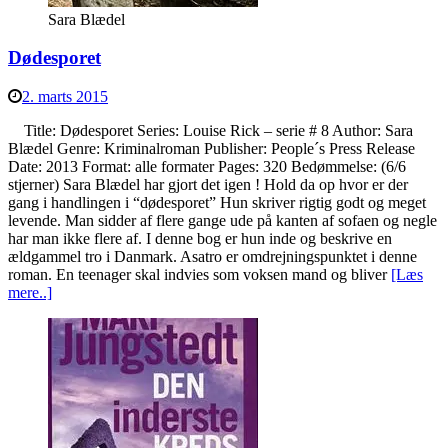
Sara Blædel
Dødesporet
2. marts 2015
Title: Dødesporet Series: Louise Rick – serie # 8 Author: Sara
Blædel Genre: Kriminalroman Publisher: People´s Press Release
Date: 2013 Format: alle formater Pages: 320 Bedømmelse: (6/6
stjerner) Sara Blædel har gjort det igen ! Hold da op hvor er der
gang i handlingen i “dødesporet” Hun skriver rigtig godt og meget
levende. Man sidder af flere gange ude på kanten af sofaen og negle
har man ikke flere af. I denne bog er hun inde og beskrive en
ældgammel tro i Danmark. Asatro er omdrejningspunktet i denne
roman. En teenager skal indvies som voksen mand og bliver
[Læs
mere..]