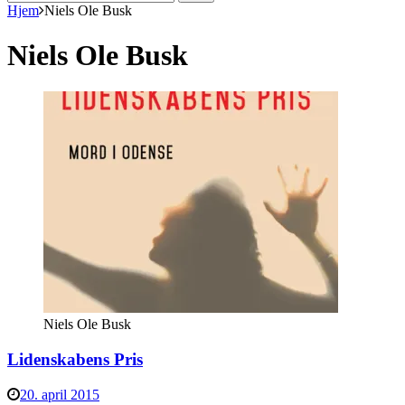
efter:
Hjem
Niels Ole Busk
Niels Ole Busk
Niels Ole Busk
Lidenskabens Pris
20. april 2015