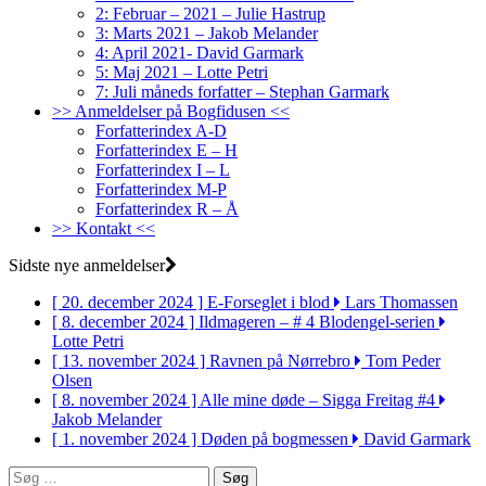
2: Februar – 2021 – Julie Hastrup
3: Marts 2021 – Jakob Melander
4: April 2021- David Garmark
5: Maj 2021 – Lotte Petri
7: Juli måneds forfatter – Stephan Garmark
>> Anmeldelser på Bogfidusen <<
Forfatterindex A-D
Forfatterindex E – H
Forfatterindex I – L
Forfatterindex M-P
Forfatterindex R – Å
>> Kontakt <<
Sidste nye anmeldelser
[ 20. december 2024 ]
E-Forseglet i blod
Lars Thomassen
[ 8. december 2024 ]
Ildmageren – # 4 Blodengel-serien
Lotte Petri
[ 13. november 2024 ]
Ravnen på Nørrebro
Tom Peder
Olsen
[ 8. november 2024 ]
Alle mine døde – Sigga Freitag #4
Jakob Melander
[ 1. november 2024 ]
Døden på bogmessen
David Garmark
Søg