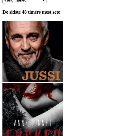
fordelt
pr.
De sidste 48 timers mest sete
måned