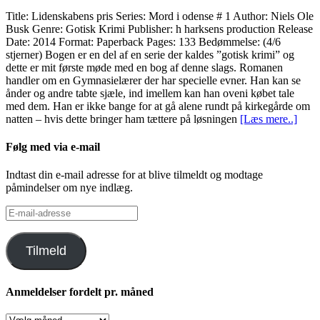
Title: Lidenskabens pris Series: Mord i odense # 1 Author: Niels Ole
Busk Genre: Gotisk Krimi Publisher: h harksens production Release
Date: 2014 Format: Paperback Pages: 133 Bedømmelse: (4/6
stjerner) Bogen er en del af en serie der kaldes ”gotisk krimi” og
dette er mit første møde med en bog af denne slags. Romanen
handler om en Gymnasielærer der har specielle evner. Han kan se
ånder og andre tabte sjæle, ind imellem kan han oveni købet tale
med dem. Han er ikke bange for at gå alene rundt på kirkegårde om
natten – hvis dette bringer ham tættere på løsningen
[Læs mere..]
Følg med via e-mail
Indtast din e-mail adresse for at blive tilmeldt og modtage
påmindelser om nye indlæg.
E-
mail-
adresse
Tilmeld
Anmeldelser fordelt pr. måned
Anmeldelser