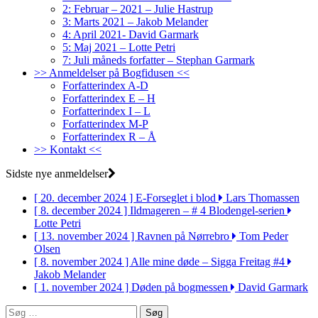
2: Februar – 2021 – Julie Hastrup
3: Marts 2021 – Jakob Melander
4: April 2021- David Garmark
5: Maj 2021 – Lotte Petri
7: Juli måneds forfatter – Stephan Garmark
>> Anmeldelser på Bogfidusen <<
Forfatterindex A-D
Forfatterindex E – H
Forfatterindex I – L
Forfatterindex M-P
Forfatterindex R – Å
>> Kontakt <<
Sidste nye anmeldelser
[ 20. december 2024 ]
E-Forseglet i blod
Lars Thomassen
[ 8. december 2024 ]
Ildmageren – # 4 Blodengel-serien
Lotte Petri
[ 13. november 2024 ]
Ravnen på Nørrebro
Tom Peder
Olsen
[ 8. november 2024 ]
Alle mine døde – Sigga Freitag #4
Jakob Melander
[ 1. november 2024 ]
Døden på bogmessen
David Garmark
Søg