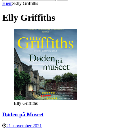
efter:
Hjem
Elly Griffiths
Elly Griffiths
Elly Griffiths
Døden på Museet
21. november 2021