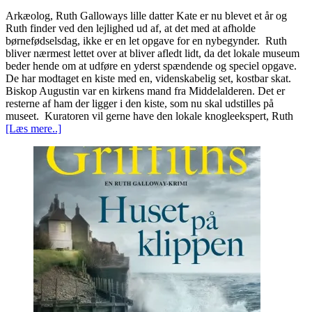
Arkæolog, Ruth Galloways lille datter Kate er nu blevet et år og
Ruth finder ved den lejlighed ud af, at det med at afholde
børnefødselsdag, ikke er en let opgave for en nybegynder. Ruth
bliver nærmest lettet over at bliver afledt lidt, da det lokale museum
beder hende om at udføre en yderst spændende og speciel opgave.
De har modtaget en kiste med en, videnskabelig set, kostbar skat.
Biskop Augustin var en kirkens mand fra Middelalderen. Det er
resterne af ham der ligger i den kiste, som nu skal udstilles på
museet. Kuratoren vil gerne have den lokale knogleekspert, Ruth
[Læs mere..]