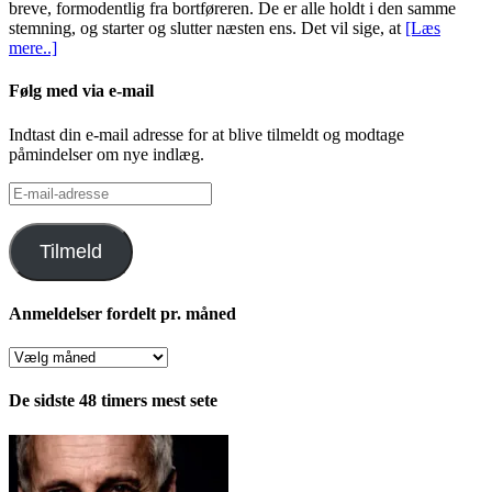
breve, formodentlig fra bortføreren. De er alle holdt i den samme
stemning, og starter og slutter næsten ens. Det vil sige, at
[Læs
mere..]
Følg med via e-mail
Indtast din e-mail adresse for at blive tilmeldt og modtage
påmindelser om nye indlæg.
E-
mail-
adresse
Tilmeld
Anmeldelser fordelt pr. måned
Anmeldelser
fordelt
pr.
De sidste 48 timers mest sete
måned