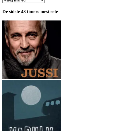
fordelt
pr.
De sidste 48 timers mest sete
måned