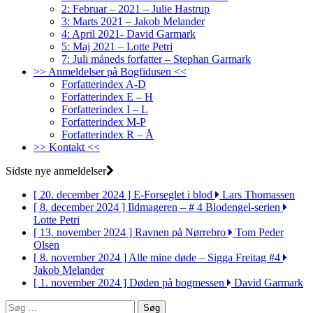
2: Februar – 2021 – Julie Hastrup
3: Marts 2021 – Jakob Melander
4: April 2021- David Garmark
5: Maj 2021 – Lotte Petri
7: Juli måneds forfatter – Stephan Garmark
>> Anmeldelser på Bogfidusen <<
Forfatterindex A-D
Forfatterindex E – H
Forfatterindex I – L
Forfatterindex M-P
Forfatterindex R – Å
>> Kontakt <<
Sidste nye anmeldelser
[ 20. december 2024 ]
E-Forseglet i blod
Lars Thomassen
[ 8. december 2024 ]
Ildmageren – # 4 Blodengel-serien
Lotte Petri
[ 13. november 2024 ]
Ravnen på Nørrebro
Tom Peder
Olsen
[ 8. november 2024 ]
Alle mine døde – Sigga Freitag #4
Jakob Melander
[ 1. november 2024 ]
Døden på bogmessen
David Garmark
Søg