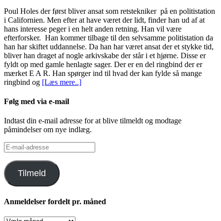
Poul Holes der først bliver ansat som retstekniker på en politistation
i Californien. Men efter at have været der lidt, finder han ud af at
hans interesse peger i en helt anden retning. Han vil være
efterforsker. Han kommer tilbage til den selvsamme politistation da
han har skiftet uddannelse. Da han har været ansat der et stykke tid,
bliver han draget af nogle arkivskabe der står i et hjørne. Disse er
fyldt op med gamle henlagte sager. Der er en del ringbind der er
mærket E A R. Han spørger ind til hvad der kan fylde så mange
ringbind og
[Læs mere..]
Følg med via e-mail
Indtast din e-mail adresse for at blive tilmeldt og modtage
påmindelser om nye indlæg.
E-
mail-
adresse
Tilmeld
Anmeldelser fordelt pr. måned
Anmeldelser