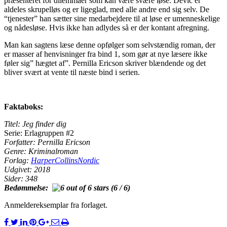
præsenteret for dilemmaer som kan være svære løse. Devic er
aldeles skrupelløs og er ligeglad, med alle andre end sig selv. De
“tjenester” han sætter sine medarbejdere til at løse er umenneskelige
og nådesløse. Hvis ikke han adlydes så er der kontant afregning.
Man kan sagtens læse denne opfølger som selvstændig roman, der
er masser af henvisninger fra bind 1, som gør at nye læsere ikke
føler sig” hægtet af”. Pernilla Ericson skriver blændende og det
bliver svært at vente til næste bind i serien.
Faktaboks:
Titel: Jeg finder dig
Serie: Erlagruppen #2
Forfatter: Pernilla Ericson
Genre: Kriminalroman
Forlag:
HarperCollinsNordic
Udgivet: 2018
Sider: 348
Bedømmelse:
(6 / 6)
Anmeldereksemplar fra forlaget.