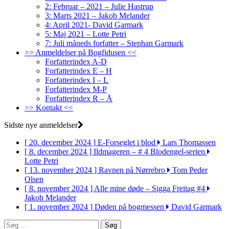
2: Februar – 2021 – Julie Hastrup
3: Marts 2021 – Jakob Melander
4: April 2021- David Garmark
5: Maj 2021 – Lotte Petri
7: Juli måneds forfatter – Stephan Garmark
>> Anmeldelser på Bogfidusen <<
Forfatterindex A-D
Forfatterindex E – H
Forfatterindex I – L
Forfatterindex M-P
Forfatterindex R – Å
>> Kontakt <<
Sidste nye anmeldelser
[ 20. december 2024 ]
E-Forseglet i blod
Lars Thomassen
[ 8. december 2024 ]
Ildmageren – # 4 Blodengel-serien
Lotte Petri
[ 13. november 2024 ]
Ravnen på Nørrebro
Tom Peder
Olsen
[ 8. november 2024 ]
Alle mine døde – Sigga Freitag #4
Jakob Melander
[ 1. november 2024 ]
Døden på bogmessen
David Garmark
Søg