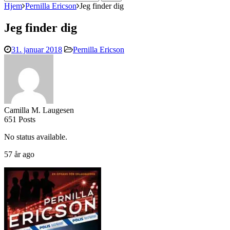
efter:
Hjem
Pernilla Ericson
Jeg finder dig
Jeg finder dig
31. januar 2018
Pernilla Ericson
Camilla M. Laugesen
651 Posts
No status available.
57 år ago