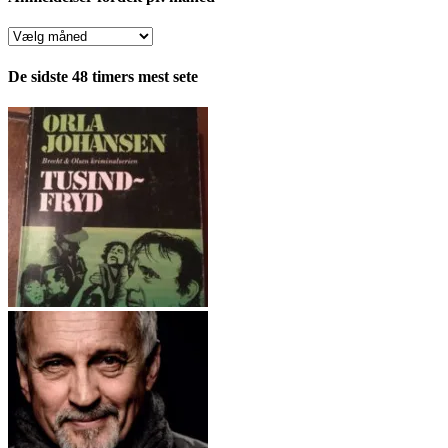
Anmeldelser
fordelt
pr.
De sidste 48 timers mest sete
måned