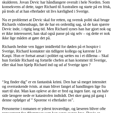
skulderen. Jovan Devic har håndlangere overalt i hele Norden.
Som
konsekvens af dette, tager Richard til Australien og starte på en frisk,
på trods af at han efterlader sit livs kærlighed i Sverige.
Nu er problemet at Devic skal for retten, og svensk politi skal bruge
Richards vidneudsagn, før de har en ordentlig sag, så de kan spærre
Devic inde, i rigtig lang tid.
Men Richard synes han har gjort nok og
er ikke interesseret, han skal også passe på sig selv – og dette er nok
ikke lige måden at gøre det på.
Richards bedste ven ligger imidlertid for døden på et hospice i
Sverige, Richard kontakter sin tidligere kollega og kæreste Liv
Kaspi. Hun er fortsat ansat i politiet og sættes nu i et dillema – Skal
hun forråde Richard og fortælle chefen at han kommer til Sverige,
eller skal hun hjælp Richard ind og ud af Sverige igen ?
“Jeg finder dig” er en fantastisk krimi. Den har så meget intensitet
og overraskende tvists. at man bliver fanget af handlingen lige fra
start til slut. Man kan opleve at der er fred og ingen fare. og en halv
side længere nede er katastrofen indtrådt. Det sker gang på gang i
denne opfølger af ” Sporene vi efterlader os”.
Personerne i romanen er yderst troværdige, og læseren bliver ofte