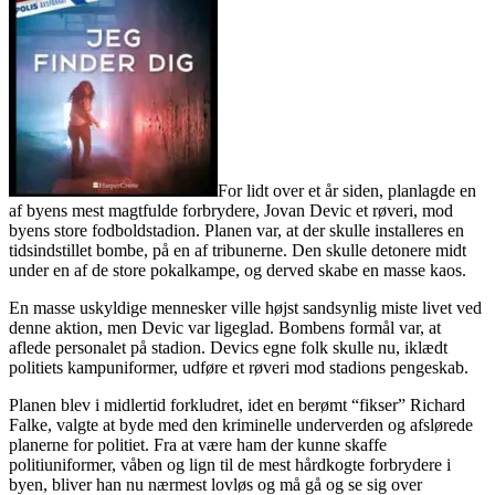
For lidt over et år siden, planlagde en
af byens mest magtfulde forbrydere, Jovan Devic et røveri, mod
byens store fodboldstadion. Planen var, at der skulle installeres en
tidsindstillet bombe, på en af tribunerne. Den skulle detonere midt
under en af de store pokalkampe, og derved skabe en masse kaos.
En masse uskyldige mennesker ville højst sandsynlig miste livet ved
denne aktion, men Devic var ligeglad. Bombens formål var, at
aflede personalet på stadion.
Devics egne folk skulle nu, iklædt
politiets kampuniformer, udføre et røveri mod stadions pengeskab.
Planen blev i midlertid forkludret, idet en berømt “fikser” Richard
Falke, valgte at byde med den kriminelle underverden og afslørede
planerne for politiet.
Fra at være ham der kunne skaffe
politiuniformer, våben og lign til de mest hårdkogte forbrydere i
byen, bliver han nu nærmest lovløs og må gå og se sig over