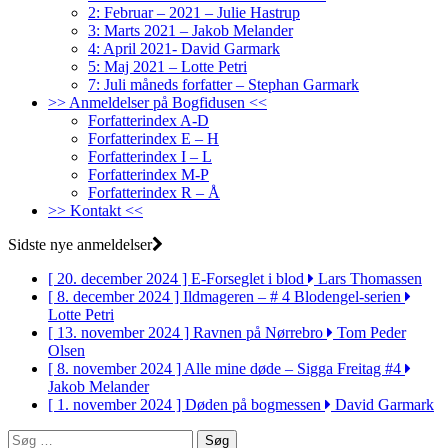
2: Februar – 2021 – Julie Hastrup
3: Marts 2021 – Jakob Melander
4: April 2021- David Garmark
5: Maj 2021 – Lotte Petri
7: Juli måneds forfatter – Stephan Garmark
>> Anmeldelser på Bogfidusen <<
Forfatterindex A-D
Forfatterindex E – H
Forfatterindex I – L
Forfatterindex M-P
Forfatterindex R – Å
>> Kontakt <<
Sidste nye anmeldelser
[ 20. december 2024 ]
E-Forseglet i blod
Lars Thomassen
[ 8. december 2024 ]
Ildmageren – # 4 Blodengel-serien
Lotte Petri
[ 13. november 2024 ]
Ravnen på Nørrebro
Tom Peder
Olsen
[ 8. november 2024 ]
Alle mine døde – Sigga Freitag #4
Jakob Melander
[ 1. november 2024 ]
Døden på bogmessen
David Garmark
Søg