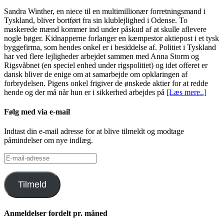
Sandra Winther, en niece til en multimillionær forretningsmand i
Tyskland, bliver bortført fra sin klublejlighed i Odense. To
maskerede mænd kommer ind under påskud af at skulle aflevere
nogle bøger. Kidnapperne forlanger en kæmpestor aktiepost i et tysk
byggefirma, som hendes onkel er i besiddelse af. Politiet i Tyskland
har ved flere lejligheder arbejdet sammen med Anna Storm og
Rigsvåbnet (en speciel enhed under rigspolitiet) og idet offeret er
dansk bliver de enige om at samarbejde om opklaringen af
forbrydelsen. Pigens onkel frigiver de ønskede aktier for at redde
hende og der må når hun er i sikkerhed arbejdes på
[Læs mere..]
Følg med via e-mail
Indtast din e-mail adresse for at blive tilmeldt og modtage
påmindelser om nye indlæg.
E-
mail-
adresse
Tilmeld
Anmeldelser fordelt pr. måned