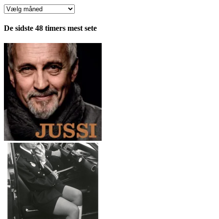
Anmeldelser
fordelt
pr.
De sidste 48 timers mest sete
måned