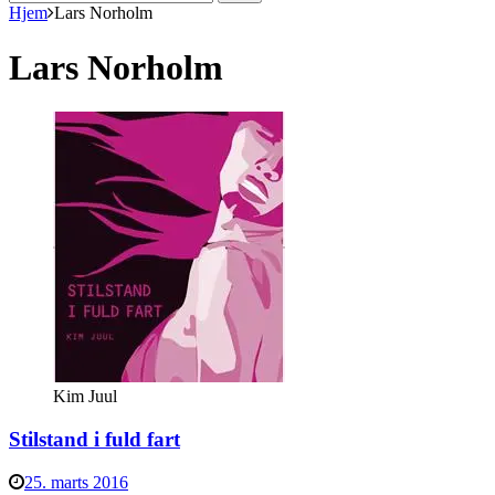
efter:
Hjem
Lars Norholm
Lars Norholm
Kim Juul
Stilstand i fuld fart
25. marts 2016