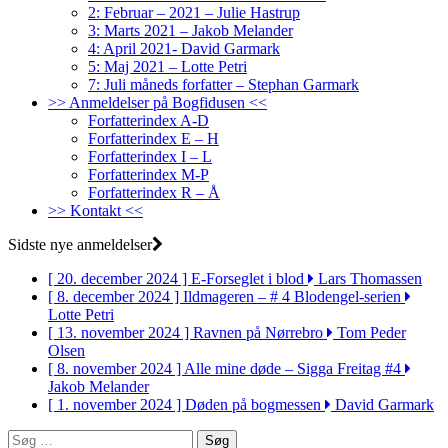
2: Februar – 2021 – Julie Hastrup
3: Marts 2021 – Jakob Melander
4: April 2021- David Garmark
5: Maj 2021 – Lotte Petri
7: Juli måneds forfatter – Stephan Garmark
>> Anmeldelser på Bogfidusen <<
Forfatterindex A-D
Forfatterindex E – H
Forfatterindex I – L
Forfatterindex M-P
Forfatterindex R – Å
>> Kontakt <<
Sidste nye anmeldelser
[ 20. december 2024 ]
E-Forseglet i blod
Lars Thomassen
[ 8. december 2024 ]
Ildmageren – # 4 Blodengel-serien
Lotte Petri
[ 13. november 2024 ]
Ravnen på Nørrebro
Tom Peder
Olsen
[ 8. november 2024 ]
Alle mine døde – Sigga Freitag #4
Jakob Melander
[ 1. november 2024 ]
Døden på bogmessen
David Garmark
Søg