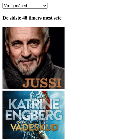
Anmeldelser
fordelt
pr.
De sidste 48 timers mest sete
måned