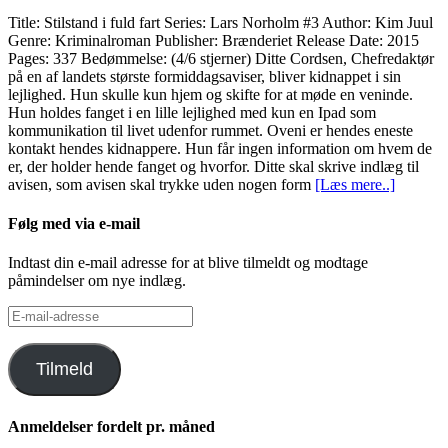
Title: Stilstand i fuld fart Series: Lars Norholm #3 Author: Kim Juul
Genre: Kriminalroman Publisher: Brænderiet Release Date: 2015
Pages: 337 Bedømmelse: (4/6 stjerner) Ditte Cordsen, Chefredaktør
på en af landets største formiddagsaviser, bliver kidnappet i sin
lejlighed. Hun skulle kun hjem og skifte for at møde en veninde.
Hun holdes fanget i en lille lejlighed med kun en Ipad som
kommunikation til livet udenfor rummet. Oveni er hendes eneste
kontakt hendes kidnappere. Hun får ingen information om hvem de
er, der holder hende fanget og hvorfor. Ditte skal skrive indlæg til
avisen, som avisen skal trykke uden nogen form
[Læs mere..]
Følg med via e-mail
Indtast din e-mail adresse for at blive tilmeldt og modtage
påmindelser om nye indlæg.
E-
mail-
adresse
Tilmeld
Anmeldelser fordelt pr. måned